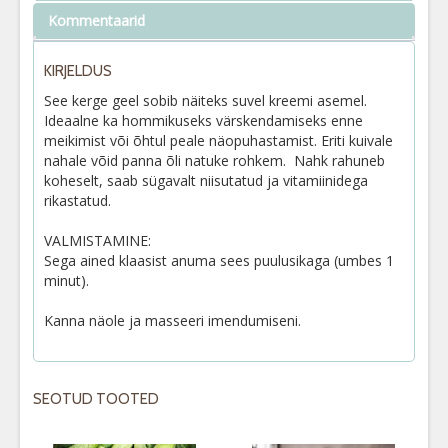
Kommentaarid
KIRJELDUS
See kerge geel sobib näiteks suvel kreemi asemel.
Ideaalne ka hommikuseks värskendamiseks enne
meikimist või õhtul peale näopuhastamist. Eriti kuivale
nahale võid panna õli natuke rohkem. Nahk rahuneb
koheselt, saab sügavalt niisutatud ja vitamiinidega
rikastatud.
VALMISTAMINE:
Sega ained klaasist anuma sees puulusikaga (umbes 1
minut).
Kanna näole ja masseeri imendumiseni.
SEOTUD TOOTED