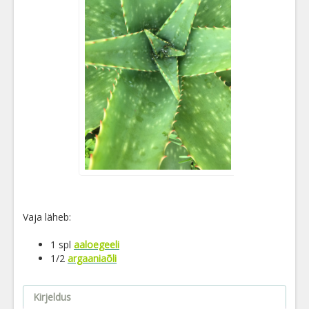
Vaja läheb:
1 spl
aaloegeeli
1/2
argaaniaõli
Kirjeldus