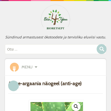
Sündinud armastusest ökotoodete ja tervisliku eluviisi vastu.
MENU
Aaloe-argaania näogeel (anti-age)