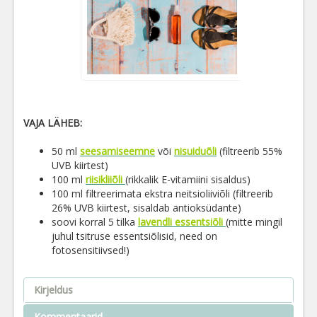
VAJA LÄHEB:
50 ml
seesamiseemne
või
nisuiduõli
(filtreerib 55%
UVB kiirtest)
100 ml
riisikliiõli
(rikkalik E-vitamiini sisaldus)
100 ml filtreerimata ekstra neitsioliiviõli (filtreerib
26% UVB kiirtest, sisaldab antioksüdante)
soovi korral 5 tilka
lavendli essentsiõli
(mitte mingil
juhul tsitruse essentsiõlisid, need on
fotosensitiivsed!)
Kirjeldus
Kommentaarid