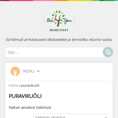
Sündinud armastusest ökotoodete ja tervisliku eluviisi vastu.
MENU
Home
»
puravikuõli
PURAVIKUÕLI
Näitan ainukest tulemust
Vaikimisi järjestus