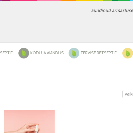
Sündinud armastusest 
TSEPTID
KODU JA AIANDUS
TERVISE RETSEPTID
Vaik