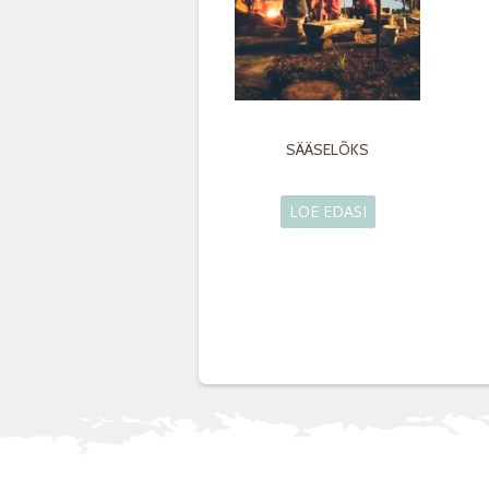
SÄÄSELÕKS
LOE EDASI