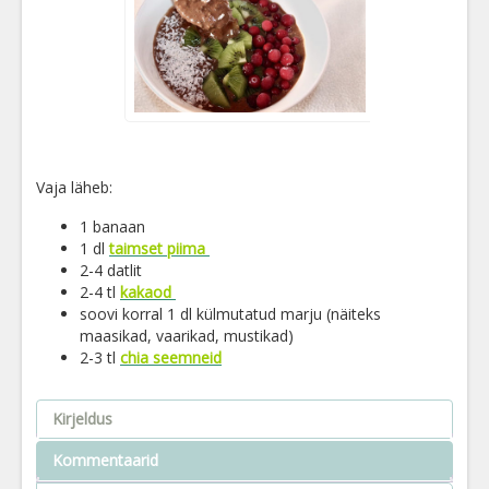
Vaja läheb:
1 banaan
1 dl
taimset piima
2-4 datlit
2-4 tl
kakaod
soovi korral 1 dl külmutatud marju (näiteks
maasikad, vaarikad, mustikad)
2-3 tl
chia seemneid
Kirjeldus
Kommentaarid