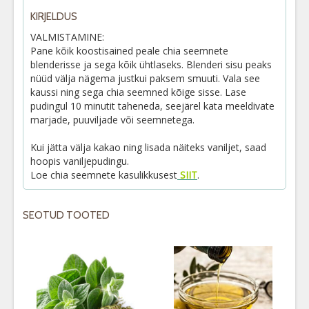
KIRJELDUS
VALMISTAMINE:
Pane kõik koostisained peale chia seemnete
blenderisse ja sega kõik ühtlaseks. Blenderi sisu peaks
nüüd välja nägema justkui paksem smuuti. Vala see
kaussi ning sega chia seemned kõige sisse. Lase
pudingul 10 minutit taheneda, seejärel kata meeldivate
marjade, puuviljade või seemnetega.
Kui jätta välja kakao ning lisada näiteks vaniljet, saad
hoopis vaniljepudingu.
Loe chia seemnete kasulikkusest
SIIT
.
SEOTUD TOOTED