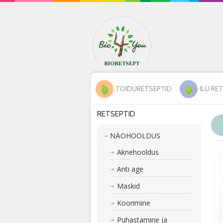
TOIDURETSEPTID
ILU RE
RETSEPTID
NÄOHOOLDUS
Aknehooldus
Anti age
Maskid
Koorimine
Puhastamine ja