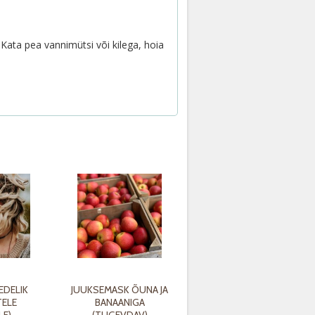
. Kata pea vannimütsi või kilega, hoia
DELIK
JUUKSEMASK ÕUNA JA
TELE
BANAANIGA
LE)
(TUGEVDAV)