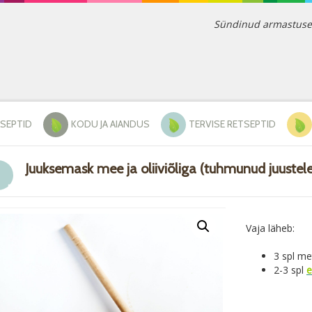
Sündinud armastusest 
TSEPTID
KODU JA AIANDUS
TERVISE RETSEPTID
Juuksemask mee ja oliiviõliga (tuhmunud juustele
Vaja läheb:
3 spl me
2-3 spl
e