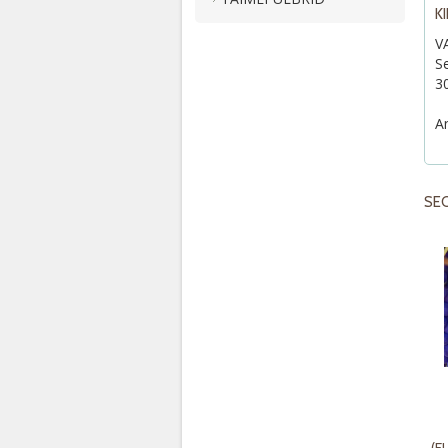
K
V
Se
30
An
SE
(E