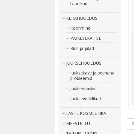
toonikud
KEHAHOOLDUS
Koorimine
PÄIKESEKAITSE
Rind ja jalad
JUUKSEHOOLDUS
Juuksekasv ja peanaha
probleemid
Juuksemaskid
Juuksevedelikud
LASTE KOSMEETIKA
MEESTE ILU
K
TAIMEPULBRID