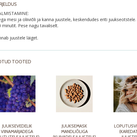
IRJELDUS
ALMISTAMINE:
ga mesi ja oliiviõli ja kanna juustele, keskendudes eriti juukseotstele
 minutit. Pese nagu tavaliselt.
nab juustele läiget.
OTUD TOOTED
JUUKSEVEDELIK
JUUKSEMASK
LOPUTUSVE
VIINAMARJADEGA
MANDLIÕLIGA
(KAREDA
LUTUTELE JUUSTELE)
(KUIVADELE JUUSTELE)
JUUSTE