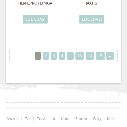
HERNEPROTEIINIGA
JÄÄTIS
LOE EDASI
LOE EDASI
1
2
3
4
…
13
14
15
→
Avaleht
Toit
Tervis
Ilu
Kodu
E-pood
Blogi
Meist