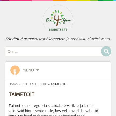
Sündinud armastusest ökotoodete ja tervisliku eluviisi vastu.
MENU
Home
»
TOIDURETSEPTID
»
TAIMETOIT
TAIMETOIT
Taimetoidu kategooria sisaldab tervislikke ja kiiresti
valmivaid bioretsepte neile, kes eelistavad lihavabasid
toite. Siit leiad mahetoorainel põhinevad road