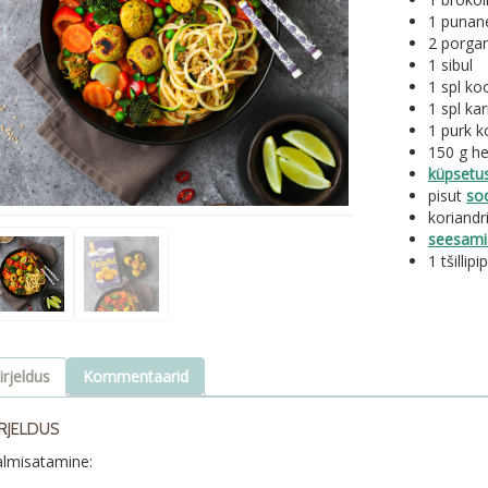
1 punan
2 porgan
1 sibul
1 spl ko
1 spl kar
1 purk 
150 g he
küpsetus
pisut
so
koriandri
seesami
1 tšillipi
irjeldus
Kommentaarid
IRJELDUS
almisatamine: