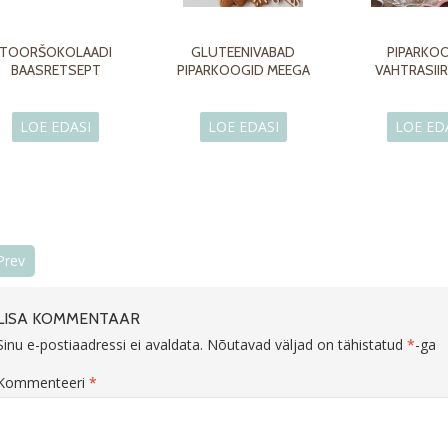
TOORŠOKOLAADI
GLUTEENIVABAD
PIPARKO
BAASRETSEPT
PIPARKOOGID MEEGA
VAHTRASII
LOE EDASI
LOE EDASI
LOE ED
Prev
LISA KOMMENTAAR
Sinu e-postiaadressi ei avaldata.
Nõutavad väljad on tähistatud
*
-ga
Kommenteeri
*