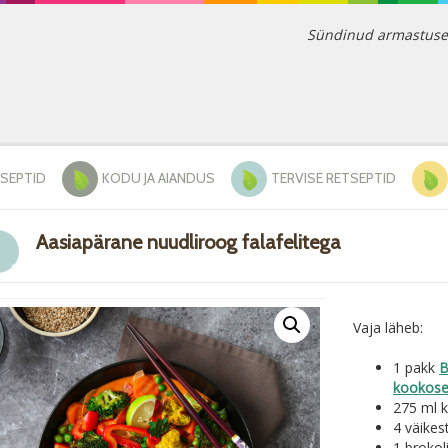
Sündinud armastusest 
TSEPTID
KODU JA AIANDUS
TERVISE RETSEPTID
Aasiapärane nuudliroog falafelitega
Vaja läheb:
1 pakk
B
kookose 
275 ml k
4 väikes
1 brokol