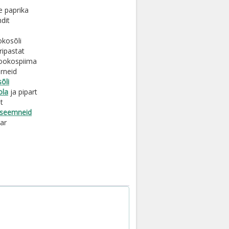
e paprika
dit
okosõli
ripastat
kookospiima
rneid
õli
ola
ja pipart
t
seemneid
par