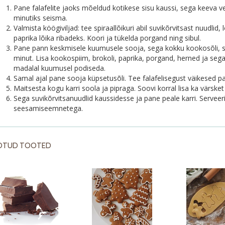
Pane falafelite jaoks mõeldud kotikese sisu kaussi, sega keeva ve
minutiks seisma.
Valmista köögiviljad: tee spiraallõikuri abil suvikõrvitsast nuudlid, 
paprika lõika ribadeks. Koori ja tükelda porgand ning sibul.
Pane pann keskmisele kuumusele sooja, sega kokku kookosõli, s
minut. Lisa kookospiim, brokoli, paprika, porgand, herned ja sega k
madalal kuumusel podiseda.
Samal ajal pane sooja küpsetusõli. Tee falafelisegust väikesed pal
Maitsesta kogu karri soola ja pipraga. Soovi korral lisa ka värsket
Sega suvikõrvitsanuudlid kaussidesse ja pane peale karri. Serveeri v
seesamiseemnetega.
OTUD TOOTED