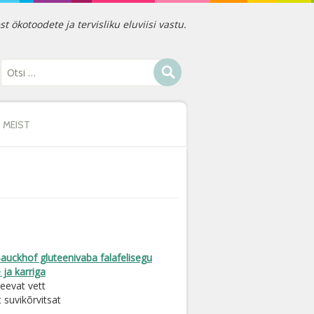
ökotoodete ja tervisliku eluviisi vastu.
MEIST
auckhof gluteenivaba falafelisegu
ja karriga
eevat vett
t suvikõrvitsat
i