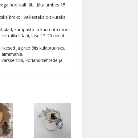
ega hoolikalt läbi. Jäta umbes 15
lõika brokoli väikesteks õisikuteks,
ibulad, karripasta ja kuumuta mõni
orralikult läbi, lase 15-20 minutit
likesed ja prae õlis kuldpruuniks.
 laimimahla.
ärske tšilli, koriandrilehtede ja