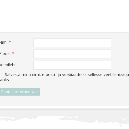
Nimi
*
E-post
*
Veebileht
Salvesta minu nimi, e-posti- ja veebiaadress sellesse veebilehits
jaoks.