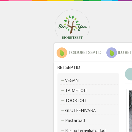
TOIDURETSEPTID
ILU RE
RETSEPTID
VEGAN
TAIMETOIT
TOORTOIT
GLUTEENIVABA
Pastaroad
Riisi ja teraviljatoidud