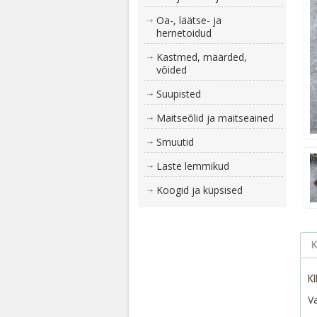
Oa-, läätse- ja
hernetoidud
Kastmed, määrded,
võided
Suupisted
Maitseõlid ja maitseained
Smuutid
Laste lemmikud
Koogid ja küpsised
K
K
V