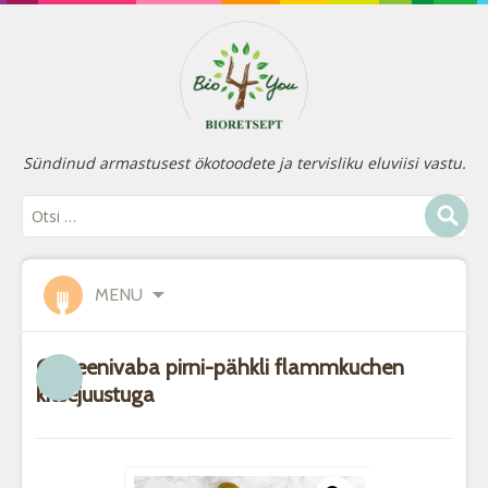
Sündinud armastusest ökotoodete ja tervisliku eluviisi vastu.
MENU
Gluteenivaba pirni-pähkli flammkuchen
kitsejuustuga