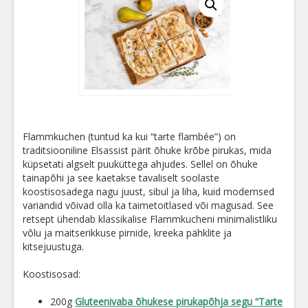
Flammkuchen (tuntud ka kui “tarte flambée”) on
traditsiooniline Elsassist pärit õhuke krõbe pirukas, mida
küpsetati algselt puuküttega ahjudes. Sellel on õhuke
tainapõhi ja see kaetakse tavaliselt soolaste
koostisosadega nagu juust, sibul ja liha, kuid modernsed
variandid võivad olla ka taimetoitlased või magusad. See
retsept ühendab klassikalise Flammkucheni minimalistliku
võlu ja maitserikkuse pirnide, kreeka pähklite ja
kitsejuustuga.
Koostisosad:
200g
Gluteenivaba õhukese pirukapõhja segu “Tarte