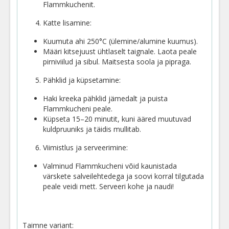
Flammkuchenit.
Katte lisamine:
Kuumuta ahi 250°C (ülemine/alumine kuumus).
Määri kitsejuust ühtlaselt taignale. Laota peale
pirniviilud ja sibul. Maitsesta soola ja pipraga.
Pähklid ja küpsetamine:
Haki kreeka pähklid jämedalt ja puista
Flammkucheni peale.
Küpseta 15–20 minutit, kuni ääred muutuvad
kuldpruuniks ja täidis mullitab.
Viimistlus ja serveerimine:
Valminud Flammkucheni võid kaunistada
värskete salveilehtedega ja soovi korral tilgutada
peale veidi mett. Serveeri kohe ja naudi!
Taimne variant: