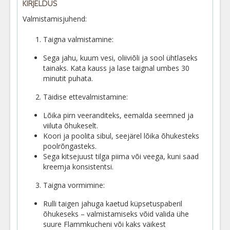
KIRJELDUS
Valmistamisjuhend:
Taigna valmistamine:
Sega jahu, kuum vesi, oliiviõli ja sool ühtlaseks
tainaks. Kata kauss ja lase taignal umbes 30
minutit puhata.
Täidise ettevalmistamine:
Lõika pirn veeranditeks, eemalda seemned ja
viiluta õhukeselt.
Koori ja poolita sibul, seejärel lõika õhukesteks
poolrõngasteks.
Sega kitsejuust tilga piima või veega, kuni saad
kreemja konsistentsi.
Taigna vormimine:
Rulli taigen jahuga kaetud küpsetuspaberil
õhukeseks – valmistamiseks võid valida ühe
suure Flammkucheni või kaks väikest