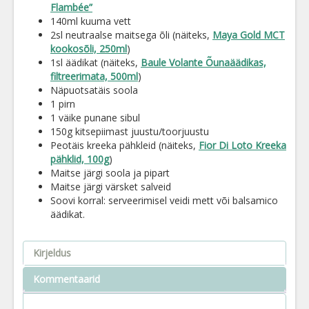
Flambée”
140ml kuuma vett
2sl neutraalse maitsega õli (näiteks,
Maya Gold MCT
kookosõli, 250ml
)
1sl äädikat (näiteks,
Baule Volante Õunaäädikas,
filtreerimata, 500ml
)
Näpuotsatäis soola
1 pirn
1 väike punane sibul
150g kitsepiimast juustu/toorjuustu
Peotäis kreeka pähkleid (näiteks,
Fior Di Loto Kreeka
pähklid, 100g
)
Maitse järgi soola ja pipart
Maitse järgi värsket salveid
Soovi korral: serveerimisel veidi mett või balsamico
äädikat.
Kirjeldus
Kommentaarid