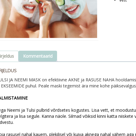
irjeldus
Kommentaarid
IRJELDUS
ULSI JA NEEMI MASK on efektiivne AKNE ja RASUSE NAHA hooldamisek
a EKSEEMIDE puhul. Peale maski tegemist ära mine kohe päiksevalguse
ALMISTAMINE
ega Neemi ja Tulsi pulbrid võrdsetes kogustes.
Lisa vett, et moodust
lgitera ja lisa segule.
Kanna näole. Silmad võiksid kinni katta niiskete
dvestu.
oia rasusel nahal kauem, plekilisel või kuiva aknega nahal vähem aga 