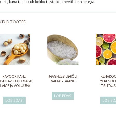
lbrit, kuna ta puutub kokku teiste kosmeetiliste ainetega.
OTUD TOOTED
KAPOOR KAHLI
MAGNEESIUMIÕLI
KEHAKOO
IISUTAV TOITEMASK
VALMISTAMINE
MERESOOL
(LÄIGE JA VOLUUM)
TSITRUS
LOE EDASI
LOE EDASI
LOE ED