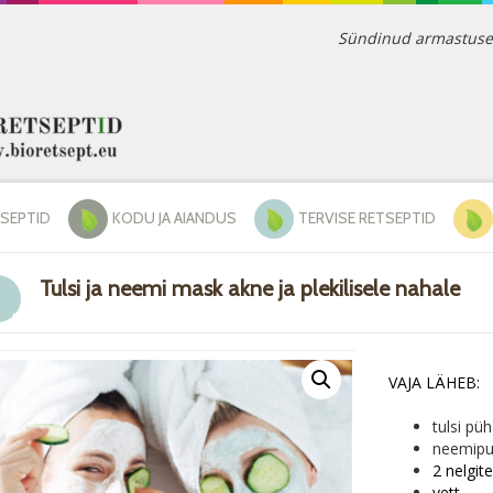
Sündinud armastusest 
TSEPTID
KODU JA AIANDUS
TERVISE RETSEPTID
Tulsi ja neemi mask akne ja plekilisele nahale
VAJA LÄHEB:
tulsi pü
neemipul
2 nelgit
vett