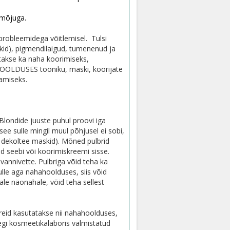
 mõjuga.
obleemidega võitlemisel. Tulsi
lekid), pigmendilaigud, tumenenud ja
takse ka naha koorimiseks,
OOLDUSES tooniku, maski, koorijate
amiseks.
Blondide juuste puhul proovi iga
see sulle mingil muul põhjusel ei sobi,
 dekoltee maskid). Mõned pulbrid
d seebi või koorimiskreemi sisse.
annivette. Pulbriga võid teha ka
Sulle aga nahahoolduses, siis võid
ale näonahale, võid teha sellest
lbreid kasutatakse nii nahahoolduses,
tegi kosmeetikalaboris valmistatud