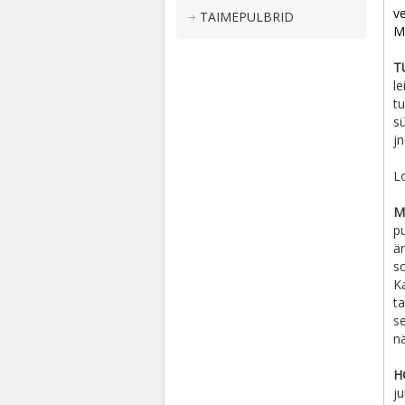
v
TAIMEPULBRID
Ma
T
le
t
s
j
L
M
pu
ä
s
K
ta
se
nä
H
ju