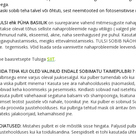
eega.
ski sobib teha talvel või õhtuti, sest neemitooted on fotosensitiivse
ULSI ehk PÜHA BASIILIK
on suurepärane vahend mitmesuguste nahapr
itakse olevat tõhus selliste nahaprobleemide nagu vitiliigo ( valged p
uhmunud nahk, ekseemid, akne, naha seenhaigused jne puhul. Kasuta
ügavpuhastamiseks, meigiks ettevalmistamiseks. TULSI SOBIB NÄOH
ne. tegemiseks. Võid lisada seda vannivette nahaprobleemide leevend
oe baasretsepte Tulsiga
SIIT
.
IDA TEHA KUI OLED VALINUD ENDALE SOBIMATU TAIMEPULBRI ?
lbrisegu enne varjus oleval juuksesalgul. Kui pulber tumendab või kui 
ra viska pulbrit minema ! Kasuta see ära nahahoolduseks (näomaskid,
obivad keha koorimiseks ja pesemiseks. Kindlasti sobivad nad isetehtu
asuta pulbrit vähehaaval segatuna balsami või shampooniga, lisatuna v
imset leotist juustele või nahale, toonikut jne. Kui pulber ei sobinud 
da proovida juustehoolduses. Kui pulbriga tehtud mask oli ärritav õrn
iteks jalakoorijaid, kehamähiseid jne.
OIATUSED:
Mistahes pulbrit ei ole mõistlik sisse hingata. Paljusid pu
ustehoolduses kui ka toidulisandina. Seespidiselt ei tohi kasutada üh