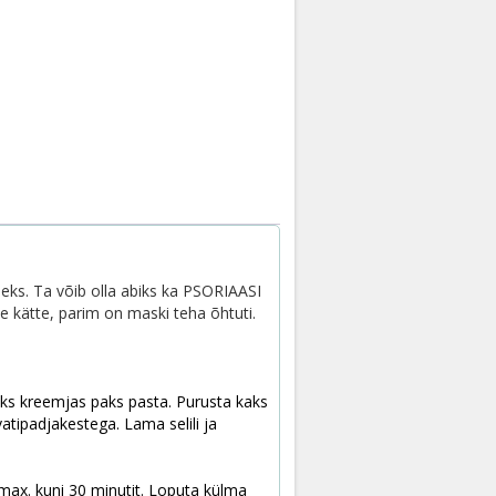
s. Ta võib olla abiks ka PSORIAASI
 kätte, parim on maski teha õhtuti.
uks kreemjas paks pasta.
Purusta kaks
 vatipadjakestega.
Lama selili ja
max. kuni 30 minutit. Loputa külma