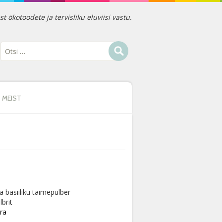
ökotoodete ja tervisliku eluviisi vastu.
MEIST
ha basiiliku taimepulber
brit
era