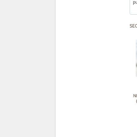
pu
SE
N