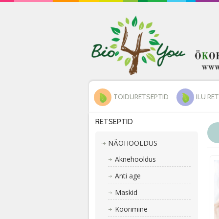
TOIDURETSEPTID
ILU RE
RETSEPTID
NÄOHOOLDUS
Aknehooldus
Anti age
Maskid
Koorimine