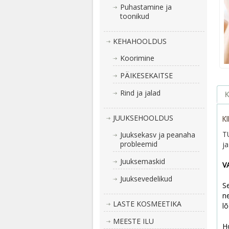
Puhastamine ja
toonikud
KEHAHOOLDUS
Koorimine
PÄIKESEKAITSE
Rind ja jalad
K
JUUKSEHOOLDUS
K
T
Juuksekasv ja peanaha
probleemid
j
Juuksemaskid
V
Juuksevedelikud
S
ne
LASTE KOSMEETIKA
lõ
MEESTE ILU
H