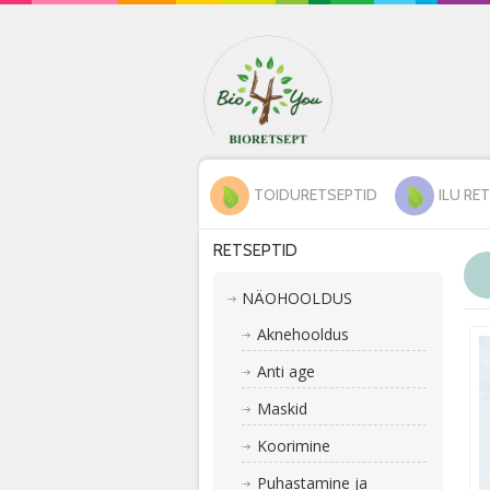
TOIDURETSEPTID
ILU RE
RETSEPTID
NÄOHOOLDUS
Aknehooldus
Anti age
Maskid
Koorimine
Puhastamine ja