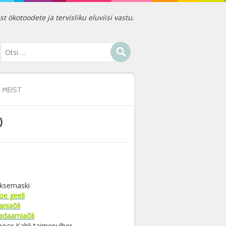
ökotoodete ja tervisliku eluviisi vastu.
MEIST
)
uksemaski
oe geeli
aniaõli
daamiaõli
poor Kahli taimepulber