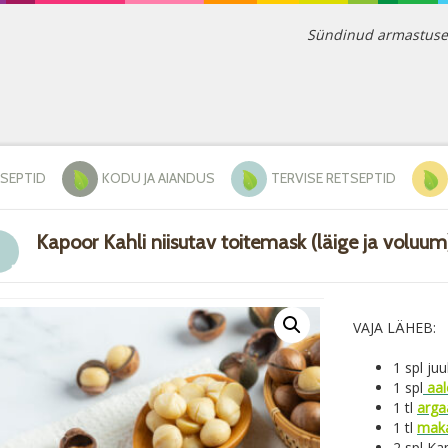
Sündinud armastusest 
TSEPTID
KODU JA AIANDUS
TERVISE RETSEPTID
Kapoor Kahli niisutav toitemask (läige ja voluum
VAJA LÄHEB:
1 spl ju
1 spl
aal
1 tl
arga
1 tl
maka
2 spl Ka