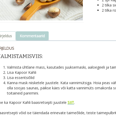
2 tilka s
2 tilka r
irjeldus
Kommentaarid
IRJELDUS
ALMISTAMISVIIS:
Valmista ühtlane mass, kasutades juuksemaski, aaloegeeli ja tai
Lisa Kapoor Kahli
Lisa essentsiõlid
Kanna mask niisketele juustele. Kata vannimütsiga. Hoia peas vä
olla soojas saunas, päikse käes või katta vannimüts omakorda s
toitaineid paremini.
oe ka Kapoor Kahli baasretsepti juustele
SIIT
.
asretsepti võid ise täiendada erinevate taimeõlide, teiste taimepulbr