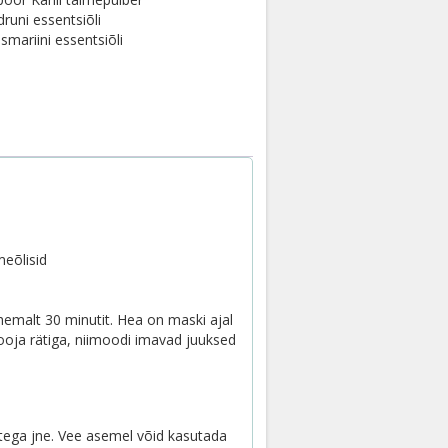
idruni essentsiõli
osmariini essentsiõli
meõlisid
hemalt 30 minutit. Hea on maski ajal
ooja rätiga, niimoodi imavad juuksed
itega jne. Vee asemel võid kasutada