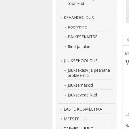
toonikud
KEHAHOOLDUS
Koorimine
PÄIKESEKAITSE
K
Rind ja jalad
K
JUUKSEHOOLDUS
V
Juuksekasv ja peanaha
probleemid
Juuksemaskid
Juuksevedelikud
LASTE KOSMEETIKA
L
MEESTE ILU
Ba
TAIMEPULBRID