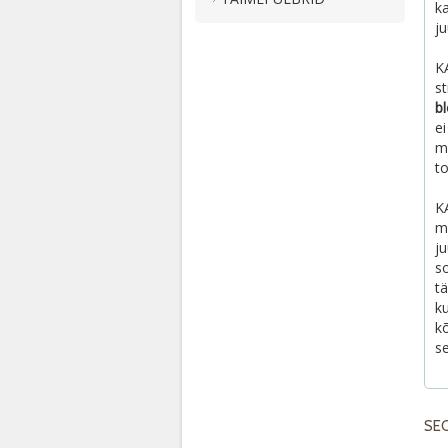
k
j
K
st
b
ei
m
to
K
m
ju
s
tä
ku
k
s
SE