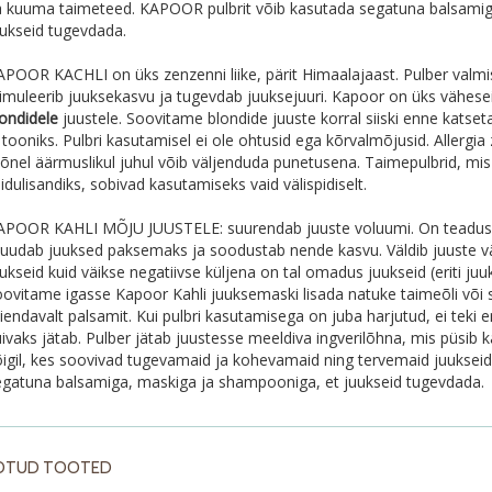
a kuuma taimeteed. KAPOOR pulbrit võib kasutada segatuna balsamig
uukseid tugevdada.
APOOR KACHLI on üks zenzenni liike, pärit Himaalajaast. Pulber valmi
imuleerib juuksekasvu ja tugevdab juuksejuuri. Kapoor on üks väheseid
londidele
juustele. Soovitame blondide juuste korral siiski enne katset
 tooniks. Pulbri kasutamisel ei ole ohtusid ega kõrvalmõjusid. Allergi
õnel äärmuslikul juhul võib väljenduda punetusena. Taimepulbrid, mis
idulisandiks, sobivad kasutamiseks vaid välispidiselt.
APOOR KAHLI MÕJU JUUSTELE: suurendab juuste voluumi. On teaduslik
uudab juuksed paksemaks ja soodustab nende kasvu. Väldib juuste vä
ukseid kuid väikse negatiivse küljena on tal omadus juukseid (eriti juu
oovitame igasse Kapoor Kahli juuksemaski lisada natuke taimeõli või 
iendavalt palsamit. Kui pulbri kasutamisega on juba harjutud, ei teki 
ivaks jätab. Pulber jätab juustesse meeldiva ingverilõhna, mis püsib 
õigil, kes soovivad tugevamaid ja kohevamaid ning tervemaid juuksei
egatuna balsamiga, maskiga ja shampooniga, et juukseid tugevdada.
OTUD TOOTED