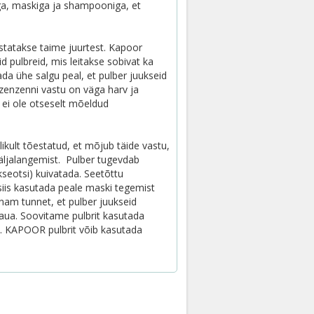
a, maskiga ja shampooniga, et
statakse taime juurtest. Kapoor
 pulbreid, mis leitakse sobivat ka
ada ühe salgu peal, et pulber juukseid
a zenzenni vastu on väga harv ja
 ei ole otseselt mõeldud
ult tõestatud, et mõjub täide vastu,
ljalangemist. Pulber tugevdab
kseotsi) kuivatada. Seetõttu
siis kasutada peale maski tegemist
enam tunnet, et pulber juukseid
kaua. Soovitame pulbrit kasutada
d. KAPOOR pulbrit võib kasutada