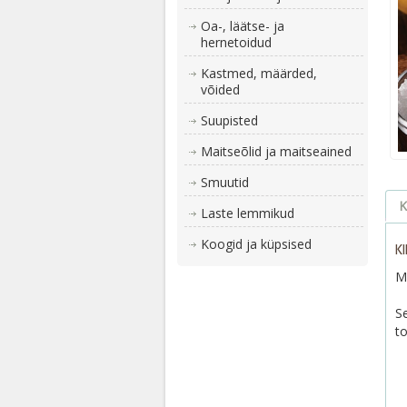
Oa-, läätse- ja
hernetoidud
Kastmed, määrded,
võided
Suupisted
Maitseõlid ja maitseained
Smuutid
K
Laste lemmikud
Koogid ja küpsised
K
Mi
S
t