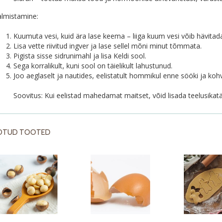
almistamine:
Kuumuta vesi, kuid ära lase keema – liiga kuum vesi võib hävitada
Lisa vette riivitud ingver ja lase sellel mõni minut tõmmata.
Pigista sisse sidrunimahl ja lisa Keldi sool.
Sega korralikult, kuni sool on täielikult lahustunud.
Joo aeglaselt ja nautides, eelistatult hommikul enne sööki ja kohv
Soovitus: Kui eelistad mahedamat maitset, võid lisada teelusikatä
OTUD TOOTED