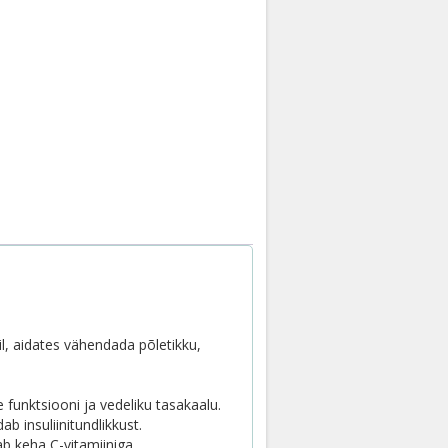
l, aidates vähendada põletikku,
 funktsiooni ja vedeliku tasakaalu.
b insuliinitundlikkust.
b keha C-vitamiiniga.