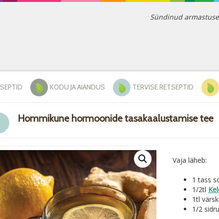
Sündinud armastusest 
TSEPTID
KODU JA AIANDUS
TERVISE RETSEPTID
Hommikune hormoonide tasakaalustamise tee
Vaja läheb:
1 tass s
1/2tl
Kel
1tl värsk
1/2 sidr