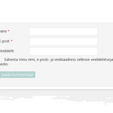
Nimi
*
E-post
*
Veebileht
Salvesta minu nimi, e-posti- ja veebiaadress sellesse veebilehits
jaoks.