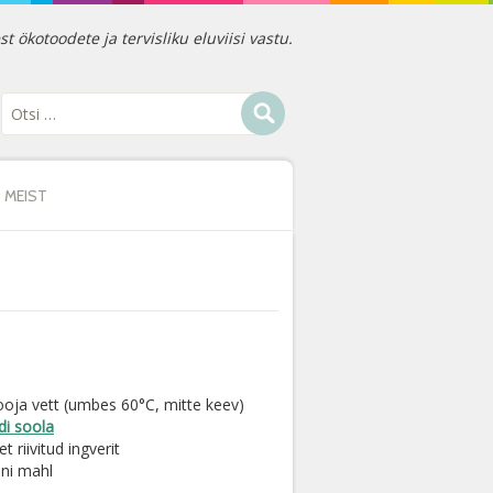
ökotoodete ja tervisliku eluviisi vastu.
MEIST
ooja vett (umbes 60°C, mitte keev)
di soola
et riivitud ingverit
uni mahl