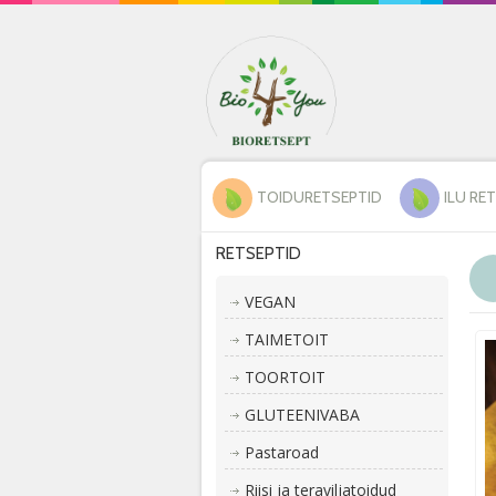
TOIDURETSEPTID
ILU RE
RETSEPTID
VEGAN
TAIMETOIT
TOORTOIT
GLUTEENIVABA
Pastaroad
Riisi ja teraviljatoidud