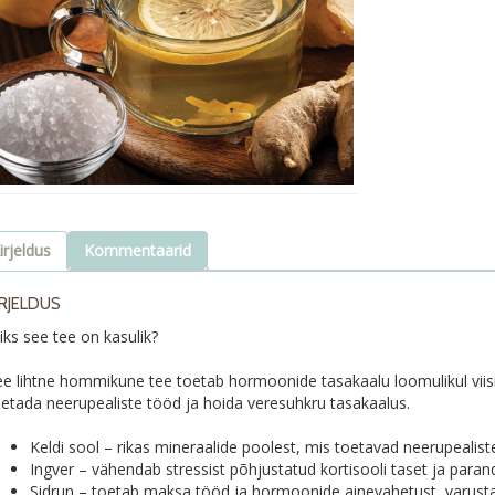
irjeldus
Kommentaarid
IRJELDUS
ks see tee on kasulik?
ee lihtne hommikune tee toetab hormoonide tasakaalu loomulikul viisi
oetada neerupealiste tööd ja hoida veresuhkru tasakaalus.
Keldi sool – rikas mineraalide poolest, mis toetavad neerupealiste
Ingver – vähendab stressist põhjustatud kortisooli taset ja paranda
Sidrun – toetab maksa tööd ja hormoonide ainevahetust, varusta