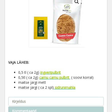
VAJA LÄHEB:
0,5 tl ( ca 2g)
ingveripulbrit
0,5tl ( ca 2g)
camu camu pulbrit
( soovi korral)
maitse järgi mett
maitse järgi ( ca 2 spl)
sidrunimahla
Kirjeldus
Kommentaarid