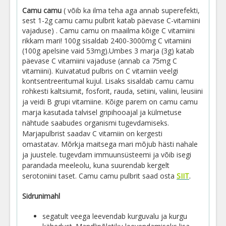
Camu camu
( võib ka ilma teha aga annab superefekti,
sest 1-2g camu camu pulbrit katab päevase C-vitamiini
vajaduse) . Camu camu on maailma kõige C vitamiini
rikkam mari! 100g sisaldab 2400-3000mg C vitamiini
(100g apelsine vaid 53mg).Umbes 3 marja (3g) katab
päevase C vitamiini vajaduse (annab ca 75mg C
vitamiini). Kuivatatud pulbris on C vitamiin veelgi
kontsentreeritumal kujul. Lisaks sisaldab camu camu
rohkesti kaltsiumit, fosforit, rauda, setiini, valiini, leusiini
ja veidi B grupi vitamiine.
Kõige parem on camu camu
marja kasutada talvisel gripihooajal ja külmetuse
nähtude saabudes organismi tugevdamiseks.
Marjapulbrist saadav C vitamiin on kergesti
omastatav.
Mõrkja maitsega mari mõjub hästi nahale
ja juustele. tugevdam immuunsüsteemi ja võib isegi
parandada meeleolu, kuna suurendab kergelt
serotoniini taset. Camu camu pulbrit saad osta
SIIT
.
Sidrunimahl
segatult veega leevendab kurguvalu ja kurgu