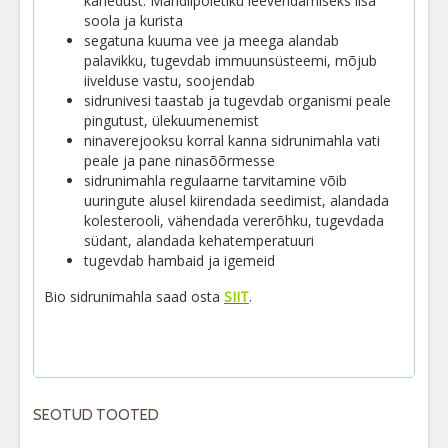
kähedust. Mandlipõletiku leevendamiseks lisa
soola ja kurista
segatuna kuuma vee ja meega alandab
palavikku, tugevdab immuunsüsteemi, mõjub
iivelduse vastu, soojendab
sidrunivesi taastab ja tugevdab organismi peale
pingutust, ülekuumenemist
ninaverejooksu korral kanna sidrunimahla vati
peale ja pane ninasõõrmesse
sidrunimahla regulaarne tarvitamine võib
uuringute alusel kiirendada seedimist, alandada
kolesterooli, vähendada vererõhku, tugevdada
südant, alandada kehatemperatuuri
tugevdab hambaid ja igemeid
Bio sidrunimahla saad osta
SIIT
.
SEOTUD TOOTED