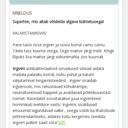
KIRJELDUS
Supertee, mis aitab
võidelda algava külmetusega!
VALMISTAMISVIIS:
Pane tassi sisse ingver ja soovi korral camu camu.
Täida tass kuuma veega. Sega maitse järgi mett. Kõige
lõpuks lisa maitse järgi sidrunimahla. Joo kuumalt.
Ingveri
a
ntibakteriaalsed omadused võivad aidata
madala palaviku korral, nohu puhul ja katarri
väljutamisel hingamisteedest. Ingver
sisaldab
ingveroole, mis rahustavad kõhukrampe,
neutraliseerivad happeid ja avaldavad põletikuvastast
toimet. Rasedatel soovitatakse juua ingveriteed
hommikuti iivelduse vastu. Ingveris sisalduvad
ensüümid lagundavad valke , seega sobib ka lihatoitude
pehmendamiseks, aidates toitu kergemini seedida.
Ingveri pulbrit saad osta
SIIT
.