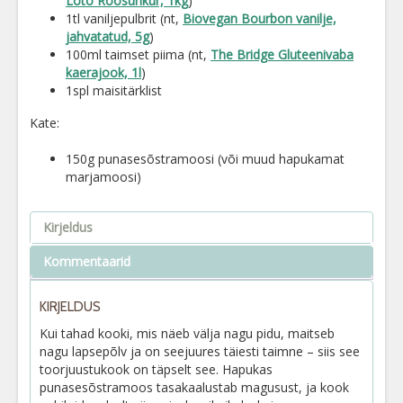
Loto Roosuhkur, 1kg
)
1tl vaniljepulbrit (nt,
Biovegan Bourbon vanilje,
jahvatatud, 5g
)
100ml taimset piima (nt,
The Bridge Gluteenivaba
kaerajook, 1l
)
1spl maisitärklist
Kate:
150g punasesõstramoosi (või muud hapukamat
marjamoosi)
Kirjeldus
Kommentaarid
KIRJELDUS
Kui tahad kooki, mis näeb välja nagu pidu, maitseb
nagu lapsepõlv ja on seejuures täiesti taimne – siis see
toorjuustukook on täpselt see. Hapukas
punasesõstramoos tasakaalustab magusust, ja kook