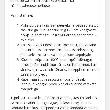
sobib ideaalselt nii suviseks piknikuks kui
nädalavahetuse hellituseks.
Valmistamine:
Põhi: purusta küpsised peeneks ja sega sulatatud
rasvainega. Suru saadud segu 20 cm koogivormi
põhja ja äärtesse. Tõsta külmkappi tahenema 15
minutiks.
Täidis: sega suures kausis toorjuust, magusaine
ja vanilje. Lisa taimne piim ja maisitärklis, sega
ühtlaseks massiks. Vala segu küpsisepõhjale.
Küpseta: küpseta 160°C juures (pöördõhuga)
umbes 45 minutit, kuni täidis on tahenenud. Lase
täielikult jahtuda, siis tõsta külmkappi vähemalt 4
tunniks või üleöö.
Kate: määri punasesõstramoos ühtlaselt
jahtunud koogile. Soovi korral kaunista värskete
marjadega.
Nipid: Kui soovid küpsetamata varianti, kasuta täidises
taimset želatiini (nt agar-agar) ja lase koogil lihtsalt
tarduda külmikus. Marjamoosi võib asendada värskete