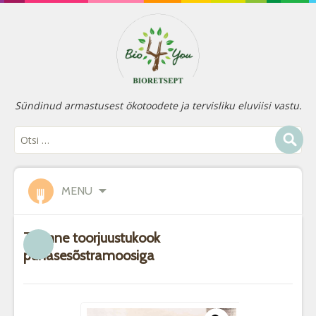
Sündinud armastusest ökotoodete ja tervisliku eluviisi vastu.
MENU
Taimne toorjuustukook
punasesõstramoosiga