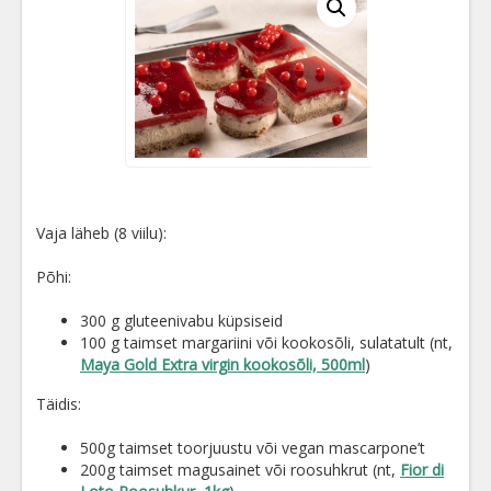
Vaja läheb (8 viilu):
Põhi:
300 g gluteenivabu küpsiseid
100 g taimset margariini või kookosõli, sulatatult (nt,
Maya Gold Extra virgin kookosõli, 500ml
)
Täidis:
500g taimset toorjuustu või vegan mascarpone’t
200g taimset magusainet või roosuhkrut (nt,
Fior di