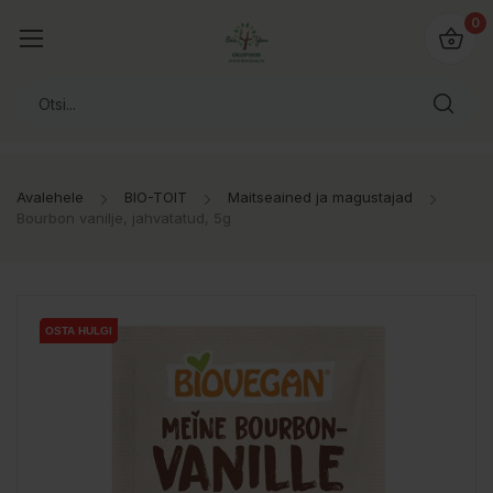
0
Avalehele
BIO-TOIT
Maitseained ja magustajad
Bourbon vanilje, jahvatatud, 5g
OSTA HULGI
OSTA HULGI