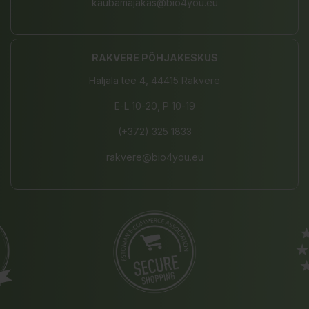
kaubamajakas@bio4you.eu
RAKVERE PÕHJAKESKUS
Haljala tee 4, 44415 Rakvere
E-L 10-20, P 10-19
(+372) 325 1833
rakvere@bio4you.eu