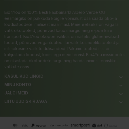
Bio4You on 100% Eesti kaubamärk! Albero Verde OÜ
eesmärgiks on pakkuda kõigile võimalust osa saada öko-ja
loodustoodete imelisest maailmast. Meie eeliseks on väga lai
valik ökotooteid, põnevad kaubamärgid ning e-poe kiire
transport. Bio4You ökopoe valikus on näiteks gluteenivabad
tooted, põnevad vegantooted, lai valik kosmeetikatooteid ja
mitmekesine valik toidulisandeid. Pakume tooteid mis ei
kahjustada loodust, loomi ega meie tervist. Bio4You missiooniks
on rikastada ökotoodete turgu ning harida inimesi tervislike
valikute osas.
KASULIKUD LINGID
keyboard_arrow_down
MINU KONTO
keyboard_arrow_down
JÄLGI MEID
keyboard_arrow_down
LIITU UUDISKIRJAGA
keyboard_arrow_down