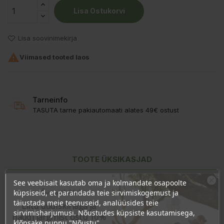
Lisa Ostukorvi
Lisa soovinimekirja

Viimased tooted laos
Tarneinfo
TASUTA tarne pakiautomaati alates 49€ ostust
TOOTE ÜKSIKASJAD
KLIENDI KOMMENTAARID
See veebisait kasutab oma ja kolmandate osapoolte
Ära veel lahku!
küpsiseid, et parandada teie sirvimiskogemust ja
täiustada meie teenuseid, analüüsides teie
Liitu uudiskirjaga ja
sirvimisharjumusi. Nõustudes küpsiste kasutamisega,
naudi järgmist ostu 10%
klõpsake nuppu "Nõustu".