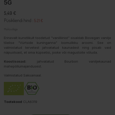
5G
5,49 €
Püsikliendi hind :
5.21 €
Maksudega
Erinevalt kunstlikult toodetud "vanilliinist" sisaldab Biovegan vanilje
tõelise "Vürtside kuninganna" loomulikku aroomi. See on
valmistatud tervetest jahvatatud kaunadest ning piisab vaid
näpuotsast, et oma küpsetisi, jooke või magustoite võluda.
Koostisosad:
jahvatatud Bourbon vaniljekaunad
mahepõllumajandusest.
Valmistatud Saksamaal.
Tootekood
CLA6319