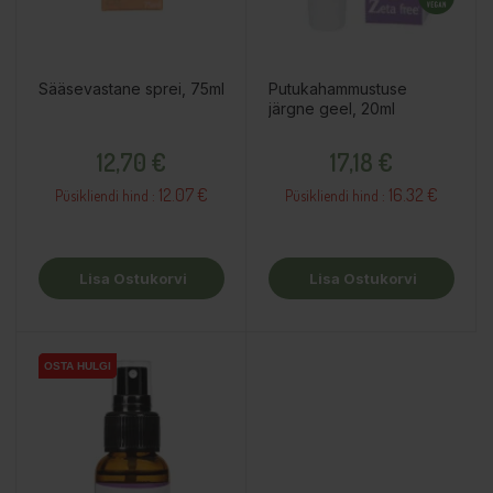
Sääsevastane sprei, 75ml
Putukahammustuse
järgne geel, 20ml
Hind
Hind
12,70 €
17,18 €
12.07 €
16.32 €
Püsikliendi hind :
Püsikliendi hind :
Lisa Ostukorvi
Lisa Ostukorvi
OSTA HULGI
OSTA HULGI