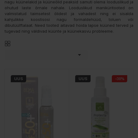
nagu küünelakid ja küüneõlid peaksid samuti olema looduslikud ja
ohutud laste õrnale nahale. Looduslikud maniküritooted on
valmistatud taimsetest õlidest ja vahadest ning ei sisalda
kahjulikke koostisosi nagu formaldehüüd, toluen või
dibutüülftalaat. Need tooted aitavad hoida lapse küüned terved ja
tugevad ning väldivad küünte ja küünekasvu probleeme.

UUS
UUS
−30%