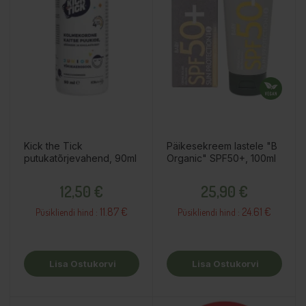
Kick the Tick
Päikesekreem lastele "B
putukatõrjevahend, 90ml
Organic" SPF50+, 100ml
Hind
Hind
12,50 €
25,90 €
11.87 €
24.61 €
Püsikliendi hind :
Püsikliendi hind :
Lisa Ostukorvi
Lisa Ostukorvi