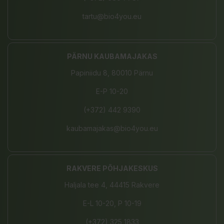
tartu@bio4you.eu
PÄRNU KAUBAMAJAKAS
Papiniidu 8, 80010 Pärnu
E-P 10-20
(+372) 442 9390
kaubamajakas@bio4you.eu
RAKVERE PÕHJAKESKUS
Haljala tee 4, 44415 Rakvere
E-L 10-20, P 10-19
(+372) 325 1833