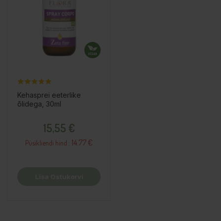
Kehasprei eeterlike
õlidega, 30ml
Hind
15,55 €
14.77 €
Püsikliendi hind :
Lisa Ostukorvi