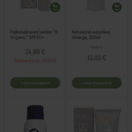
Päikesekreem lastele "B
Kehasprei eeterlike
Organic" SPF50+
õlidega, 250ml
lõhnavaba sprei, 100ml
Hind
Tavahind
Hind
19,90 €
24,90 €
13,93 €
23.65 €
Püsikliendi hind :
Lisa Ostukorvi
Lisa Ostukorvi