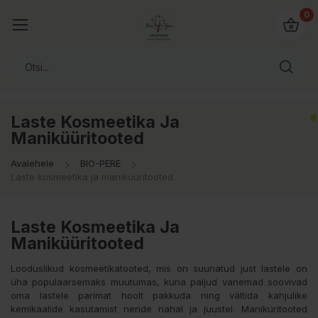
0
Laste Kosmeetika Ja
Maniküüritooted
Avalehele
BIO-PERE
Laste kosmeetika ja maniküüritooted
Laste Kosmeetika Ja
Maniküüritooted
Looduslikud kosmeetikatooted, mis on suunatud just lastele on
üha populaarsemaks muutumas, kuna paljud vanemad soovivad
oma lastele parimat hoolt pakkuda ning vältida kahjulike
kemikaalide kasutamist nende nahal ja juustel. Maniküritooted