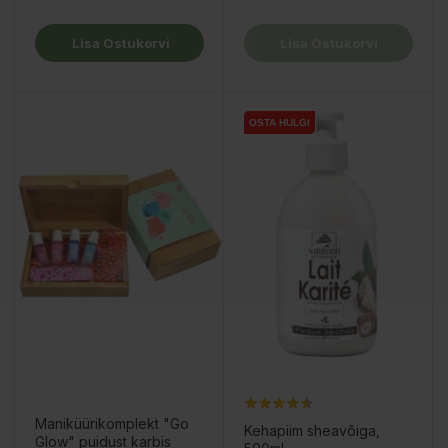
Lisa Ostukorvi
Lisa Ostukorvi
OSTA HULGI
OSTA HULGI
Maniküürikomplekt "Go
Kehapiim sheavõiga,
Glow" puidust karbis