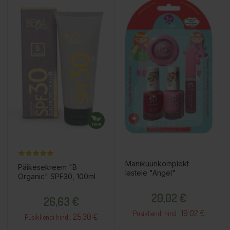
Maniküürikomplekt
Päikesekreem "B
lastele "Angel"
Organic" SPF30, 100ml
Hind
Hind
20,02 €
26,63 €
19.02 €
Püsikliendi hind :
25.30 €
Püsikliendi hind :