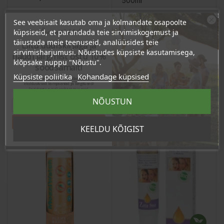
500ml
Hind
Hind
12,86 €
See veebisait kasutab oma ja kolmandate osapoolte
24,50 €
Ära veel lahku!
küpsiseid, et parandada teie sirvimiskogemust ja
12.21 €
Püsikliendi hind :
23.27 €
Püsikliendi hind :
täiustada meie teenuseid, analüüsides teie
Liitu uudiskirjaga ja
sirvimisharjumusi. Nõustudes küpsiste kasutamisega,
naudi järgmist ostu 10%
klõpsake nuppu "Nõustu".
soodsamalt!
Lisa Ostukorvi
Lisa Ostukorvi
Küpsiste poliitika
Kohandage küpsised
Sind ootavad spetsiaalsed allahindlused,
eksklusiivsed kampaaniad ja kingitused!
Registreeru e-maili aadressiga ja saad
sooduskoodi!
NÕUSTUN
OSTA HULGI
OSTA HULGI
OSTA HULGI
OSTA HULGI
Tahan sooduskoodi!
KEELDU KÕIGIST