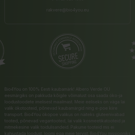
rakvere@bio4you.eu
Bio4You on 100% Eesti kaubamärk! Albero Verde OÜ
eesmärgiks on pakkuda kõigile võimalust osa saada öko-ja
loodustoodete imelisest maailmast. Meie eeliseks on väga lai
valik ökotooteid, põnevad kaubamärgid ning e-poe kiire
transport. Bio4You ökopoe valikus on näiteks gluteenivabad
tooted, põnevad vegantooted, lai valik kosmeetikatooteid ja
mitmekesine valik toidulisandeid. Pakume tooteid mis ei
kahjustada loodust, loomi ega meie tervist. Bio4You missiooniks