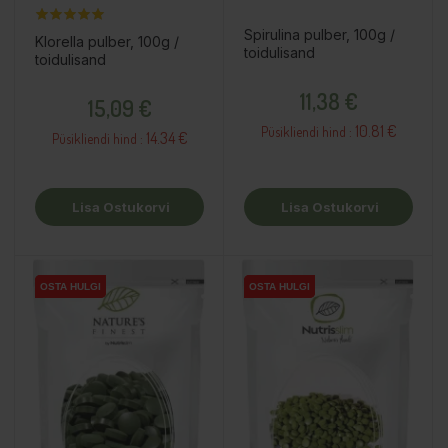
Spirulina pulber, 100g /
Klorella pulber, 100g /
toidulisand
toidulisand
Hind
Hind
11,38 €
15,09 €
10.81 €
Püsikliendi hind :
14.34 €
Püsikliendi hind :
Lisa Ostukorvi
Lisa Ostukorvi
OSTA HULGI
OSTA HULGI
OSTA HULGI
OSTA HULGI