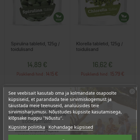
Spirulina tabletid, 125g /
Klorella tabletid, 125g /
toidulisand
toidulisand
Hind
Hind
14,89 €
16,62 €
14.15 €
15.79 €
Püsikliendi hind :
Püsikliendi hind :
See veebisait kasutab oma ja kolmandate osapoolte
Lisa Ostukorvi
Lisa Ostukorvi
Ära veel lahku!
küpsiseid, et parandada teie sirvimiskogemust ja
täiustada meie teenuseid, analüüsides teie
Liitu uudiskirjaga ja
sirvimisharjumusi. Nõustudes küpsiste kasutamisega,
naudi järgmist ostu 10%
klõpsake nuppu "Nõustu".
soodsamalt!
OSTA HULGI
OSTA HULGI
OSTA HULGI
OSTA HULGI
Küpsiste poliitika
Kohandage küpsised
Sind ootavad spetsiaalsed allahindlused,
eksklusiivsed kampaaniad ja kingitused!
Registreeru e-maili aadressiga ja saad
sooduskoodi!