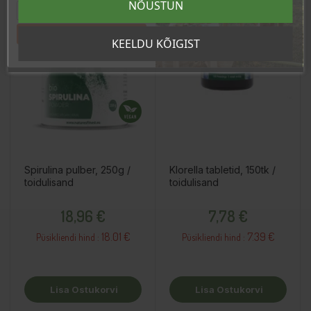
NÕUSTUN
Tahan sooduskoodi!
KEELDU KÕIGIST
Spirulina pulber, 250g /
Klorella tabletid, 150tk /
toidulisand
toidulisand
Hind
Hind
18,96 €
7,78 €
18.01 €
7.39 €
Püsikliendi hind :
Püsikliendi hind :
Lisa Ostukorvi
Lisa Ostukorvi