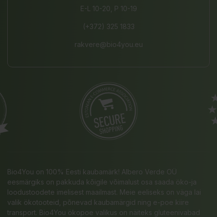
E-L 10-20, P 10-19
(+372) 325 1833
rakvere@bio4you.eu
Bio4You on 100% Eesti kaubamärk! Albero Verde OÜ
eesmärgiks on pakkuda kõigile võimalust osa saada öko-ja
loodustoodete imelisest maailmast. Meie eeliseks on väga lai
valik ökotooteid, põnevad kaubamärgid ning e-poe kiire
transport. Bio4You ökopoe valikus on näiteks gluteenivabad