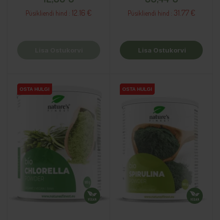
12.16 €
31.77 €
Püsikliendi hind :
Püsikliendi hind :
Lisa Ostukorvi
Lisa Ostukorvi
OSTA HULGI
OSTA HULGI
OSTA HULGI
OSTA HULGI