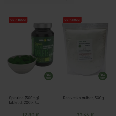
OSTA HULGI
OSTA HULGI
OSTA HULGI
OSTA HULGI
Spirulina (500mg)
Ränivetika pulber, 500g
tabletid, 200tk /
toidulisand
Hind
Hind
12,80 €
33,44 €