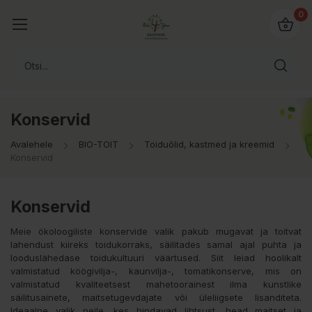
0
Konservid
Avalehele
BIO-TOIT
Toiduõlid, kastmed ja kreemid
Konservid
Konservid
Meie ökoloogiliste konservide valik pakub mugavat ja toitvat
lahendust kiireks toidukorraks, säilitades samal ajal puhta ja
looduslähedase toidukultuuri väärtused. Siit leiad hoolikalt
valmistatud köögivilja-, kaunvilja-, tomatikonserve, mis on
valmistatud kvaliteetsest mahetoorainest ilma kunstlike
säilitusainete, maitsetugevdajate või üleliigsete lisanditeta.
Ideaalne valik neile, kes hindavad lihtsust, head maitset ja