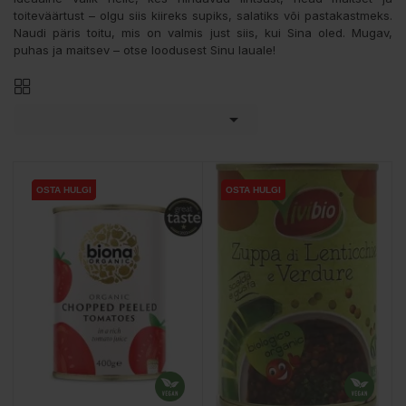
toiteväärtust – olgu siis kiireks supiks, salatiks või pastakastmeks.
Naudi päris toitu, mis on valmis just siis, kui Sina oled. Mugav,
puhas ja maitsev – otse loodusest Sinu lauale!

OSTA HULGI
OSTA HULGI
OSTA HULGI
OSTA HULGI