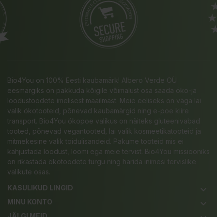
Bio4You on 100% Eesti kaubamärk! Albero Verde OÜ
eesmärgiks on pakkuda kõigile võimalust osa saada öko-ja
loodustoodete imelisest maailmast. Meie eeliseks on väga lai
valik ökotooteid, põnevad kaubamärgid ning e-poe kiire
transport. Bio4You ökopoe valikus on näiteks gluteenivabad
tooted, põnevad vegantooted, lai valik kosmeetikatooteid ja
mitmekesine valik toidulisandeid. Pakume tooteid mis ei
kahjustada loodust, loomi ega meie tervist. Bio4You missiooniks
on rikastada ökotoodete turgu ning harida inimesi tervislike
valikute osas.
KASULIKUD LINGID
keyboard_arrow_down
MINU KONTO
keyboard_arrow_down
JÄLGI MEID