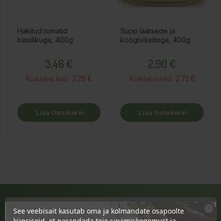
Hakitud tomatid
Supp läätsede ja
basiilikuga, 400g
köögiviljadega, 400g
Hind
Hind
3,46 €
2,90 €
3.28 €
2.75 €
Püsikliendi hind :
Püsikliendi hind :
Lisa Ostukorvi
Lisa Ostukorvi
See veebisait kasutab oma ja kolmandate osapoolte
JÄRVE KESKUS
Ära veel lahku!
küpsiseid, et parandada teie sirvimiskogemust ja