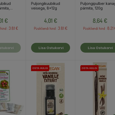
ubikud
Puljongikuubikud
Puljongipulber kana
rmita,
veisega, 8x12g
pärmita, 120g
Hind
Hind
Hind
01 €
4,01 €
8,64 €
3.81 €
3.81 €
8.21 
 hind :
Püsikliendi hind :
Püsikliendi hind :
stukorvi
Lisa Ostukorvi
Lisa Ostukorvi
OSTA HULGI
OSTA HULGI
OSTA HULGI
OSTA HULGI