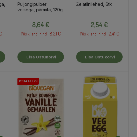
ga,
Puljongipulber
Želatiinilehed, 6tk
veisega, pärmita, 120g
Hind
Hind
8,64 €
2,54 €
€
8.21 €
2.41 €
Püsikliendi hind :
Püsikliendi hind :
Lisa Ostukorvi
Lisa Ostukorvi
OSTA HULGI
OSTA HULGI