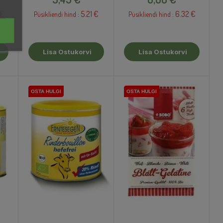
 €
5.21 €
6.32 €
Püsikliendi hind :
Püsikliendi hind :
Lisa Ostukorvi
Lisa Ostukorvi
OSTA HULGI
OSTA HULGI
OSTA HULGI
OSTA HULGI