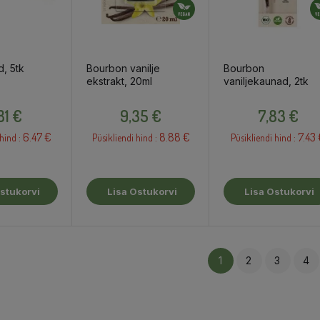
, 5tk
Bourbon vanilje
Bourbon
ekstrakt, 20ml
vaniljekaunad, 2tk
Hind
Hind
Hind
81 €
9,35 €
7,83 €
6.47 €
8.88 €
7.43
hind :
Püsikliendi hind :
Püsikliendi hind :
stukorvi
Lisa Ostukorvi
Lisa Ostukorvi
1
2
3
4