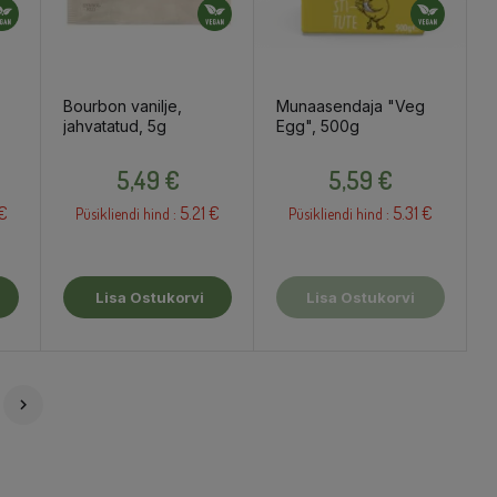
Bourbon vanilje,
Munaasendaja "Veg
jahvatatud, 5g
Egg", 500g
Hind
Hind
5,49 €
5,59 €
 €
5.21 €
5.31 €
Püsikliendi hind :
Püsikliendi hind :
Lisa Ostukorvi
Lisa Ostukorvi
