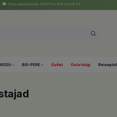
Tarne pakiautomaati TASUTA al 49 € / poodi 0 €
-KODU
BIO-PERE
Outlet
Osta Hulgi
Retseptid
stajad