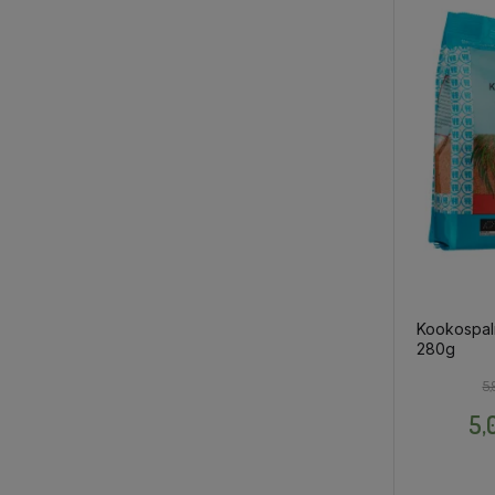
Kookospal
280g
5,
5,