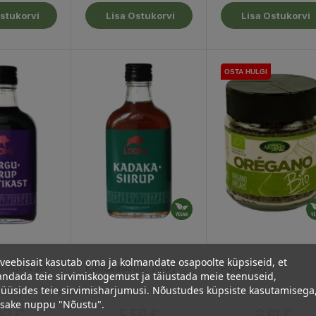
stukorvi
Lisa Ostukorvi
Lisa Ostukorvi
OSTA HULGI
OSTA HULGI
veebisait kasutab oma ja kolmandate osapoolte küpsiseid, et
 mustikast,
Kadakasiirup, 244g
Pune, 15g
ndada teie sirvimiskogemust ja täiustada meie teenuseid,
üüsides teie sirvimisharjumusi. Nõustudes küpsiste kasutamisega
psake nuppu "Nõustu".
Hind
Hind
Hind
90 €
5,50 €
6,61 €