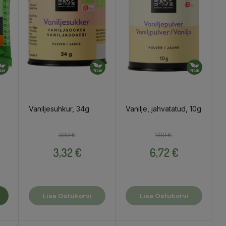
Vaniljesuhkur, 34g
Vanilje, jahvatatud, 10g
Tavahind
Hind
Tavahind
Hind
3,90 €
7,90 €
3,32 €
6,72 €
Lisa Ostukorvi
Lisa Ostukorvi