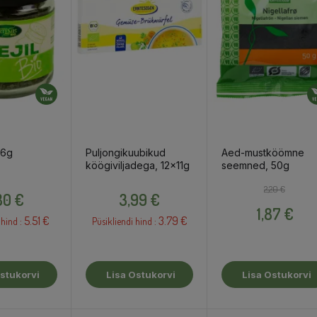
16g
Puljongikuubikud
Aed-mustköömne
köögiviljadega, 12x11g
seemned, 50g
Hind
Hind
Tavahind
Hind
2,20 €
80 €
3,99 €
1,87 €
5.51 €
3.79 €
 hind :
Püsikliendi hind :
stukorvi
Lisa Ostukorvi
Lisa Ostukorvi