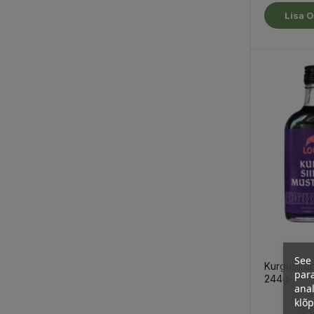
Lisa O
See 
Kurgusiirup
para
244g
anal
klõ
6,