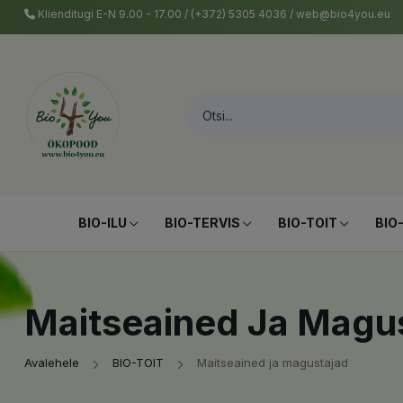
Klienditugi E-N 9.00 - 17.00 / (+372) 5305 4036 / web@bio4you.eu
BIO-ILU
BIO-TERVIS
BIO-TOIT
BIO
Maitseained Ja Magu
Avalehele
BIO-TOIT
Maitseained ja magustajad