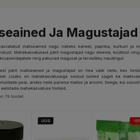
seained Ja Magustajad
 kasvatatud maitseained nagu näiteks kaneel, paprika, kurkum ja m
rskust. Mahekasvatusest pärit magustajad nagu steevia, ksülitool ning
hkruasendajatele ning pakuvad magusat ja tervislikku naudingut.
st pärit maitseained ja magustajad on hea valik neile, kes hinda
tset. Lisaks on mahekasvatusega seotud tooted sageli ka maitsv
e muldade peal, andes neile parema maitse ja aroomi. Seega, kui soovid
i eelistada mahekasvatuse tooteid.
n 79 toodet.
UUS
−15