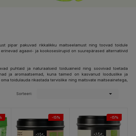
ust pipar pakuvad rikkalikku maitseelamust ning toovad toidule
 erinevad agaavi- ja kookosesiirupid on suurepärased alternatiivid
vad puhtaid ja naturaalseid toiduaineid ning soovivad toetada
amad ja aromaatsemad, kuna taimed on kasvanud looduslike ja
 oma toidulauda rikastada tervislike ning maitsvate maitseainetega,

Sorteeri:
%
−15%
−15%