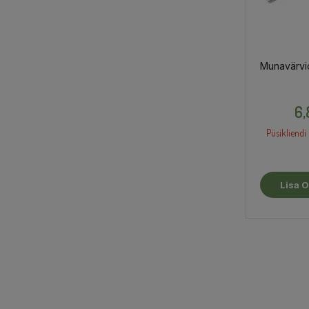
Munavärvid
6,
Püsikliendi 
Lisa O