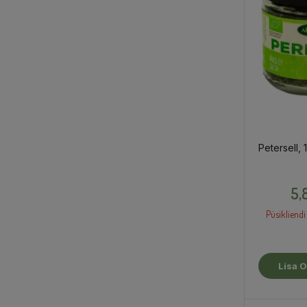
Petersell, 
5,
Püsikliendi
Lisa O