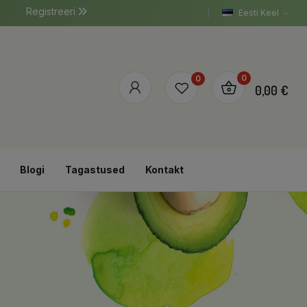
Registreeri
Eesti Keel
0
0
0,00 €
Blogi
Tagastused
Kontakt