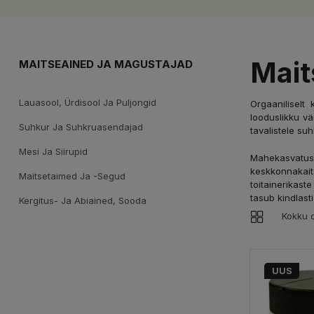
Mait
MAITSEAINED JA MAGUSTAJAD
Lauasool, Ürdisool Ja Puljongid
Orgaaniliselt
looduslikku vä
Suhkur Ja Suhkruasendajad
tavalistele su
Mesi Ja Siirupid
Mahekasvatuse
keskkonnakai
Maitsetaimed Ja -segud
toitainerikast
tasub kindlast
Kergitus- Ja Abiained, Sooda
Kokku o
UUS