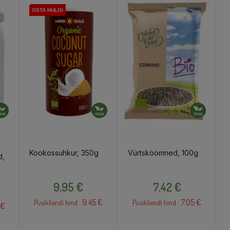
OSTA HULGI
OSTA HULGI
Kookossuhkur, 350g
Vürtsköömned, 100g
d,
Hind
Hind
9,95 €
7,42 €
9.45 €
7.05 €
Püsikliendi hind :
Püsikliendi hind :
 €