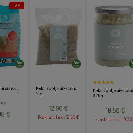
−15%
mi suhkur,
Keldi sool, kuivatatud,
Keldi sool, kuivatatu
1kg
375g
Tavahind
Hind
Hind
95 €
Hind
12,90 €
10,50 €
06 €
12.26 €
Püsikliendi hind :
9.98
Püsikliendi hind :