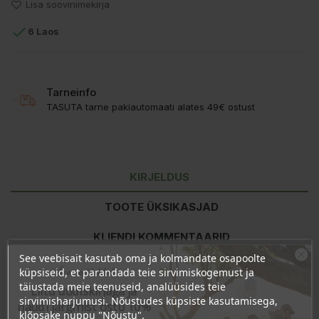
Lisa soovinimekirja

6 Laos
Tarneinfo
TASUTA tarne pakiautomaati alates 49€ ostust
KIRJELDUS
TOOTE ÜKSIKASJAD
KLIENDI KOMMENTAARID
See veebisait kasutab oma ja kolmandate osapoolte
Ära veel lahku!
küpsiseid, et parandada teie sirvimiskogemust ja
täiustada meie teenuseid, analüüsides teie
Toitumisalane teave
100g kohta
Liitu uudiskirjaga ja
sirvimisharjumusi. Nõustudes küpsiste kasutamisega,
Energiasisaldus
1128kJ/266kcal
naudi järgmist ostu 10%
klõpsake nuppu "Nõustu".
Rasvad
0,66g