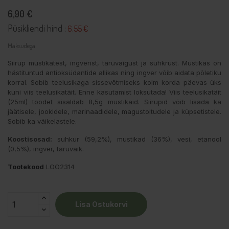
6,90 €
Püsikliendi hind :
6.55 €
Maksudega
Siirup mustikatest, ingverist, taruvaigust ja suhkrust. Mustikas on
hästituntud antioksüdantide allikas ning ingver võib aidata põletiku
korral. Sobib teelusikaga sissevõtmiseks kolm korda päevas üks
kuni viis teelusikatäit. Enne kasutamist loksutada! Viis teelusikatäit
(25ml) toodet sisaldab 8,5g mustikaid. Siirupid võib lisada ka
jäätisele, jookidele, marinaadidele, magustoitudele ja küpsetistele.
Sobib ka väikelastele.
Koostisosad:
suhkur (59,2%), mustikad (36%), vesi, etanool
(0,5%), ingver, taruvaik.
Tootekood
LOO2314
Lisa Ostukorvi