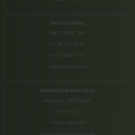
TARTU KVARTAL
Riia 2, 51004 Tartu
E-L 10-21, P 10-19
(+372) 680 7787
tartu@bio4you.eu
PÄRNU KAUBAMAJAKAS
Papiniidu 8, 80010 Pärnu
E-P 10-20
(+372) 442 9390
kaubamajakas@bio4you.eu