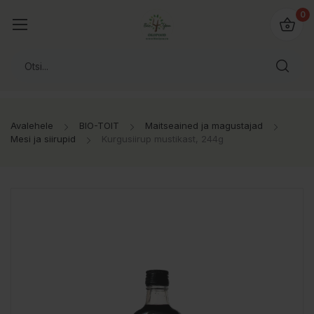
0
Avalehele
BIO-TOIT
Maitseained ja magustajad
Mesi ja siirupid
Kurgusiirup mustikast, 244g