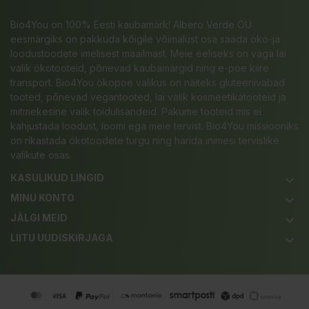
Bio4You on 100% Eesti kaubamärk! Albero Verde OÜ
eesmärgiks on pakkuda kõigile võimalust osa saada öko-ja
loodustoodete imelisest maailmast. Meie eeliseks on väga lai
valik ökotooteid, põnevad kaubamärgid ning e-poe kiire
transport. Bio4You ökopoe valikus on näiteks gluteenivabad
tooted, põnevad vegantooted, lai valik kosmeetikatooteid ja
mitmekesine valik toidulisandeid. Pakume tooteid mis ei
kahjustada loodust, loomi ega meie tervist. Bio4You missiooniks
on rikastada ökotoodete turgu ning harida inimesi tervislike
valikute osas.
KASULIKUD LINGID
keyboard_arrow_down
MINU KONTO
keyboard_arrow_down
JÄLGI MEID
keyboard_arrow_down
LIITU UUDISKIRJAGA
keyboard_arrow_down