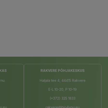
KAS
RAKVERE PÕHJAKESKUS
rnu
Haljala tee 4, 44415 Rakvere
E-L 10-20, P 10-19
(+372) 325 1833
u.eu
rakvere@bio4you.eu