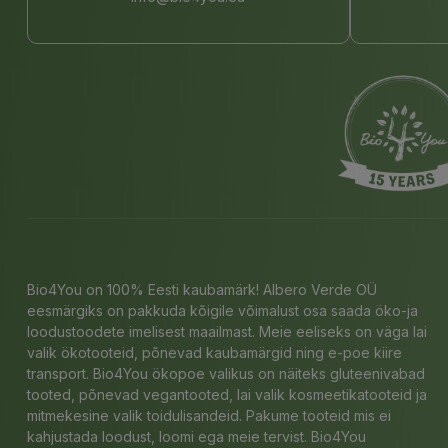
Bio4You on 100% Eesti kaubamärk! Albero Verde OÜ
eesmärgiks on pakkuda kõigile võimalust osa saada öko-ja
loodustoodete imelisest maailmast. Meie eeliseks on väga lai
valik ökotooteid, põnevad kaubamärgid ning e-poe kiire
transport. Bio4You ökopoe valikus on näiteks gluteenivabad
tooted, põnevad vegantooted, lai valik kosmeetikatooteid ja
mitmekesine valik toidulisandeid. Pakume tooteid mis ei
kahjustada loodust, loomi ega meie tervist. Bio4You