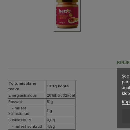
KIRJ
See 
para
Toitumisalane
100g kohta
anal
teave
klõ
Energiasisaldus
2618kJ/632kcal
Küps
Rasvad
51g
- millest
11g
küllastunud
Süsivesikuid
9,8g
- millest suhkrud
4,8g