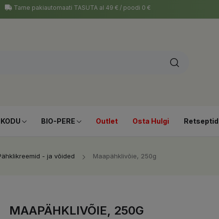
Tarne pakiautomaati TASUTA al 49 € / poodi 0 €
-KODU
BIO-PERE
Outlet
Osta Hulgi
Retseptid
Pähklikreemid - ja võided
Maapähklivõie, 250g
MAAPÄHKLIVÕIE, 250G