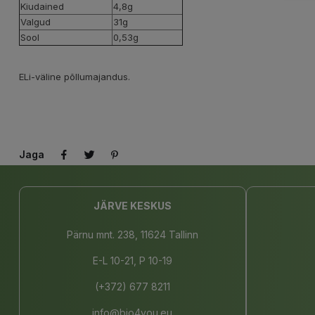
Kiudained
4,8g
Valgud
31g
Sool
0,53g
ELi-väline põllumajandus.
Jaga
JÄRVE KESKUS
Pärnu mnt. 238, 11624 Tallinn
E-L 10-21, P 10-19
(+372) 677 8211
info@bio4you.eu