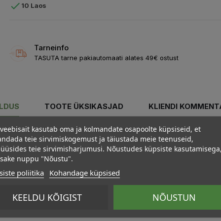

10 Laos
Tarneinfo
TASUTA tarne pakiautomaati alates 49€ ostust
ELDUS
TOOTE ÜKSIKASJAD
KLIENDI KOMMENT
veebisait kasutab oma ja kolmandate osapoolte küpsiseid, et
ndada teie sirvimiskogemust ja täiustada meie teenuseid,
üüsides teie sirvimisharjumusi. Nõustudes küpsiste kasutamisega
psake nuppu "Nõustu".
iste poliitika
Kohandage küpsised
KEELDU KÕIGIST
NÕUSTUN