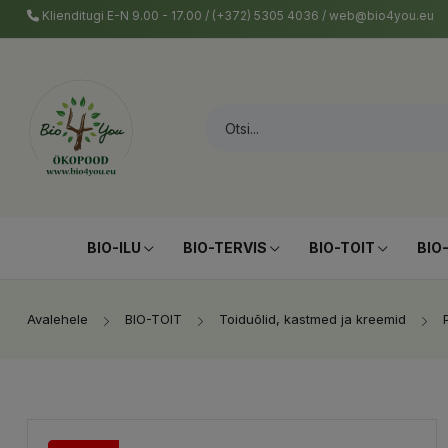
Klienditugi E-N 9.00 - 17.00 / (+372) 5305 4036 / web@bio4you.eu
BIO-ILU
BIO-TERVIS
BIO-TOIT
BIO
Avalehele
BIO-TOIT
Toiduõlid, kastmed ja kreemid