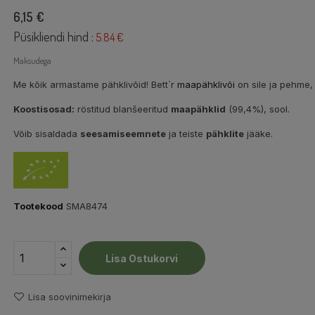
6,15 €
Püsikliendi hind :
5.84 €
Maksudega
Me kõik armastame pähklivõid! Bett`r
maapähklivõi
on sile ja pehme, 
Koostisosad:
röstitud blanšeeritud
maapähklid
(99,4%), sool.
Võib sisaldada
seesamiseemnete
ja teiste
pähklite
jääke.
Tootekood
SMA8474
Lisa Ostukorvi
Lisa soovinimekirja