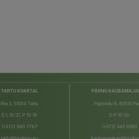
TARTU KVARTAL
PÄRNU KAUBAMAJA
Riia 2, 51004 Tartu
Papiniidu 8, 80010 Pä
E-L 10-21, P 10-19
E-P 10-20
(+372) 680 7787
(+372) 442 9390
tartu@bio4you.eu
kaubamajakas@bio4yo