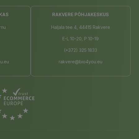
KAS
RAKVERE PÕHJAKESKUS
rnu
Haljala tee 4, 44415 Rakvere
E-L 10-20, P 10-19
(+372) 325 1833
u.eu
rakvere@bio4you.eu