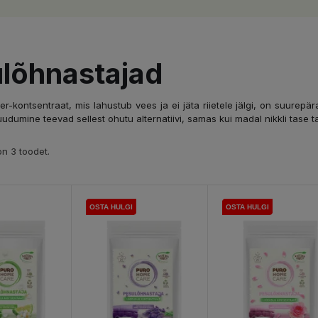
lõhnastajad
er-kontsentraat, mis lahustub vees ja ei jäta riietele jälgi, on suurepär
udumine teevad sellest ohutu alternatiivi, samas kui madal nikkli tase t
n 3 toodet.
OSTA HULGI
OSTA HULGI
OSTA HULGI
OSTA HULGI
OSTA HULGI
OSTA HULGI