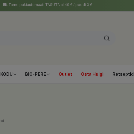
Tarne pakiautomaati TASUTA al 49 € / poodi 0 €
-KODU
BIO-PERE
Outlet
Osta Hulgi
Retseptid
jad