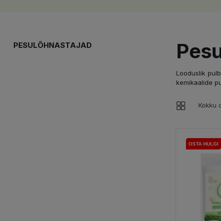
Pesu
PESULÕHNASTAJAD
Looduslik pulb
kemikaalide pu
Kokku o
OSTA HULGI
OSTA HULGI
OSTA HULGI