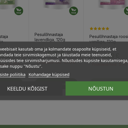
Pesulõhnastaja
taja
Pesulõhnastaja roosi
lavendliga, 120g
ja
vanilliga, 120g
 120g
veebisait kasutab oma ja kolmandate osapoolte küpsiseid, et
Hind
Hind
Hind
6,00 €
00 €
6,00 €
ndada teie sirvimiskogemust ja täiustada meie teenuseid,
üüsides teie sirvimisharjumusi. Nõustudes küpsiste kasutamisega
5.70 €
Püsikliendi hind :
5.70 €
5.70
hind :
Püsikliendi hind :
psake nuppu "Nõustu".
iste poliitika
Kohandage küpsised
stukorvi
Lisa Ostukorvi
Lisa Ostukorvi
KEELDU KÕIGIST
NÕUSTUN