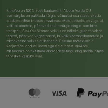
Bio4You on 100% Eesti kaubamärk! Albero Verde OÜ
eesmärgiks on pakkuda kõigile võimalust osa saada öko-ja
loodustoodete imelisest maailmast. Meie eeliseks on väga lai
valik ökotooteid, põnevad kaubamärgid ning e-poe kiire
transport. Bio4You ökopoe valikus on näiteks gluteenivabad
tooted, põnevad vegantooted, lai valik kosmeetikatooteid ja
mitmekesine valik toidulisandeid. Pakume tooteid mis ei
kahjustada loodust, loomi ega meie tervist. Bio4You
missiooniks on rikastada ökotoodete turgu ning harida inimesi
tervislike valikute osas.