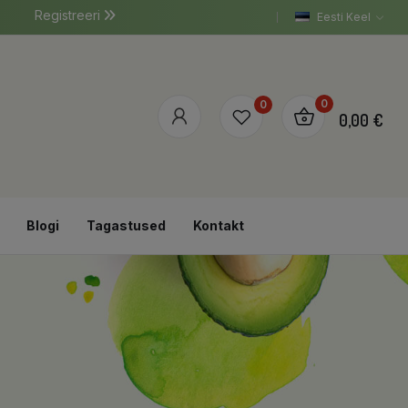
Registreeri
Eesti Keel
0
0
0,00 €
Blogi
Tagastused
Kontakt