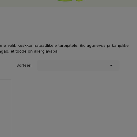
ane valik keskkonnateadlikele tarbijatele. Biolagunevus ja kahjulike
agab, et toode on allergiavaba.

Sorteeri: