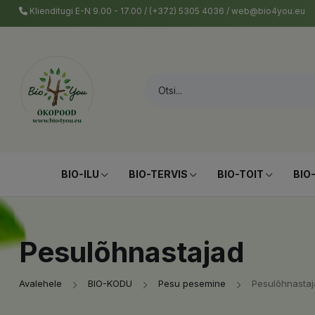
Klienditugi E-N 9.00 - 17.00 / (+372) 5305 4036 / web@bio4you.eu
BIO-ILU
BIO-TERVIS
BIO-TOIT
BIO
Pesulõhnastajad
Avalehele
BIO-KODU
Pesu pesemine
Pesulõhnasta