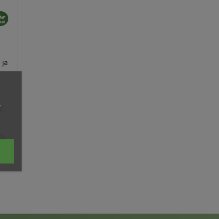
 ja
,
 €