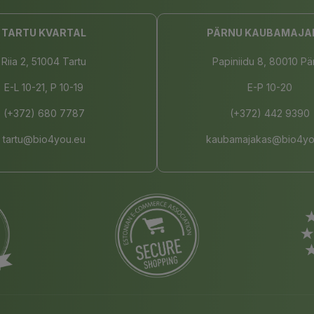
TARTU KVARTAL
PÄRNU KAUBAMAJA
Riia 2, 51004 Tartu
Papiniidu 8, 80010 Pä
E-L 10-21, P 10-19
E-P 10-20
(+372) 680 7787
(+372) 442 9390
tartu@bio4you.eu
kaubamajakas@bio4yo