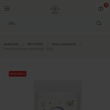
0
Avalehele
BIO-KODU
Pesu pesemine
Pesulõhnastaja lavendliga, 120g
OSTA HULGI
OSTA HULGI
OSTA HULGI