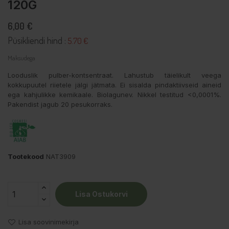
120G
6,00 €
Püsikliendi hind :
5.70 €
Maksudega
Looduslik pulber-kontsentraat. Lahustub täielikult veega
kokkupuutel riietele jälgi jätmata. Ei sisalda pindaktiivseid aineid
ega kahjulikke kemikaale. Biolagunev. Nikkel testitud <0,0001%.
Pakendist jagub 20 pesukorraks.
Tootekood
NAT3909
Lisa Ostukorvi
Lisa soovinimekirja