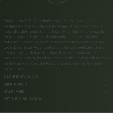
Bio4You on 100% Eesti kaubamärk! Albero Verde OÜ
eesmärgiks on pakkuda kõigile võimalust osa saada öko-ja
loodustoodete imelisest maailmast. Meie eeliseks on väga lai
valik ökotooteid, põnevad kaubamärgid ning e-poe kiire
transport. Bio4You ökopoe valikus on näiteks gluteenivabad
tooted, põnevad vegantooted, lai valik kosmeetikatooteid ja
mitmekesine valik toidulisandeid. Pakume tooteid mis ei
kahjustada loodust, loomi ega meie tervist. Bio4You missiooniks
on rikastada ökotoodete turgu ning harida inimesi tervislike
valikute osas.
KASULIKUD LINGID
keyboard_arrow_down
MINU KONTO
keyboard_arrow_down
JÄLGI MEID
keyboard_arrow_down
LIITU UUDISKIRJAGA
keyboard_arrow_down