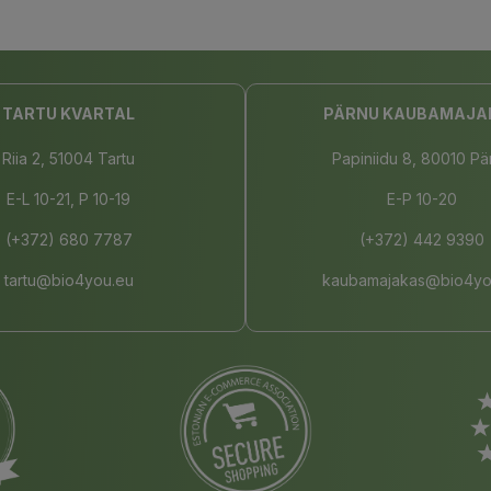
TARTU KVARTAL
PÄRNU KAUBAMAJA
Riia 2, 51004 Tartu
Papiniidu 8, 80010 Pä
E-L 10-21, P 10-19
E-P 10-20
(+372) 680 7787
(+372) 442 9390
tartu@bio4you.eu
kaubamajakas@bio4yo