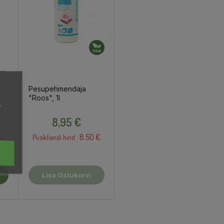
Pesupehmendaja
"Roos", 1l
,
Hind
8,95 €
8.50 €
Püsikliendi hind :
 €
Lisa Ostukorvi