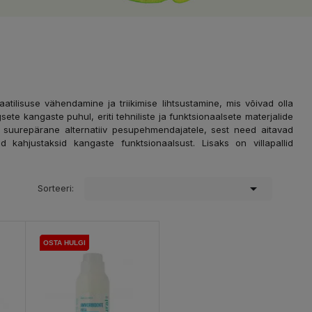
tilisuse vähendamine ja triikimise lihtsustamine, mis võivad olla
ete kangaste puhul, eriti tehniliste ja funktsionaalsete materjalide
 suurepärane alternatiiv pesupehmendajatele, sest need aitavad
kahjustaksid kangaste funktsionaalsust. Lisaks on villapallid

Sorteeri:
OSTA HULGI
OSTA HULGI
OSTA HULGI