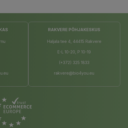
KAS
RAKVERE PÕHJAKESKUS
rnu
Haljala tee 4, 44415 Rakvere
E-L 10-20, P 10-19
(+372) 325 1833
u.eu
rakvere@bio4you.eu