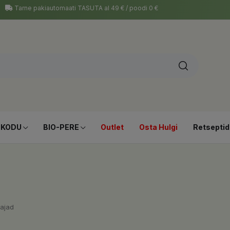
Tarne pakiautomaati TASUTA al 49 € / poodi 0 €
-KODU
BIO-PERE
Outlet
Osta Hulgi
Retseptid
ajad