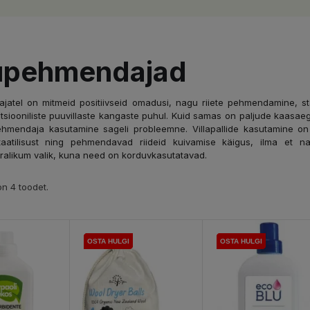
upehmendajad
atel on mitmeid positiivseid omadusi, nagu riiete pehmendamine, staa
itsiooniliste puuvillaste kangaste puhul. Kuid samas on paljude kaasaegs
hmendaja kasutamine sageli probleemne. Villapallide kasutamine on
atilisust ning pehmendavad riideid kuivamise käigus, ilma et nad 
alikum valik, kuna need on korduvkasutatavad.
n 4 toodet.
OSTA HULGI
OSTA HULGI
OSTA HULGI
OSTA HULGI
OSTA HULGI
OSTA HULGI