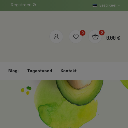
Registreeri
Eesti Keel
0
0
0,00 €
Blogi
Tagastused
Kontakt