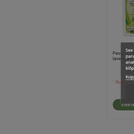
See 
Pesupehm
para
lavendliga,
anal
klõ
9,
Küps
Püsikliendi 
Lisa O