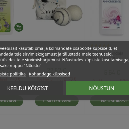
veebisait kasutab oma ja kolmandate osapoolte küpsiseid, et
endaja
Lambavillast
Pesupehmendaja
ndada teie sirvimiskogemust ja täiustada meie teenuseid,
 1l
pesukuivatuspallid,
"Verbena", 1l
üüsides teie sirvimisharjumusi. Nõustudes küpsiste kasutamisega
ekstra suured, 6tk
psake nuppu "Nõustu".
Hind
Hind
Hind
25 €
22,87 €
5,64 €
iste poliitika
Kohandage küpsised
7.40 €
21.73 €
hind :
Püsikliendi hind :
5.36
Püsikliendi hind :
KEELDU KÕIGIST
NÕUSTUN
stukorvi
Lisa Ostukorvi
Lisa Ostukorvi