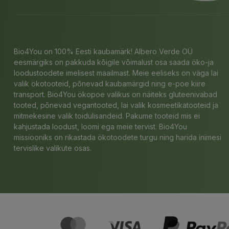
Bio4You on 100% Eesti kaubamärk! Albero Verde OÜ
eesmärgiks on pakkuda kõigile võimalust osa saada öko-ja
loodustoodete imelisest maailmast. Meie eeliseks on väga lai
valik ökotooteid, põnevad kaubamärgid ning e-poe kiire
transport. Bio4You ökopoe valikus on näiteks gluteenivabad
tooted, põnevad vegantooted, lai valik kosmeetikatooteid ja
mitmekesine valik toidulisandeid. Pakume tooteid mis ei
kahjustada loodust, loomi ega meie tervist. Bio4You
missiooniks on rikastada ökotoodete turgu ning harida inimesi
tervislike valikute osas.