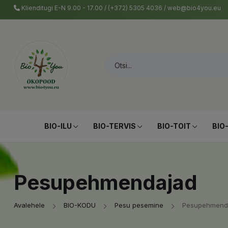
Klienditugi E-N 9.00 - 17.00 / (+372) 5305 4036 / web@bio4you.eu
BIO-ILU
BIO-TERVIS
BIO-TOIT
BIO
Pesupehmendajad
Avalehele
BIO-KODU
Pesu pesemine
Pesupehmend