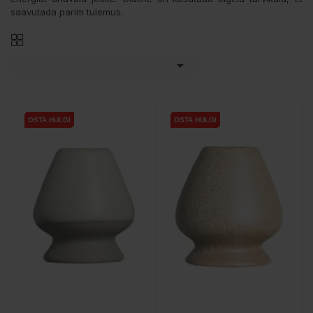
saavutada parim tulemus.

OSTA HULGI
OSTA HULGI