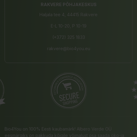
RAKVERE PÕHJAKESKUS
Haljala tee 4, 44415 Rakvere
E-L 10-20, P 10-19
(+372) 325 1833
rakvere@bio4you.eu
Bio4You on 100% Eesti kaubamärk! Albero Verde OÜ
eesmärgiks on pakkuda kõigile võimalust osa saada öko-ja