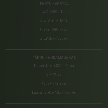
TARTU KVARTAL
Riia 2, 51004 Tartu
E-L 10-21, P 10-19
(+372) 680 7787
tartu@bio4you.eu
PÄRNU KAUBAMAJAKAS
Papiniidu 8, 80010 Pärnu
E-P 10-20
(+372) 442 9390
kaubamajakas@bio4you.eu