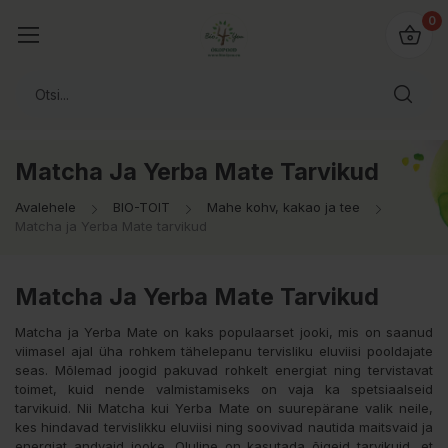
0
Matcha Ja Yerba Mate Tarvikud
Avalehele
BIO-TOIT
Mahe kohv, kakao ja tee
Matcha ja Yerba Mate tarvikud
Matcha Ja Yerba Mate Tarvikud
Matcha ja Yerba Mate on kaks populaarset jooki, mis on saanud
viimasel ajal üha rohkem tähelepanu tervisliku eluviisi pooldajate
seas. Mõlemad joogid pakuvad rohkelt energiat ning tervistavat
toimet, kuid nende valmistamiseks on vaja ka spetsiaalseid
tarvikuid. Nii Matcha kui Yerba Mate on suurepärane valik neile,
kes hindavad tervislikku eluviisi ning soovivad nautida maitsvaid ja
energiat andvaid jooke. Oluline on kasutada õigeid tarvikuid, et