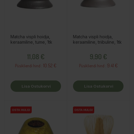
Matcha vispli hoidja,
Matcha vispli hoidja,
keraamiline, tume, 1tk
keraamiline, triibuline, 1tk
Hind
Hind
11,08 €
9,90 €
10.52 €
9.41 €
Püsikliendi hind :
Püsikliendi hind :
Lisa Ostukorvi
Lisa Ostukorvi
OSTA HULGI
OSTA HULGI
OSTA HULGI
OSTA HULGI