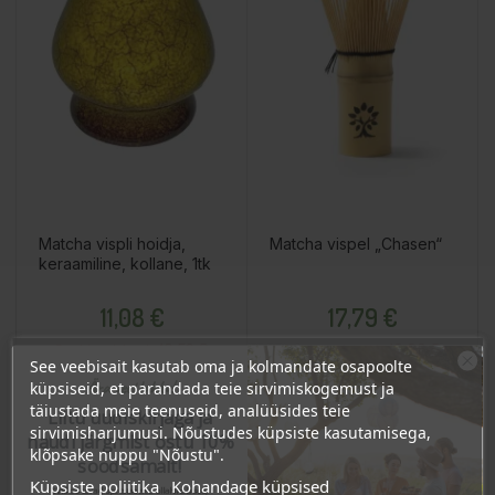
Matcha vispli hoidja,
Matcha vispel „Chasen“
keraamiline, kollane, 1tk
Hind
Hind
11,08 €
17,79 €
10.52 €
16.90 €
Püsikliendi hind :
Püsikliendi hind :
See veebisait kasutab oma ja kolmandate osapoolte
Ära veel lahku!
küpsiseid, et parandada teie sirvimiskogemust ja
täiustada meie teenuseid, analüüsides teie
Liitu uudiskirjaga ja
Lisa Ostukorvi
Lisa Ostukorvi
sirvimisharjumusi. Nõustudes küpsiste kasutamisega,
naudi järgmist ostu 10%
klõpsake nuppu "Nõustu".
soodsamalt!
Küpsiste poliitika
Kohandage küpsised
Sind ootavad spetsiaalsed allahindlused,