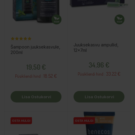
Juuksekasvu ampullid,
Šampoon juuksekasvule,
12x7ml
200ml
Hind
Hind
34,96 €
19,50 €
33.22 €
Püsikliendi hind :
18.52 €
Püsikliendi hind :
Lisa Ostukorvi
Lisa Ostukorvi
OSTA HULGI
OSTA HULGI
OSTA HULGI
OSTA HULGI
OSTA HULGI