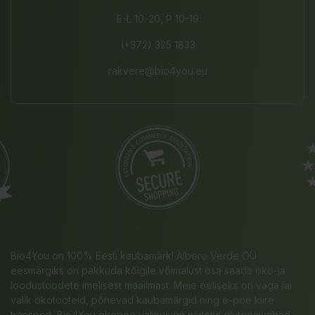
E-L 10-20, P 10-19
(+372) 325 1833
rakvere@bio4you.eu
Bio4You on 100% Eesti kaubamärk! Albero Verde OÜ
eesmärgiks on pakkuda kõigile võimalust osa saada öko-ja
loodustoodete imelisest maailmast. Meie eeliseks on väga lai
valik ökotooteid, põnevad kaubamärgid ning e-poe kiire
transport. Bio4You ökopoe valikus on näiteks gluteenivabad