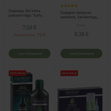
Dušiseep 3in1 keha-
Dušigeel-šampoon
juuksed-nägu "Early
meestele, ženšenniga,
Spring", 80g
200ml
Hind
Tavahind
Hind
10,47 €
7,50 €
8,38 €
7.12 €
Püsikliendi hind :
Lisa Ostukorvi
Lisa Ostukorvi
OSTA HULGI
OSTA HULGI
OSTA HULGI
OSTA HULGI
OSTA HULGI