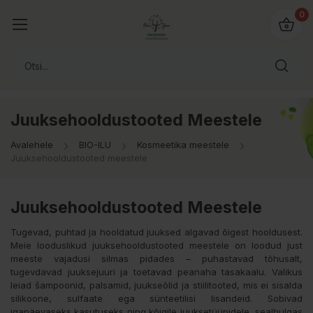
0
Juuksehooldustooted Meestele
Avalehele
BIO-ILU
Kosmeetika meestele
Juuksehooldustooted meestele
Juuksehooldustooted Meestele
Tugevad, puhtad ja hooldatud juuksed algavad õigest hooldusest.
Meie looduslikud juuksehooldustooted meestele on loodud just
meeste vajadusi silmas pidades – puhastavad tõhusalt,
tugevdavad juuksejuuri ja toetavad peanaha tasakaalu. Valikus
leiad šampoonid, palsamid, juukseõlid ja stiilitooted, mis ei sisalda
silikoone, sulfaate ega sünteetilisi lisandeid. Sobivad
igapäevaseks kasutuseks ning kõigile juuksetüüpidele, sealhulgas