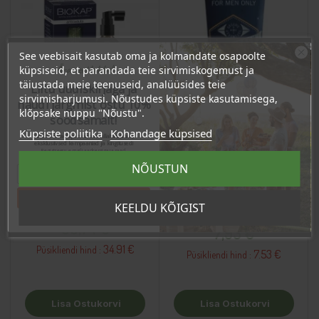
See veebisait kasutab oma ja kolmandate osapoolte
Ära veel lahku!
küpsiseid, et parandada teie sirvimiskogemust ja
täiustada meie teenuseid, analüüsides teie
Liitu uudiskirjaga ja
sirvimisharjumusi. Nõustudes küpsiste kasutamisega,
naudi järgmist ostu 10%
klõpsake nuppu "Nõustu".
soodsamalt!
Küpsiste poliitika
Kohandage küpsised
Sind ootavad spetsiaalsed allahindlused,
eksklusiivsed kampaaniad ja kingitused!
Registreeru e-maili aadressiga ja saad
sooduskoodi!
NÕUSTUN
Juuksekasvu vedelik,
Dušigeel meestele 3in1,
50ml
250ml
Tahan sooduskoodi!
KEELDU KÕIGIST
Hind
Hind
36,74 €
7,93 €
34.91 €
Püsikliendi hind :
7.53 €
Püsikliendi hind :
Lisa Ostukorvi
Lisa Ostukorvi