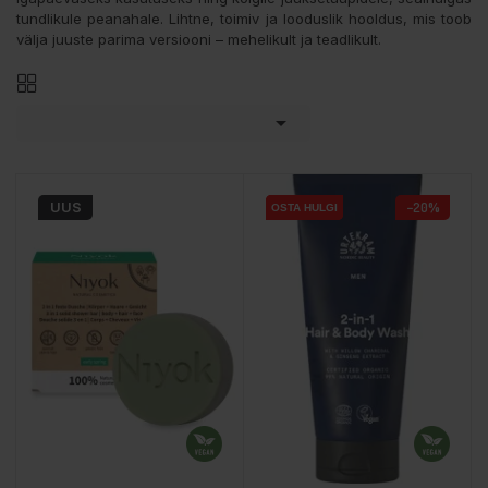
tundlikule peanahale. Lihtne, toimiv ja looduslik hooldus, mis toob
välja juuste parima versiooni – mehelikult ja teadlikult.

UUS
−20%
OSTA HULGI
OSTA HULGI
OSTA HULGI