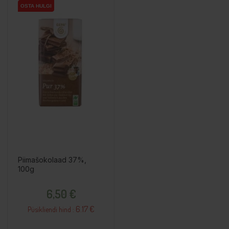
OSTA HULGI
OSTA HULGI
OSTA HULGI
Piimašokolaad 37%,
100g
Hind
6,50 €
6.17 €
Püsikliendi hind :