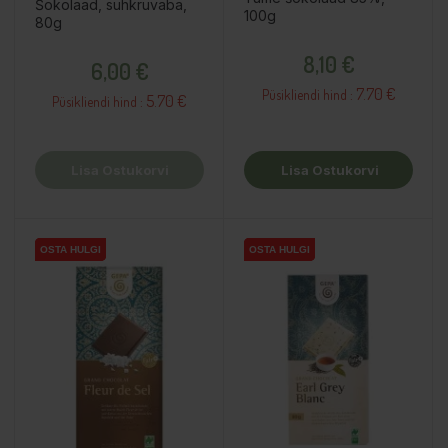
Šokolaad, suhkruvaba,
100g
80g
Hind
Hind
8,10 €
6,00 €
7.70 €
Püsikliendi hind :
5.70 €
Püsikliendi hind :
Lisa Ostukorvi
Lisa Ostukorvi
OSTA HULGI
OSTA HULGI
OSTA HULGI
OSTA HULGI
OSTA HULGI
OSTA HULGI