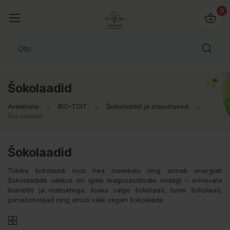
0
Šokolaadid
Avalehele
BIO-TOIT
Šokolaadid ja maiustused
Šokolaadid
Šokolaadid
Tükike šokolaadi loob hea meeleolu ning annab energiat!
Šokolaadide valikus on igale magusasõbrale midagi – erinevate
lisandite ja maitsetega, lisaks valge šokolaad, tume šokolaad,
piimašokolaad ning amuti valik vegan šokolaade.