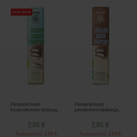
OSTA HULGI
OSTA HULGI
OSTA HULGI
Piimašokolaad
Piimašokolaad
kookoskreemi täidisega,
piimakreemi täidisega,
37,5g
37,5g
Hind
Hind
2,95 €
2,95 €
2.80 €
2.80 €
Püsikliendi hind :
Püsikliendi hind :