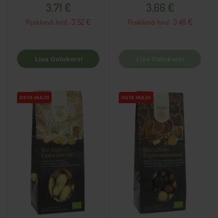
3,71 €
3,66 €
3.52 €
3.48 €
Püsikliendi hind :
Püsikliendi hind :
Lisa Ostukorvi
Lisa Ostukorvi
OSTA HULGI
OSTA HULGI
OSTA HULGI
OSTA HULGI
OSTA HULGI
OSTA HULGI