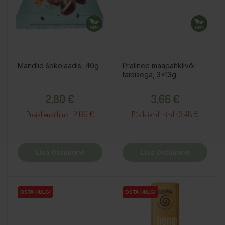
Mandlid šokolaadis, 40g
Pralinee maapähklivõi
täidisega, 3x13g
Hind
Hind
2,80 €
3,66 €
2.66 €
3.48 €
Püsikliendi hind :
Püsikliendi hind :
Lisa Ostukorvi
Lisa Ostukorvi
OSTA HULGI
OSTA HULGI
OSTA HULGI
OSTA HULGI
OSTA HULGI
OSTA HULGI