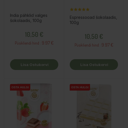
India pähklid valges
Espressooad šokolaadis,
šokolaadis, 100g
100g
Hind
Hind
10,50 €
10,50 €
9.97 €
Püsikliendi hind :
9.97 €
Püsikliendi hind :
Lisa Ostukorvi
Lisa Ostukorvi
OSTA HULGI
OSTA HULGI
OSTA HULGI
OSTA HULGI
OSTA HULGI
OSTA HULGI