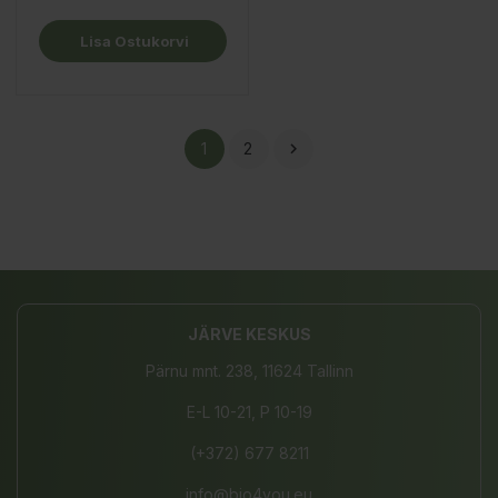
Lisa Ostukorvi
1
2

JÄRVE KESKUS
Pärnu mnt. 238, 11624 Tallinn
E-L 10-21, P 10-19
(+372) 677 8211
info@bio4you.eu