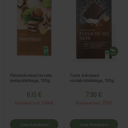
Piimašokolaad tervete
Tume šokolaad
metspähklitega, 100g
soolakristallidega, 100g
Hind
Hind
6,15 €
7,90 €
5.84 €
7.51 €
Püsikliendi hind :
Püsikliendi hind :
Lisa Ostukorvi
Lisa Ostukorvi