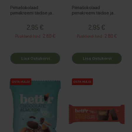
Piimašokolaad
Piimašokolaad
piimakreemi täidise ja
piimakreemi täidise ja
karamelli tükkidega,
kohviga, 37,5g
Hind
Hind
37,5g
2,95 €
2,95 €
2.80 €
2.80 €
Püsikliendi hind :
Püsikliendi hind :
Lisa Ostukorvi
Lisa Ostukorvi
OSTA HULGI
OSTA HULGI
OSTA HULGI
OSTA HULGI
OSTA HULGI
OSTA HULGI