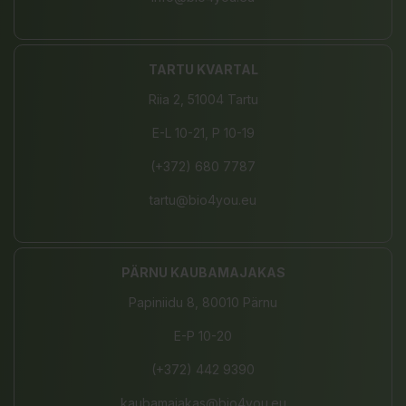
TARTU KVARTAL
Riia 2, 51004 Tartu
E-L 10-21, P 10-19
(+372) 680 7787
tartu@bio4you.eu
PÄRNU KAUBAMAJAKAS
Papiniidu 8, 80010 Pärnu
E-P 10-20
(+372) 442 9390
kaubamajakas@bio4you.eu