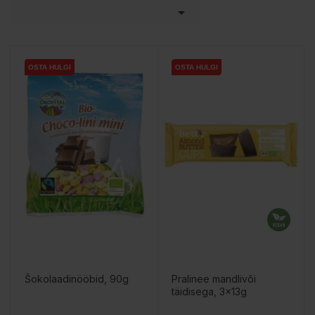

OSTA HULGI
OSTA HULGI
OSTA HULGI
OSTA HULGI
OSTA HULGI
OSTA HULGI
Šokolaadinööbid, 90g
Pralinee mandlivõi
täidisega, 3x13g
Hind
Hind