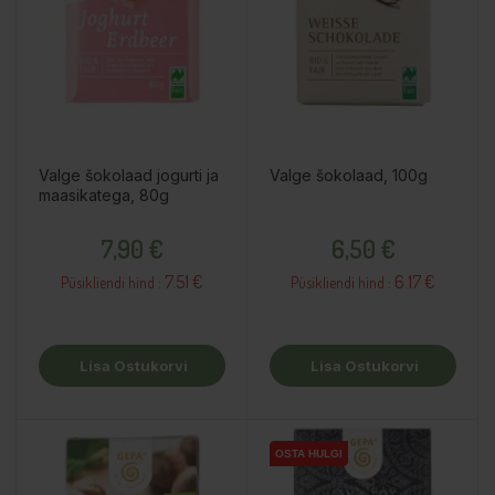
Valge šokolaad jogurti ja
Valge šokolaad, 100g
maasikatega, 80g
Hind
Hind
7,90 €
6,50 €
7.51 €
6.17 €
Püsikliendi hind :
Püsikliendi hind :
Lisa Ostukorvi
Lisa Ostukorvi
OSTA HULGI
OSTA HULGI
OSTA HULGI