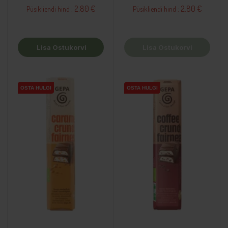
2.80 €
2.80 €
Püsikliendi hind :
Püsikliendi hind :
Lisa Ostukorvi
Lisa Ostukorvi
OSTA HULGI
OSTA HULGI
OSTA HULGI
OSTA HULGI
OSTA HULGI
OSTA HULGI