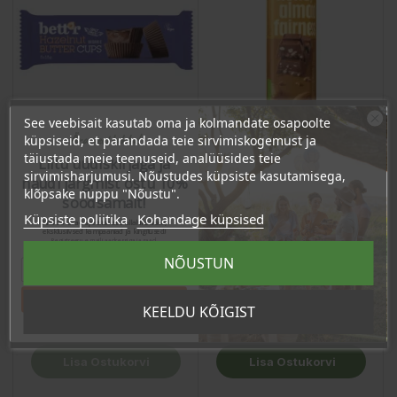
See veebisait kasutab oma ja kolmandate osapoolte
Ära veel lahku!
küpsiseid, et parandada teie sirvimiskogemust ja
täiustada meie teenuseid, analüüsides teie
Liitu uudiskirjaga ja
sirvimisharjumusi. Nõustudes küpsiste kasutamisega,
naudi järgmist ostu 10%
klõpsake nuppu "Nõustu".
soodsamalt!
Piimašokolaad
Pralinee metspähklivõi
Küpsiste poliitika
Kohandage küpsised
meemandlitega, 45g
Sind ootavad spetsiaalsed allahindlused,
täidisega, 3x13g
eksklusiivsed kampaaniad ja kingitused!
Registreeru e-maili aadressiga ja saad
sooduskoodi!
Hind
Hind
NÕUSTUN
2,95 €
3,95 €
2.80 €
Püsikliendi hind :
3.75 €
Tahan sooduskoodi!
Püsikliendi hind :
KEELDU KÕIGIST
Lisa Ostukorvi
Lisa Ostukorvi