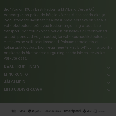
Bio4You on 100% Eesti kaubamärk! Albero Verde OÜ
eesmärgiks on pakkuda kõigile võimalust osa saada öko-ja
loodustoodete imelisest maailmast. Meie eeliseks on väga lai
valik ökotooteid, põnevad kaubamärgid ning e-poe kiire
transport. Bio4You ökopoe valikus on näiteks gluteenivabad
tooted, põnevad vegantooted, lai valik kosmeetikatooteid ja
mitmekesine valik toidulisandeid. Pakume tooteid mis ei
kahjustada loodust, loomi ega meie tervist. Bio4You missiooniks
on rikastada ökotoodete turgu ning harida inimesi tervislike
valikute osas.
KASULIKUD LINGID
keyboard_arrow_down
MINU KONTO
keyboard_arrow_down
JÄLGI MEID
keyboard_arrow_down
LIITU UUDISKIRJAGA
keyboard_arrow_down