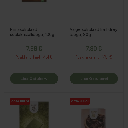
Piimašokolaad
Valge šokolaad Earl Grey
soolakristallidega, 100g
teega, 80g
Hind
Hind
7,90 €
7,90 €
7.51 €
7.51 €
Püsikliendi hind :
Püsikliendi hind :
Lisa Ostukorvi
Lisa Ostukorvi
OSTA HULGI
OSTA HULGI
OSTA HULGI
OSTA HULGI
OSTA HULGI
OSTA HULGI