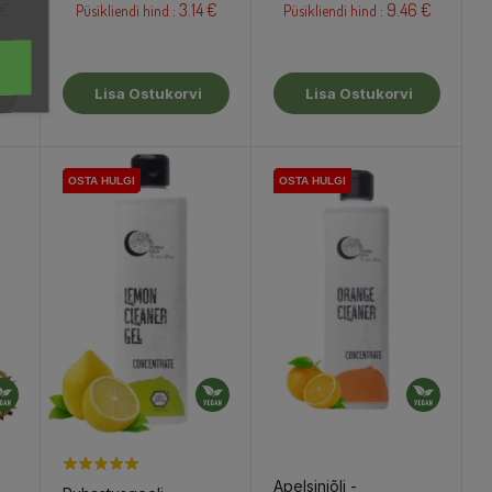
 €
3.14 €
9.46 €
Püsikliendi hind :
Püsikliendi hind :
Lisa Ostukorvi
Lisa Ostukorvi
OSTA HULGI
OSTA HULGI
OSTA HULGI
OSTA HULGI
OSTA HULGI
OSTA HULGI
OSTA HULGI
Apelsiniõli -