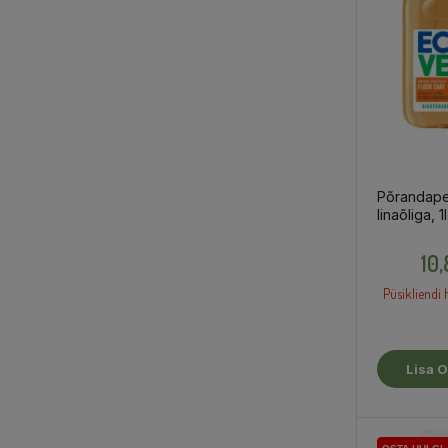
Põrandap
linaõliga, 1l
10
Püsikliendi 
Lisa O