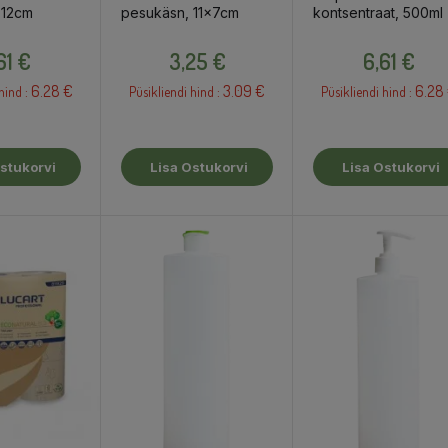
 12cm
pesukäsn, 11x7cm
kontsentraat, 500ml
Hind
Hind
Hind
61 €
3,25 €
6,61 €
6.28 €
3.09 €
6.28
hind :
Püsikliendi hind :
Püsikliendi hind :
stukorvi
Lisa Ostukorvi
Lisa Ostukorvi