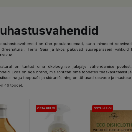
uhastusvahendid
üldpuhastusvahendid on üha populaarsemad, kuna inimesed soovivad
Greenatural, Terra Gaia ja Ekos pakuvad suurepäraseid valikuid l
alikud.
atural on tuntud oma ökoloogilise jalajälje vähendamise poolest,
deid. Ekos on aga bränd, mis rõhutab oma toodetes taaskasutamist j
ostisosi nagu teepuuõli ja sidruniõli ning on tõhusad rasvade ja mustus
n 46 toodet.
OSTA HULGI
OSTA HULGI
OSTA HULGI
OSTA HULGI
OSTA HULGI
OSTA HULGI
OSTA HULGI