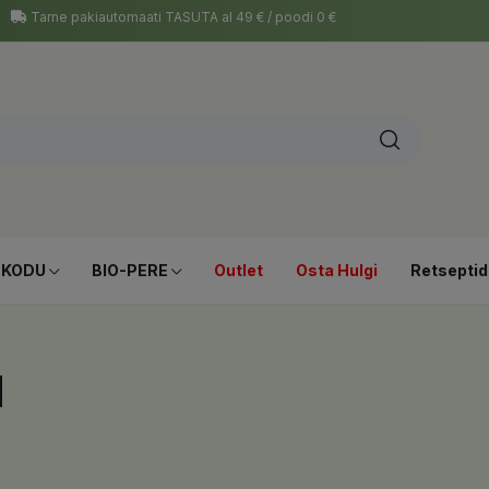
Tarne pakiautomaati TASUTA al 49 € / poodi 0 €
-KODU
BIO-PERE
Outlet
Osta Hulgi
Retseptid
d