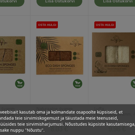
stukorvi
Lisa Ostukorvi
Lisa Ostukorvi
OSTA HULGI
OSTA HULGI
OSTA HULGI
OSTA HULGI
OSTA HULGI
OSTA HULGI
OSTA HULGI
OSTA HULGI
e švamm
Naturaalne švamm
Luffa
veebisait kasutab oma ja kolmandate osapoolte küpsiseid, et
ist, 12tk
kookoskiust, 6tk
nõudepesušvamm, 4
ndada teie sirvimiskogemust ja täiustada meie teenuseid,
üüsides teie sirvimisharjumusi. Nõustudes küpsiste kasutamisega
Hind
Hind
Hind
,20 €
8,03 €
9,96 €
psake nuppu "Nõustu".