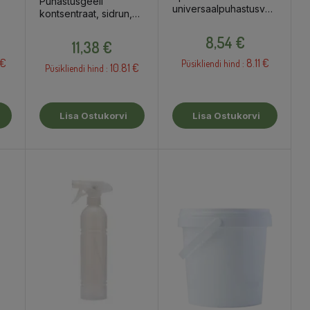
Puhastusgeeli
universaalpuhastusvahendi
kontsentraat, sidrun,
kontsentraat, 500ml
500ml
Hind
Hind
8,54 €
11,38 €
 €
8.11 €
Püsikliendi hind :
10.81 €
Püsikliendi hind :
Lisa Ostukorvi
Lisa Ostukorvi