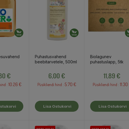
esuvahend
Puhastusvahend
Biolagunev
beebitarvetele, 500ml
puhastuslapp, 5tk
Hind
Hind
Hind
,80 €
6,00 €
11,89 €
10.26 €
5.70 €
11.30
hind :
Püsikliendi hind :
Püsikliendi hind :
stukorvi
Lisa Ostukorvi
Lisa Ostukorvi