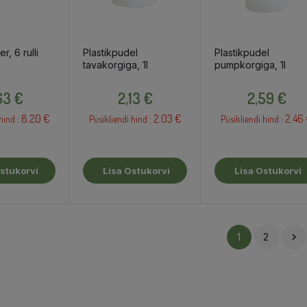
r, 6 rulli
Plastikpudel
Plastikpudel
tavakorgiga, 1l
pumpkorgiga, 1l
Hind
Hind
Hind
63 €
2,13 €
2,59 €
8.20 €
2.03 €
2.46
hind :
Püsikliendi hind :
Püsikliendi hind :
stukorvi
Lisa Ostukorvi
Lisa Ostukorvi
1
2
