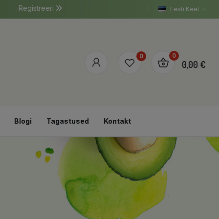
Registreeri
Eesti Keel
0
0
0,00 €
Blogi
Tagastused
Kontakt