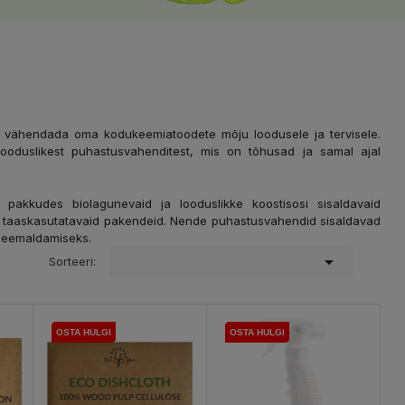
 vähendada oma kodukeemiatoodete mõju loodusele ja tervisele.
ooduslikest puhastusvahenditest, mis on tõhusad ja samal ajal
 pakkudes biolagunevaid ja looduslikke koostisosi sisaldavaid
a taaskasutatavaid pakendeid. Nende puhastusvahendid sisaldavad
e eemaldamiseks.

Sorteeri:
OSTA HULGI
OSTA HULGI
OSTA HULGI
OSTA HULGI
OSTA HULGI
OSTA HULGI