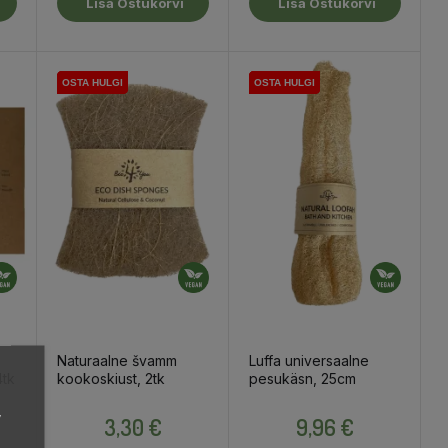
Lisa Ostukorvi
Lisa Ostukorvi
OSTA HULGI
OSTA HULGI
OSTA HULGI
OSTA HULGI
OSTA HULGI
OSTA HULGI
OSTA HULGI
OSTA HULGI
OSTA HULGI
Naturaalne švamm
Luffa universaalne
tk
kookoskiust, 2tk
pesukäsn, 25cm
,
Hind
Hind
3,30 €
9,96 €