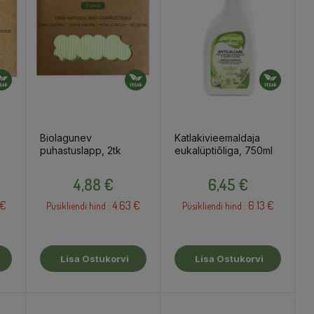
Biolagunev
Katlakivieemaldaja
puhastuslapp, 2tk
eukalüptiõliga, 750ml
Hind
Hind
4,88 €
6,45 €
 €
4.63 €
6.13 €
Püsikliendi hind :
Püsikliendi hind :
Lisa Ostukorvi
Lisa Ostukorvi