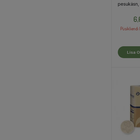
pesukäsn,
6,
Püsikliendi 
Lisa O