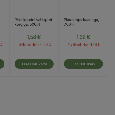
Plastikpudel vahtsprei
Plastiktops kaanega,
korgiga, 500ml
700ml
Hind
Hind
1,58 €
1,32 €
 €
1.50 €
1.26 €
Püsikliendi hind :
Püsikliendi hind :
Lisa Ostukorvi
Lisa Ostukorvi