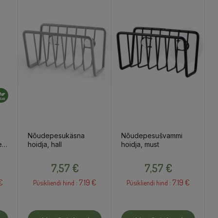
Nõudepesukäsna
Nõudepesušvammi
e,
hoidja, hall
hoidja, must
Hind
Hind
7,57 €
7,57 €
€
7.19 €
7.19 €
Püsikliendi hind :
Püsikliendi hind :