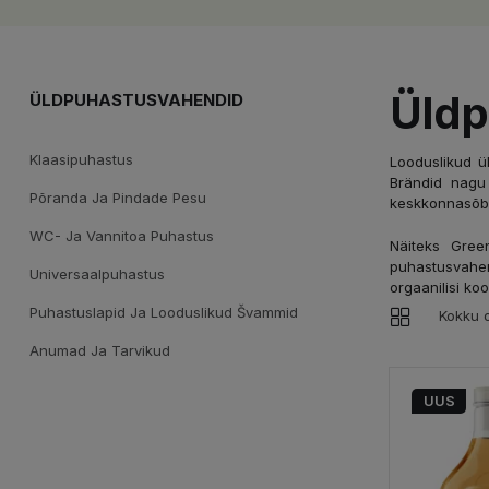
Üldp
ÜLDPUHASTUSVAHENDID
Klaasipuhastus
Looduslikud 
Brändid nagu 
Põranda Ja Pindade Pesu
keskkonnasõbr
WC- Ja Vannitoa Puhastus
Näiteks Green
puhastusvahen
Universaalpuhastus
orgaanilisi ko
Puhastuslapid Ja Looduslikud Švammid
Kokku o
Anumad Ja Tarvikud
UUS