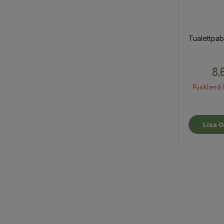
Tualettpabe
8,
Püsikliendi 
Lisa O