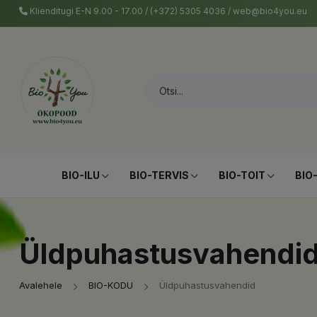
Klienditugi E-N 9.00 - 17.00 / (+372) 5305 4036 / web@bio4you.eu
BIO-ILU
BIO-TERVIS
BIO-TOIT
BIO
Üldpuhastusvahendi
Avalehele
BIO-KODU
Üldpuhastusvahendid