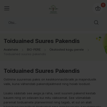
0
Toiduained Suures Pakendis
Avalehele
BIO-PERE
Ökotooted kogu perele
Toiduained suures pakendis
Toiduained Suures Pakendis
Ostmine suuremas pakis on keskkonnasõbralik ja majanduslik
valik, kuna vähendab pakendijäätmeid ning hoiab loodust.
Lisaks säästab see aega ja raha, sest suurem pakend kestab
kauem ning on odavam kui mitu väiksemat. See võimaldab
paremat toiduainete planeerimist ning tagab, et sul on alati
käepärast tervislikud ökotooted oma igapäevaseks kasutamiseks.