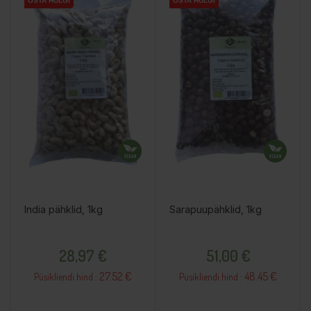
OSTA HULGI
OSTA HULGI
OSTA HULGI
OSTA HULGI
OSTA HULGI
OSTA HULGI
India pähklid, 1kg
Sarapuupähklid, 1kg
Hind
Hind
28,97 €
51,00 €
27.52 €
48.45 €
Püsikliendi hind :
Püsikliendi hind :