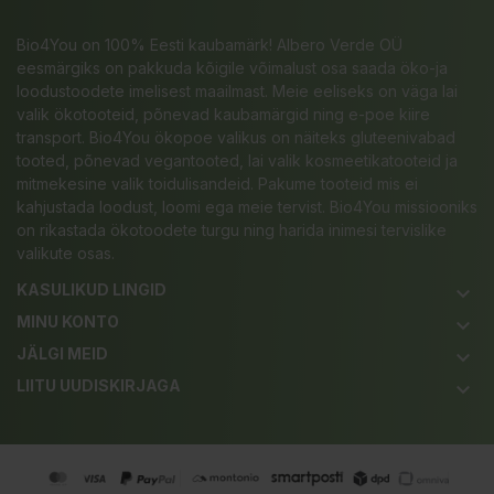
Bio4You on 100% Eesti kaubamärk! Albero Verde OÜ
eesmärgiks on pakkuda kõigile võimalust osa saada öko-ja
loodustoodete imelisest maailmast. Meie eeliseks on väga lai
valik ökotooteid, põnevad kaubamärgid ning e-poe kiire
transport. Bio4You ökopoe valikus on näiteks gluteenivabad
tooted, põnevad vegantooted, lai valik kosmeetikatooteid ja
mitmekesine valik toidulisandeid. Pakume tooteid mis ei
kahjustada loodust, loomi ega meie tervist. Bio4You missiooniks
on rikastada ökotoodete turgu ning harida inimesi tervislike
valikute osas.
KASULIKUD LINGID
keyboard_arrow_down
MINU KONTO
keyboard_arrow_down
JÄLGI MEID
keyboard_arrow_down
LIITU UUDISKIRJAGA
keyboard_arrow_down