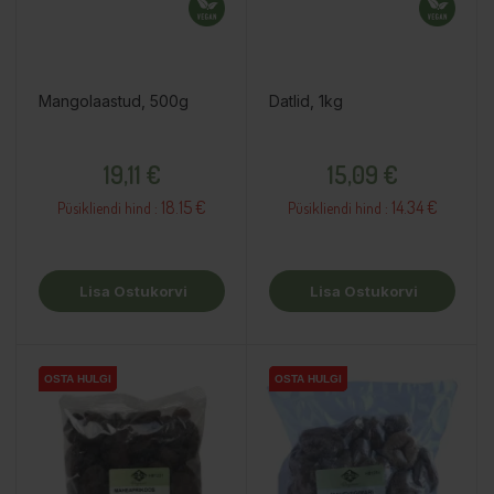
Mangolaastud, 500g
Datlid, 1kg
Hind
Hind
19,11 €
15,09 €
18.15 €
14.34 €
Püsikliendi hind :
Püsikliendi hind :
Lisa Ostukorvi
Lisa Ostukorvi
OSTA HULGI
OSTA HULGI
OSTA HULGI
OSTA HULGI
OSTA HULGI
OSTA HULGI