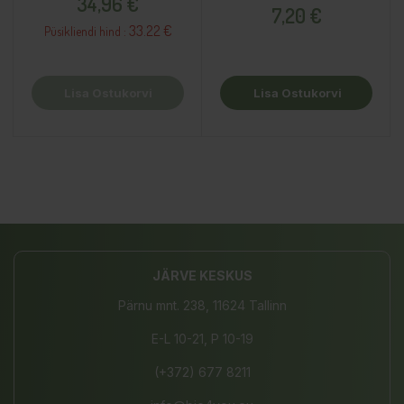
34,96 €
7,20 €
33.22 €
Püsikliendi hind :
Lisa Ostukorvi
Lisa Ostukorvi
JÄRVE KESKUS
Pärnu mnt. 238, 11624 Tallinn
E-L 10-21, P 10-19
(+372) 677 8211