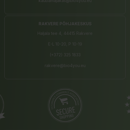
kaubamajakas@bio4you.eu
RAKVERE PÕHJAKESKUS
Haljala tee 4, 44415 Rakvere
E-L 10-20, P 10-19
(+372) 325 1833
rakvere@bio4you.eu