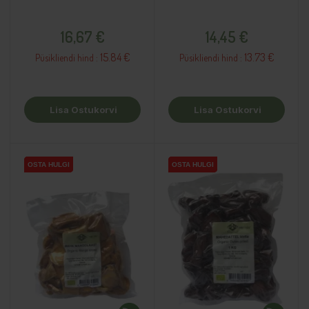
Hind
Hind
16,67 €
14,45 €
15.84 €
13.73 €
Püsikliendi hind :
Püsikliendi hind :
Lisa Ostukorvi
Lisa Ostukorvi
OSTA HULGI
OSTA HULGI
OSTA HULGI
OSTA HULGI
OSTA HULGI
OSTA HULGI