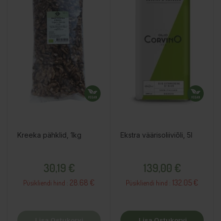
Kreeka pähklid, 1kg
Ekstra väärisoliiviõli, 5l
Hind
Hind
30,19 €
139,00 €
28.68 €
132.05 €
Püsikliendi hind :
Püsikliendi hind :
Lisa Ostukorvi
Lisa Ostukorvi