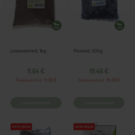
Linaseemned, 1kg
Ploomid, 500g
Hind
Hind
11,64 €
19,46 €
11.06 €
18.49 €
Püsikliendi hind :
Püsikliendi hind :
Lisa Ostukorvi
Lisa Ostukorvi
OSTA HULGI
OSTA HULGI
OSTA HULGI
OSTA HULGI
OSTA HULGI
OSTA HULGI