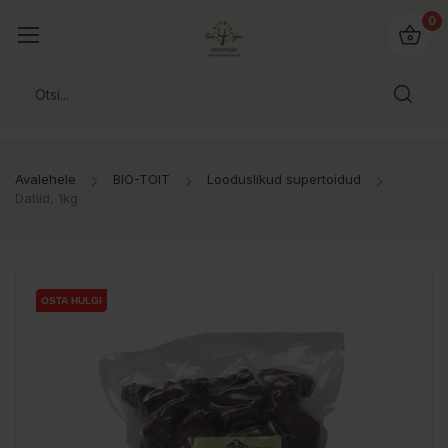
0
Avalehele
BIO-TOIT
Looduslikud supertoidud
Datlid, 1kg
OSTA HULGI
OSTA HULGI
OSTA HULGI