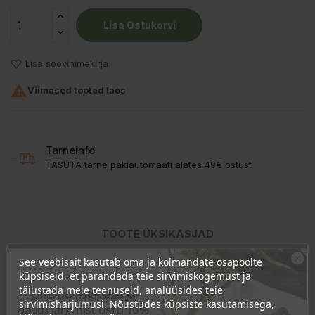
Lisa Ostukorvi
Lisa soovinimekirja

Viimased tooted laos
Tarneinfo
TASUTA tarne pakiautomaati alates 49€ ostust
TOOTE ÜKSIKASJAD
See veebisait kasutab oma ja kolmandate osapoolte
KLIENDI KOMMENTAARID
Ära veel lahku!
küpsiseid, et parandada teie sirvimiskogemust ja
täiustada meie teenuseid, analüüsides teie
Liitu uudiskirjaga ja
sirvimisharjumusi. Nõustudes küpsiste kasutamisega,
naudi järgmist ostu 10%