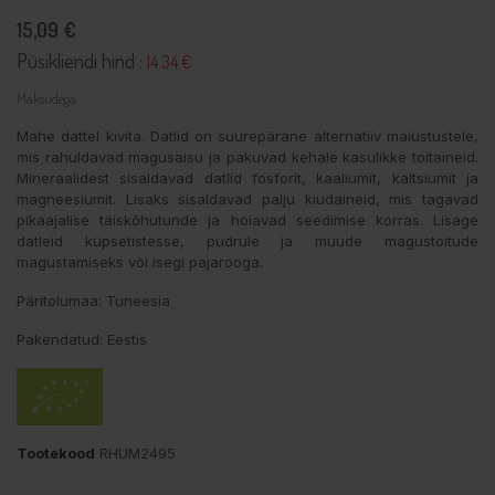
15,09 €
Püsikliendi hind :
14.34 €
Maksudega
Mahe dattel kivita. Datlid on suurepärane alternatiiv maiustustele,
mis rahuldavad magusaisu ja pakuvad kehale kasulikke toitaineid.
Mineraalidest sisaldavad datlid fosforit, kaaliumit, kaltsiumit ja
magneesiumit. Lisaks sisaldavad palju kiudaineid, mis tagavad
pikaajalise täiskõhutunde ja hoiavad seedimise korras. Lisage
datleid küpsetistesse, pudrule ja muude magustoitude
magustamiseks või isegi pajarooga.
Päritolumaa: Tuneesia
Pakendatud: Eestis
Tootekood
RHUM2495