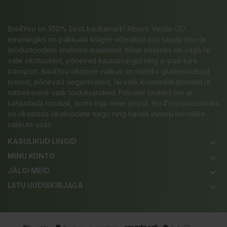
Bio4You on 100% Eesti kaubamärk! Albero Verde OÜ
eesmärgiks on pakkuda kõigile võimalust osa saada öko-ja
loodustoodete imelisest maailmast. Meie eeliseks on väga lai
valik ökotooteid, põnevad kaubamärgid ning e-poe kiire
transport. Bio4You ökopoe valikus on näiteks gluteenivabad
tooted, põnevad vegantooted, lai valik kosmeetikatooteid ja
mitmekesine valik toidulisandeid. Pakume tooteid mis ei
kahjustada loodust, loomi ega meie tervist. Bio4You missiooniks
on rikastada ökotoodete turgu ning harida inimesi tervislike
valikute osas.
KASULIKUD LINGID
keyboard_arrow_down
MINU KONTO
keyboard_arrow_down
JÄLGI MEID
keyboard_arrow_down
LIITU UUDISKIRJAGA
keyboard_arrow_down