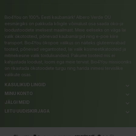
Bio4You on 100% Eesti kaubamärk! Albero Verde OÜ
eesmärgiks on pakkuda kõigile võimalust osa saada öko-ja
loodustoodete imelisest maailmast. Meie eeliseks on väga lai
valik ökotooteid, põnevad kaubamärgid ning e-poe kiire
transport. Bio4You ökopoe valikus on näiteks gluteenivabad
tooted, põnevad vegantooted, lai valik kosmeetikatooteid ja
mitmekesine valik toidulisandeid. Pakume tooteid mis ei
kahjustada loodust, loomi ega meie tervist. Bio4You missiooniks
on rikastada ökotoodete turgu ning harida inimesi tervislike
valikute osas.
KASULIKUD LINGID
keyboard_arrow_down
MINU KONTO
keyboard_arrow_down
JÄLGI MEID
keyboard_arrow_down
LIITU UUDISKIRJAGA
keyboard_arrow_down