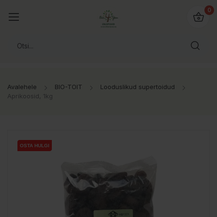
0
Avalehele
BIO-TOIT
Looduslikud supertoidud
Aprikoosid, 1kg
OSTA HULGI
OSTA HULGI
OSTA HULGI