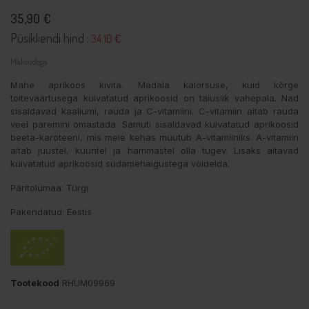
35,90 €
Püsikliendi hind :
34.10 €
Maksudega
Mahe aprikoos kivita. Madala kalorsuse, kuid kõrge
toiteväärtusega kuivatatud aprikoosid on täiuslik vahepala. Nad
sisaldavad kaaliumi, rauda ja C-vitamiini. C-vitamiin aitab rauda
veel paremini omastada. Samuti sisaldavad kuivatatud aprikoosid
beeta-karoteeni, mis meie kehas muutub A-vitamiiniks. A-vitamiin
aitab juustel, küüntel ja hammastel olla tugev. Lisaks aitavad
kuivatatud aprikoosid südamehaigustega võidelda.
Päritolumaa: Türgi
Pakendatud: Eestis
Tootekood
RHUM09969