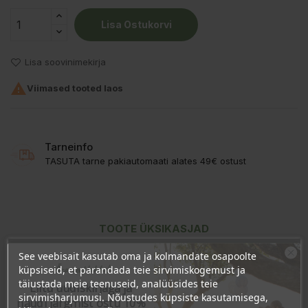
Lisa Ostukorvi
Lisa soovinimekirja

Viimased tooted laos
Tarneinfo
TASUTA tarne pakiautomaati alates 49€ ostust
TOOTE ÜKSIKASJAD
See veebisait kasutab oma ja kolmandate osapoolte
KLIENDI KOMMENTAARID
Ära veel lahku!
küpsiseid, et parandada teie sirvimiskogemust ja
täiustada meie teenuseid, analüüsides teie
Liitu uudiskirjaga ja
sirvimisharjumusi. Nõustudes küpsiste kasutamisega,
naudi järgmist ostu 10%