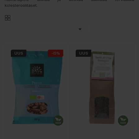
kolesteroolitaset.

UUS
−15%
UUS