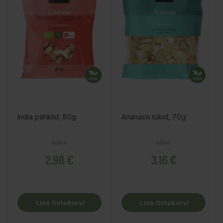
India pähklid, 80g
Ananassi tükid, 70g
Tavahind
Hind
Tavahind
Hind
3,50 €
3,95 €
2,98 €
3,16 €
Lisa Ostukorvi
Lisa Ostukorvi