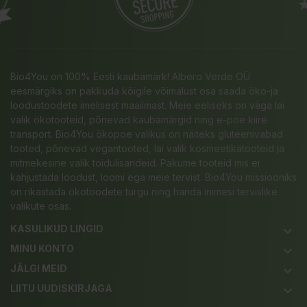
Bio4You on 100% Eesti kaubamärk! Albero Verde OÜ
eesmärgiks on pakkuda kõigile võimalust osa saada öko-ja
loodustoodete imelisest maailmast. Meie eeliseks on väga lai
valik ökotooteid, põnevad kaubamärgid ning e-poe kiire
transport. Bio4You ökopoe valikus on näiteks gluteenivabad
tooted, põnevad vegantooted, lai valik kosmeetikatooteid ja
mitmekesine valik toidulisandeid. Pakume tooteid mis ei
kahjustada loodust, loomi ega meie tervist. Bio4You missiooniks
on rikastada ökotoodete turgu ning harida inimesi tervislike
valikute osas.
KASULIKUD LINGID
keyboard_arrow_down
MINU KONTO
keyboard_arrow_down
JÄLGI MEID
keyboard_arrow_down
LIITU UUDISKIRJAGA
keyboard_arrow_down