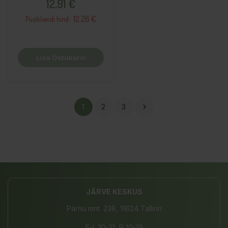
12,91 €
12.26 €
Püsikliendi hind :
Lisa Ostukorvi
1
2
3

JÄRVE KESKUS
Pärnu mnt. 238, 11624 Tallinn
E-L 10-21, P 10-19