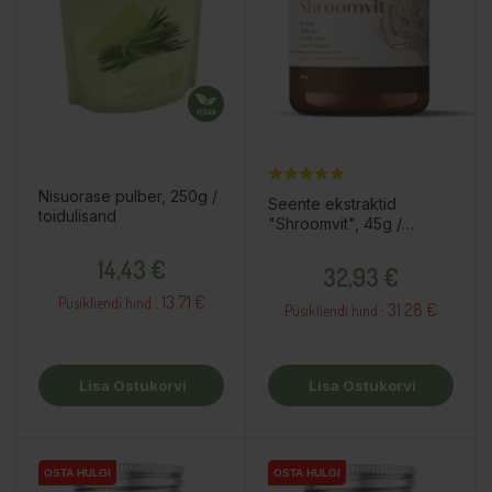
Nisuorase pulber, 250g /
Seente ekstraktid
toidulisand
"Shroomvit", 45g /
toidulisand
Hind
Hind
14,43 €
32,93 €
13.71 €
Püsikliendi hind :
31.28 €
Püsikliendi hind :
Lisa Ostukorvi
Lisa Ostukorvi
OSTA HULGI
OSTA HULGI
OSTA HULGI
OSTA HULGI