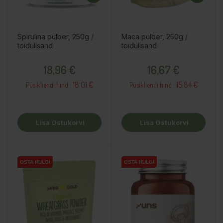
Spirulina pulber, 250g /
Maca pulber, 250g /
toidulisand
toidulisand
Hind
Hind
18,96 €
16,67 €
18.01 €
15.84 €
Püsikliendi hind :
Püsikliendi hind :
Lisa Ostukorvi
Lisa Ostukorvi
OSTA HULGI
OSTA HULGI
OSTA HULGI
OSTA HULGI