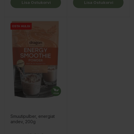
Lisa Ostukorvi
Lisa Ostukorvi
OSTA HULGI
OSTA HULGI
Smuutipulber, energiat
andev, 200g
Hind