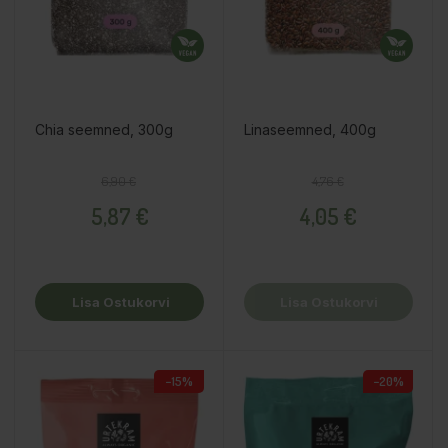
Chia seemned, 300g
Linaseemned, 400g
Tavahind
Hind
Tavahind
Hind
6,90 €
4,76 €
5,87 €
4,05 €
Lisa Ostukorvi
Lisa Ostukorvi
−15%
−20%