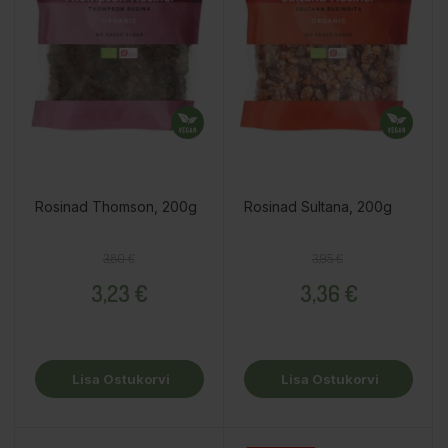
Rosinad Thomson, 200g
Rosinad Sultana, 200g
Tavahind
Hind
Tavahind
Hind
3,80 €
3,95 €
3,23 €
3,36 €
Lisa Ostukorvi
Lisa Ostukorvi