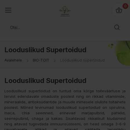
0
Looduslikud Supertoidud
Avalehele
BIO-TOIT
Looduslikud supertoidud
Looduslikud Supertoidud
Looduslikud supertoidud on tuntud oma kõrge toiteväärtuse ja
tervist edendavate omaduste poolest ning on rikkad vitamiinide,
mineraalide, antioksüdantide ja muude inimesele oluliste toitainete
poolest. Mõned levinumad looduslikud supertoidud on spirulina,
maca, chia seemned, erinevad marjapulbrid, pähklid,
seenepulbrid, chaga ja kakao. Sisaldavad rikkalikult kiudaineid
ning aitavad tugevdada immuunsüsteemi, on head omaga 3-6-9
rasvahapete allikad ja aitavad säilitada tervislikku