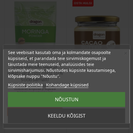
OSTA HULGI
OSTA HULGI
See veebisait kasutab oma ja kolmandate osapoolte
Ära veel lahku!
küpsiseid, et parandada teie sirvimiskogemust ja
täiustada meie teenuseid, analüüsides teie
Liitu uudiskirjaga ja
sirvimisharjumusi. Nõustudes küpsiste kasutamisega,
naudi järgmist ostu 10%
klõpsake nuppu "Nõustu".
soodsamalt!
Küpsiste poliitika
Kohandage küpsised
Sind ootavad spetsiaalsed allahindlused,
eksklusiivsed kampaaniad ja kingitused!
Moringa pulber, 200g
Kakaovõi, 100ml
Registreeru e-maili aadressiga ja saad
sooduskoodi!
NÕUSTUN
Hind
Hind
12,80 €
11,90 €
Tahan sooduskoodi!
KEELDU KÕIGIST
12.16 €
11.31 €
Püsikliendi hind :
Püsikliendi hind :