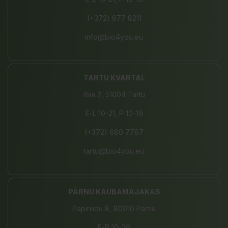
(+372) 677 8211
info@bio4you.eu
TARTU KVARTAL
Riia 2, 51004 Tartu
E-L 10-21, P 10-19
(+372) 680 7787
tartu@bio4you.eu
PÄRNU KAUBAMAJAKAS
Papiniidu 8, 80010 Pärnu
E-P 10-20