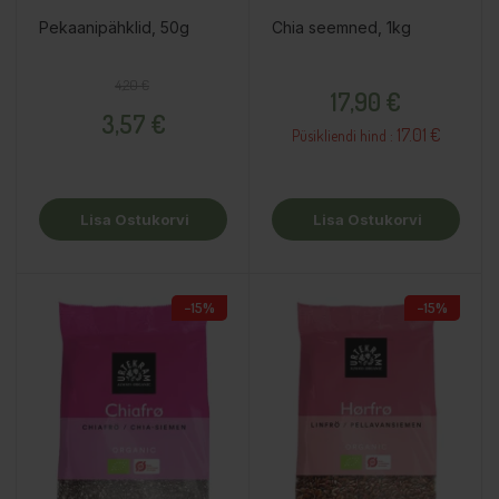
Pekaanipähklid, 50g
Chia seemned, 1kg
Tavahind
Hind
Hind
4,20 €
17,90 €
3,57 €
17.01 €
Püsikliendi hind :
Lisa Ostukorvi
Lisa Ostukorvi
−15%
−15%