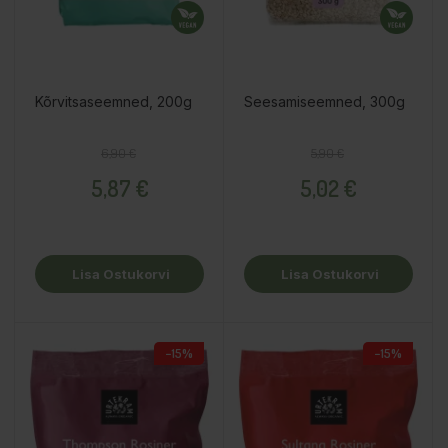
Kõrvitsaseemned, 200g
Seesamiseemned, 300g
Tavahind
Hind
Tavahind
Hind
6,90 €
5,90 €
5,87 €
5,02 €
Lisa Ostukorvi
Lisa Ostukorvi
−15%
−15%