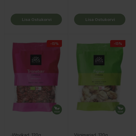
Lisa Ostukorvi
Lisa Ostukorvi
−15%
−15%
Jõhvikad, 120g
Viigimarjad, 120g