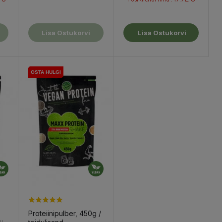
Lisa Ostukorvi
Lisa Ostukorvi
OSTA HULGI
OSTA HULGI
Proteiinipulber, 450g /