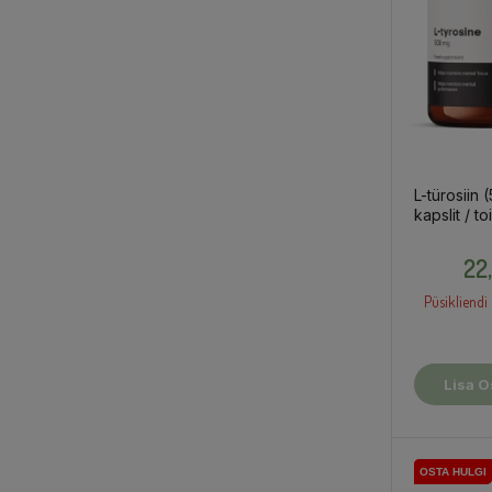
L-türosiin
kapslit / t
22
Püsikliendi 
Lisa O
OSTA HULGI
OSTA HULGI