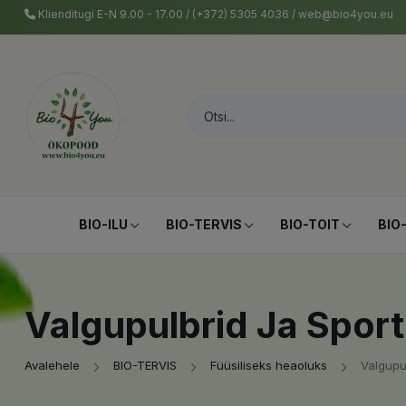
Klienditugi E-N 9.00 - 17.00 / (+372) 5305 4036 / web@bio4you.eu
BIO-ILU
BIO-TERVIS
BIO-TOIT
BIO
Valgupulbrid Ja Sport
Avalehele
BIO-TERVIS
Füüsiliseks heaoluks
Valgupul