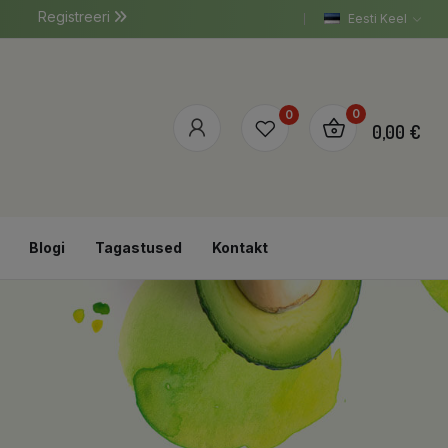
Registreeri
Eesti Keel
0
0
0,00 €
Blogi
Tagastused
Kontakt