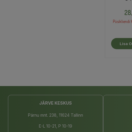
toidulisand
28
Püsikliendi 
Lisa O
JÄRVE KESKUS
Pärnu mnt. 238, 11624 Tallinn
E-L 10-21, P 10-19