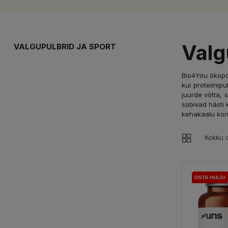
Valg
VALGUPULBRID JA SPORT
Bio4You ökopoe
kui
proteiinipu
juurde võtta, 
sobivad hästi 
kehakaalu kont
Kokku o
OSTA HULGI
OSTA HULGI