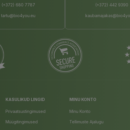
(+372) 680 7787
(+372) 442 9390
tartu@bio4you.eu
kaubamajakas@bio4yo
KASULIKUD LINGID
MINU KONTO
Privaatsustingimused
Minu Konto
Müügitingimused
Tellimuste Ajalugu