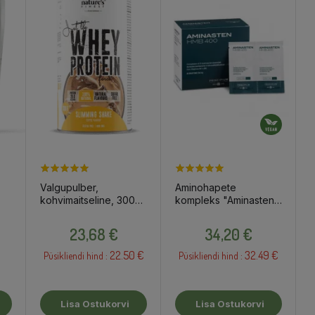
Valgupulber,
Aminohapete
kohvimaitseline, 300g
kompleks "Aminasten
/ toidulisand
HMB 400", 30x6g /
Hind
Hind
toidulisand
23,68 €
34,20 €
22.50 €
32.49 €
Püsikliendi hind :
Püsikliendi hind :
Lisa Ostukorvi
Lisa Ostukorvi