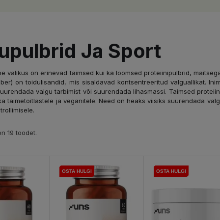
upulbrid Ja Sport
 valikus on erinevad taimsed kui ka loomsed proteiinipulbrid, maitseg
lber
) on toidulisandid, mis sisaldavad kontsentreeritud valguallikat. I
suurendada valgu tarbimist või suurendada lihasmassi. Taimsed proteiin
ka taimetoitlastele ja veganitele. Need on heaks viisiks suurendada val
rollimisele.
n 19 toodet.
OSTA HULGI
OSTA HULGI
OSTA HULGI
OSTA HULGI