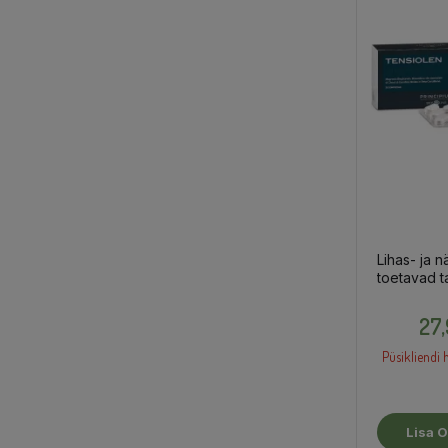
Lihas- ja n
toetavad t
„Tensiolen“
toidulisand
27
Püsikliendi h
Lisa O