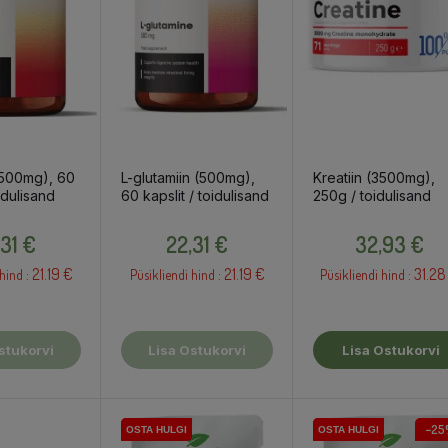
 (500mg), 60
L-glutamiin (500mg),
Kreatiin (3500mg),
oidulisand
60 kapslit / toidulisand
250g / toidulisand
Hind
Hind
Hind
,31 €
22,31 €
32,93 €
21.19 €
21.19 €
31.28
hind :
Püsikliendi hind :
Püsikliendi hind :
stukorvi
Lisa Ostukorvi
Lisa Ostukorvi
−25
OSTA HULGI
OSTA HULGI
OSTA HULGI
OSTA HULGI