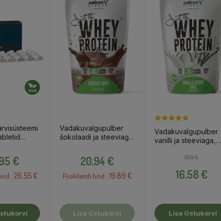
ärvisüsteemi
Vadakuvalgupulber
Vadakuvalgupulber
abletid
šokolaadi ja steeviaga,
vanilli ja steeviaga,
, 30tk /
450g / toidulisand
450g / toidulisand
Hind
Hind
Tavahind
Hind
22,11 €
,95 €
20,94 €
16,58 €
26.55 €
19.89 €
ind :
Püsikliendi hind :
stukorvi
Lisa Ostukorvi
Lisa Ostukorvi