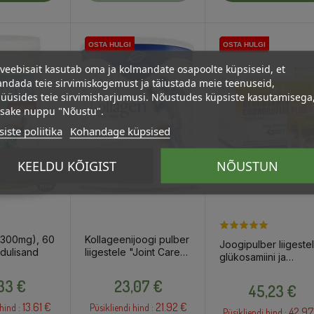
OSTA HULGI
OSTA HULGI
OSTA HULGI
OSTA HULGI
OSTA HULGI
OSTA HULGI
veebisait kasutab oma ja kolmandate osapoolte küpsiseid, et
ndada teie sirvimiskogemust ja täiustada meie teenuseid,
üüsides teie sirvimisharjumusi. Nõustudes küpsiste kasutamisega
psake nuppu "Nõustu".
iste poliitika
Kohandage küpsised
KEELDU KÕIGIST
NÕUSTUN
n (300mg), 60
Kollageenijoogi pulber
Joogipulber liigeste
oidulisand
liigestele "Joint Care",
glükosamiini ja
140g / toidulisand
kondroitiiniga, 30x1
Hind
Hind
Hind
,33 €
23,07 €
/ toidulisand
45,23 €
13.61 €
21.92 €
hind :
Püsikliendi hind :
42.97
Püsikliendi hind :