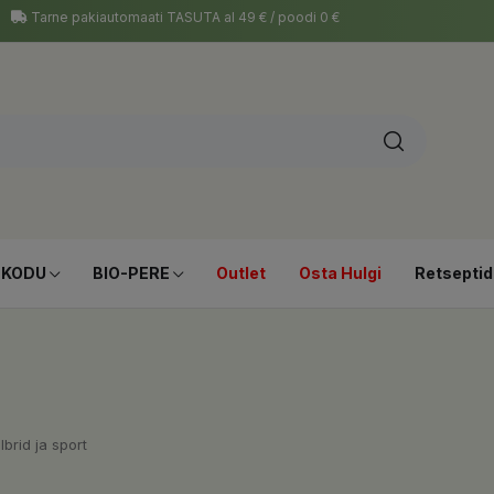
Tarne pakiautomaati TASUTA al 49 € / poodi 0 €
-KODU
BIO-PERE
Outlet
Osta Hulgi
Retseptid
brid ja sport