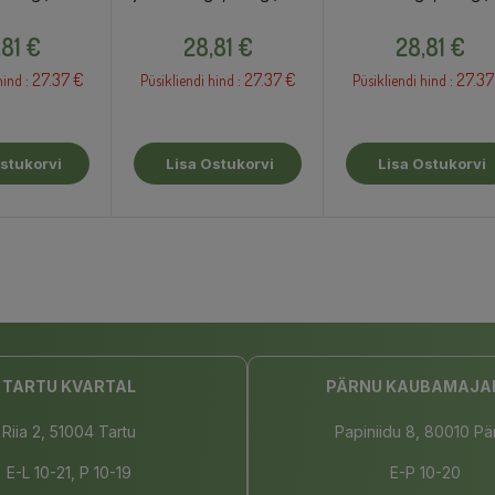
toidulisand
toidulisand
Hind
Hind
Hind
,81 €
28,81 €
28,81 €
27.37 €
27.37 €
27.37
hind :
Püsikliendi hind :
Püsikliendi hind :
stukorvi
Lisa Ostukorvi
Lisa Ostukorvi
TARTU KVARTAL
PÄRNU KAUBAMAJA
Riia 2, 51004 Tartu
Papiniidu 8, 80010 Pä
E-L 10-21, P 10-19
E-P 10-20