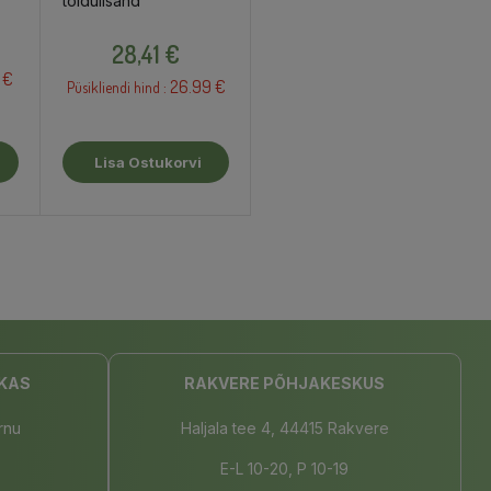
toidulisand
Hind
28,41 €
 €
26.99 €
Püsikliendi hind :
Lisa Ostukorvi
KAS
RAKVERE PÕHJAKESKUS
rnu
Haljala tee 4, 44415 Rakvere
E-L 10-20, P 10-19