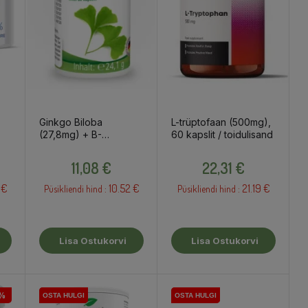
Ginkgo Biloba
L-trüptofaan (500mg),
(27,8mg) + B-
60 kapslit / toidulisand
vitamiinid, 60 kapslit /
Hind
Hind
toidulisand
11,08 €
22,31 €
 €
10.52 €
21.19 €
Püsikliendi hind :
Püsikliendi hind :
Lisa Ostukorvi
Lisa Ostukorvi
%
OSTA HULGI
OSTA HULGI
OSTA HULGI
OSTA HULGI