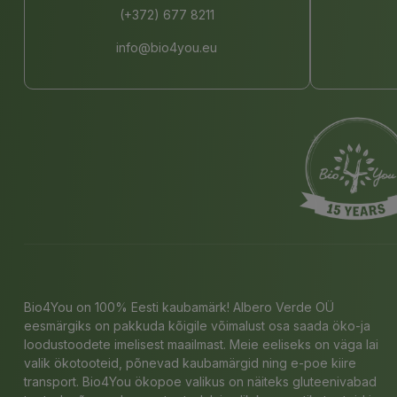
(+372) 677 8211
info@bio4you.eu
Bio4You on 100% Eesti kaubamärk! Albero Verde OÜ
eesmärgiks on pakkuda kõigile võimalust osa saada öko-ja
loodustoodete imelisest maailmast. Meie eeliseks on väga lai
valik ökotooteid, põnevad kaubamärgid ning e-poe kiire
transport. Bio4You ökopoe valikus on näiteks gluteenivabad