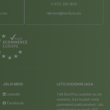
(+372) 325 1833
u.eu
rakvere@bio4you.eu
JÄLGI MEID
LIITU UUDISKIRJAGA
LinkedIn
Telli Bio4You uudiskiri ja ole
esimene, kes kuuleb meie
Facebook
parimatest pakkumistest. Liitu
uudiskirjaga ja naudi -10%