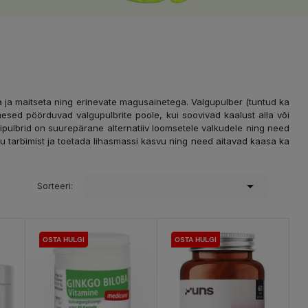
a ja maitseta ning erinevate magusainetega. Valgupulber (tuntud ka
nimesed pöörduvad valgupulbrite poole, kui soovivad kaalust alla või
ipulbrid on suurepärane alternatiiv loomsetele valkudele ning need
gu tarbimist ja toetada lihasmassi kasvu ning need aitavad kaasa ka

Sorteeri:
OSTA HULGI
OSTA HULGI
OSTA HULGI
OSTA HULGI