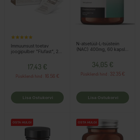
N-atsetüül-L-tsüsteiin
Immuunsust toetav
(NAC) 400mg, 60 kapslit
joogipulber "Flufast", 20
/ toidulisand
kotikest / toidulisand
Hind
Hind
34,05 €
17,43 €
32.35 €
Püsikliendi hind :
16.56 €
Püsikliendi hind :
Lisa Ostukorvi
Lisa Ostukorvi
OSTA HULGI
OSTA HULGI
OSTA HULGI
OSTA HULGI