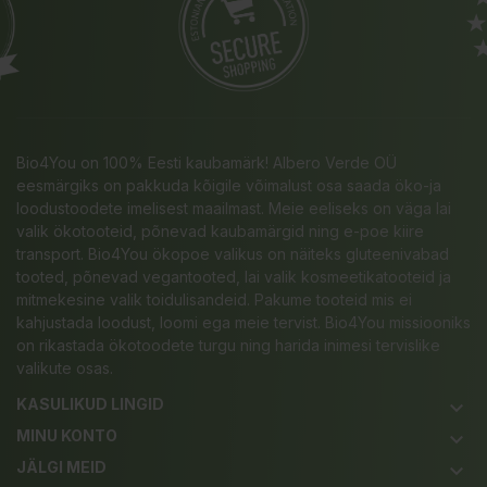
Bio4You on 100% Eesti kaubamärk! Albero Verde OÜ
eesmärgiks on pakkuda kõigile võimalust osa saada öko-ja
loodustoodete imelisest maailmast. Meie eeliseks on väga lai
valik ökotooteid, põnevad kaubamärgid ning e-poe kiire
transport. Bio4You ökopoe valikus on näiteks gluteenivabad
tooted, põnevad vegantooted, lai valik kosmeetikatooteid ja
mitmekesine valik toidulisandeid. Pakume tooteid mis ei
kahjustada loodust, loomi ega meie tervist. Bio4You missiooniks
on rikastada ökotoodete turgu ning harida inimesi tervislike
valikute osas.
KASULIKUD LINGID
keyboard_arrow_down
MINU KONTO
keyboard_arrow_down
JÄLGI MEID
keyboard_arrow_down