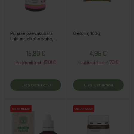
Punase päevakübara
Õietolm, 100g
tinktuur, alkoholivaba,
50ml / toidulisand
Hind
Hind
15,80 €
4,95 €
15.01 €
4.70 €
Püsikliendi hind :
Püsikliendi hind :
Lisa Ostukorvi
Lisa Ostukorvi
OSTA HULGI
OSTA HULGI
OSTA HULGI
OSTA HULGI