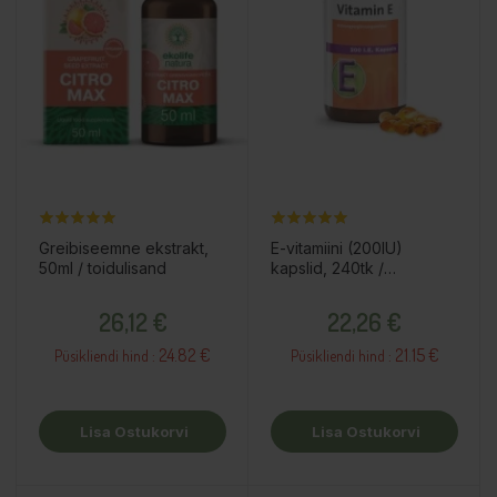
Greibiseemne ekstrakt,
E-vitamiini (200IU)
50ml / toidulisand
kapslid, 240tk /
toidulisand
Hind
Hind
26,12 €
22,26 €
24.82 €
21.15 €
Püsikliendi hind :
Püsikliendi hind :
Lisa Ostukorvi
Lisa Ostukorvi