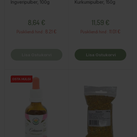
Ingveripulber, 100g
Kurkumipulber, 150g
Hind
Hind
8,64 €
11,59 €
8.21 €
11.01 €
Püsikliendi hind :
Püsikliendi hind :
Lisa Ostukorvi
Lisa Ostukorvi
OSTA HULGI
OSTA HULGI