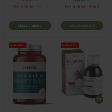
3.33 €
6.55 €
Püsikliendi hind :
Püsikliendi hind :
Lisa Ostukorvi
Lisa Ostukorvi
OSTA HULGI
OSTA HULGI
OSTA HULGI
OSTA HULGI