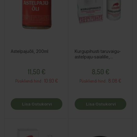
Astelpajuõli, 200ml
Kurgupihusti taruvaigu-
astelpaju-saialille,
etanoolivaba, 30ml
Hind
Hind
11,50 €
8,50 €
10.93 €
8.08 €
Püsikliendi hind :
Püsikliendi hind :
Lisa Ostukorvi
Lisa Ostukorvi