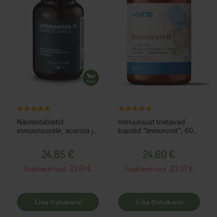
Närimistabletid
Immuunsust toetavad
immuunsusele, acerola ja
kapslid "Immunovit", 60tk
apelsiniga, 60tk /
/ toidulisand
Hind
Hind
toidulisand
24,85 €
24,60 €
23.61 €
23.37 €
Püsikliendi hind :
Püsikliendi hind :
Lisa Ostukorvi
Lisa Ostukorvi