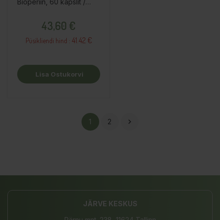
Bioperiin, 60 kapslit /
toidulisand
Hind
43,60 €
41.42 €
Püsikliendi hind :
Lisa Ostukorvi
1
2

JÄRVE KESKUS
Pärnu mnt. 238, 11624 Tallinn