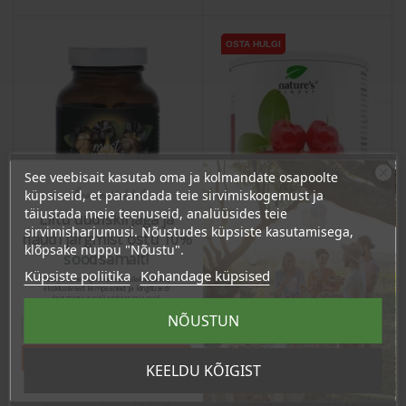
OSTA HULGI
OSTA HULGI
See veebisait kasutab oma ja kolmandate osapoolte
Ära veel lahku!
küpsiseid, et parandada teie sirvimiskogemust ja
täiustada meie teenuseid, analüüsides teie
Liitu uudiskirjaga ja
sirvimisharjumusi. Nõustudes küpsiste kasutamisega,
naudi järgmist ostu 10%
klõpsake nuppu "Nõustu".
soodsamalt!
Küpsiste poliitika
Kohandage küpsised
Sind ootavad spetsiaalsed allahindlused,
eksklusiivsed kampaaniad ja kingitused!
Registreeru e-maili aadressiga ja saad
sooduskoodi!
Musta küüslaugu pulber
Acerola kirsi pulber, 60g
NÕUSTUN
taruvaiguga, 120 kapslit /
toidulisand
Tahan sooduskoodi!
Hind
Hind
KEELDU KÕIGIST
37,60 €
16,77 €
35.72 €
15.93 €
Püsikliendi hind :
Püsikliendi hind :