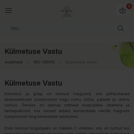
0
Külmetuse Vastu
Avalehele
BIO-TERVIS
Külmetuse vastu
Külmetuse Vastu
Külmetus ja gripp on levinud haigused, mis põhjustavad
ebameeldivaid sümptomeid nagu nohu, köha, palavik ja üldine
nõrkus. Õnneks on olemas mitmeid looduslikke vitamiine ja
taimepulbreid, mis võivad aidata leevendada nende haiguste
sümptomeid ning kiirendada taastumist.
Enim levinud turgutajaks on näiteks C-vitamiin, mis on tuntud kui
immuunsüsteemi tugevdaja ning võib aidata vähendada külmetuse