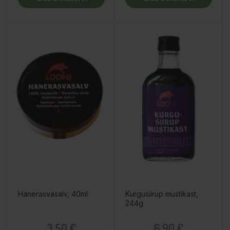
Hanerasvasalv, 40ml
Kurgusiirup mustikast,
244g
Hind
Hind
3,50 €
6,90 €