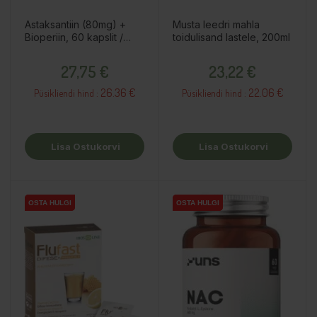
Astaksantiin (80mg) +
Musta leedri mahla
Bioperiin, 60 kapslit /
toidulisand lastele, 200ml
toidulisand
Hind
Hind
27,75 €
23,22 €
26.36 €
22.06 €
Püsikliendi hind :
Püsikliendi hind :
Lisa Ostukorvi
Lisa Ostukorvi
OSTA HULGI
OSTA HULGI
OSTA HULGI
OSTA HULGI