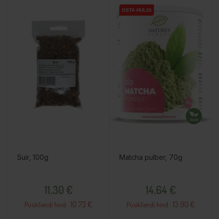
OSTA HULGI
OSTA HULGI
Suir, 100g
Matcha pulber, 70g
Hind
Hind
11,30 €
14,64 €
10.73 €
13.90 €
Püsikliendi hind :
Püsikliendi hind :