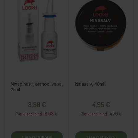
Ninapihusti, etanoolivaba,
Ninasalv, 40ml
25ml
Hind
Hind
8,50 €
4,95 €
8.08 €
4.70 €
Püsikliendi hind :
Püsikliendi hind :
Lisa Ostukorvi
Lisa Ostukorvi