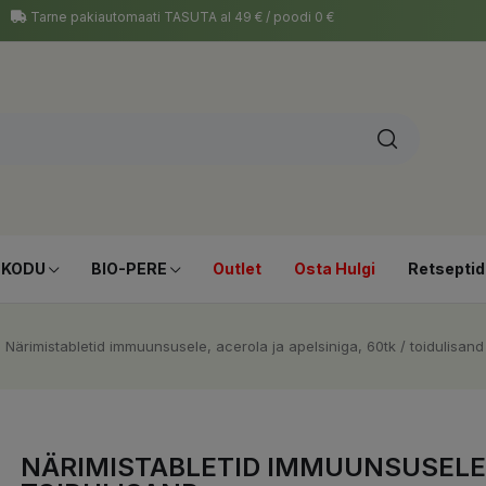
Tarne pakiautomaati TASUTA al 49 € / poodi 0 €
-KODU
BIO-PERE
Outlet
Osta Hulgi
Retseptid
Närimistabletid immuunsusele, acerola ja apelsiniga, 60tk / toidulisand
NÄRIMISTABLETID IMMUUNSUSELE, 