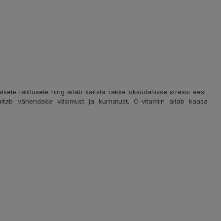
e talitlusele ning aitab kaitsta rakke oksüdatiivse stressi eest.
aitab vähendada väsimust ja kurnatust. C-vitamiin aitab kaasa