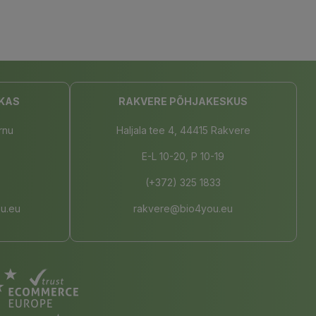
KAS
RAKVERE PÕHJAKESKUS
rnu
Haljala tee 4, 44415 Rakvere
E-L 10-20, P 10-19
(+372) 325 1833
u.eu
rakvere@bio4you.eu