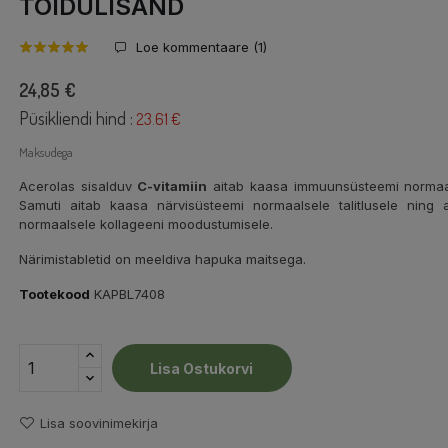
TOIDULISAND
Loe kommentaare (
1
)
24,85 €
Püsikliendi hind :
23.61 €
Maksudega
Acerolas sisalduv
C-vitamiin
aitab kaasa immuunsüsteemi normaalsel
Samuti aitab kaasa närvisüsteemi normaalsele talitlusele ning 
normaalsele kollageeni moodustumisele.
Närimistabletid on meeldiva hapuka maitsega.
Tootekood
KAPBL7408
Lisa Ostukorvi
Lisa soovinimekirja