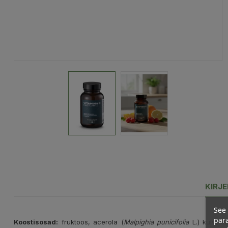
KIRJ
See 
para
Koostisosad:
fruktoos, acerola (
Malpighia punicifolia
L.) kuiveks