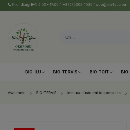
Klienditugi E-N 9.00 - 17.00 / (+372) 5305 4036 / web@bio4you.eu
BIO-ILU
BIO-TERVIS
BIO-TOIT
BIO
Avalehele
BIO-TERVIS
Immuunsüsteemi toetamiseks