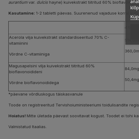
anal
aurantium
var.
dulcis
hayne) kuivekstrakt tiitritud 60% bioflavonoidi
klõ
Kasutamine:
1-2 tabletti päevas. Suurenenud vajaduse korral kuni
Küps
4 tablet
Acerola vilja kuivekstrakt standardiseeritud 70% C-
514,0m
vitamiinini
360,0
Võrdne C-vitamiiniga
Magusapelsini vilja kuivekstrakt tiitritud 60%
84,0m
bioflavonoidideni
50,4m
Võrdne bioflavonoididega
*päevane võrdluskogus täiskasvanule
Toode on registreeritud Tervishoiuministeeriumi toidulisandite regi
Hoiatus!
Mitte ületada päevast soovitavat kogust. Toodet ei tohi 
Valmistatud Itaalias.