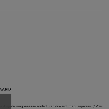
AARID
rasvhapete magneesiumisoolad, ränidioksiid; magusapelsini (
Citrus