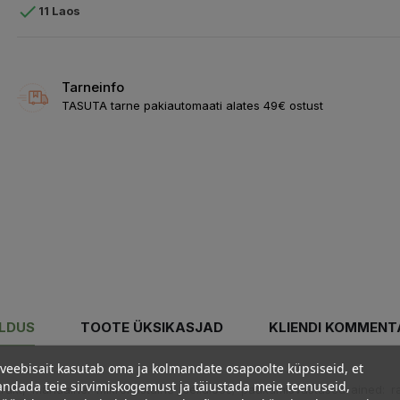

11 Laos
Tarneinfo
TASUTA tarne pakiautomaati alates 49€ ostust
ELDUS
TOOTE ÜKSIKASJAD
KLIENDI KOMMENT
veebisait kasutab oma ja kolmandate osapoolte küpsiseid, et
ndada teie sirvimiskogemust ja täiustada meie teenuseid,
trakt, mahuaine: mikrokristalne tselluloos; paakumisvastased ained: 