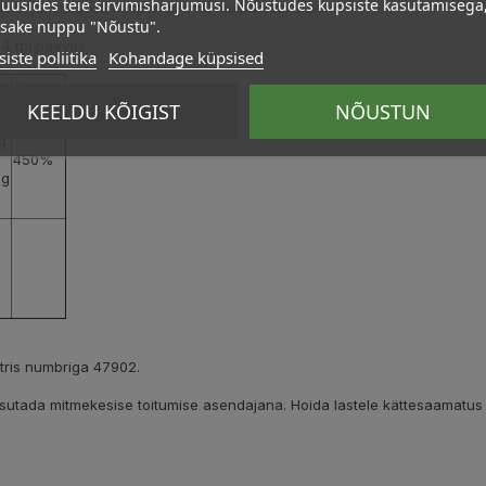
üüsides teie sirvimisharjumusi. Nõustudes küpsiste kasutamisega
deni väljendatud hesperidiinina, musta kirsi aroom.
psake nuppu "Nõustu".
 4 tbl päevas.
iste poliitika
Kohandage küpsised
%
ti
NRV*
KEELDU KÕIGIST
NÕUSTUN
g
450%
mg
g
g
stris numbriga 47902.
kasutada mitmekesise toitumise asendajana. Hoida lastele kättesaamatus