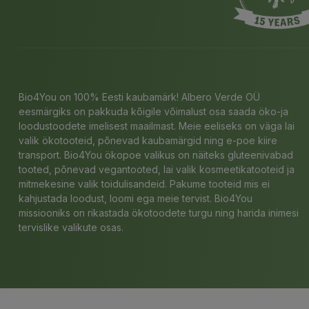
Bio4You on 100% Eesti kaubamärk! Albero Verde OÜ
eesmärgiks on pakkuda kõigile võimalust osa saada öko-ja
loodustoodete imelisest maailmast. Meie eeliseks on väga lai
valik ökotooteid, põnevad kaubamärgid ning e-poe kiire
transport. Bio4You ökopoe valikus on näiteks gluteenivabad
tooted, põnevad vegantooted, lai valik kosmeetikatooteid ja
mitmekesine valik toidulisandeid. Pakume tooteid mis ei
kahjustada loodust, loomi ega meie tervist. Bio4You
missiooniks on rikastada ökotoodete turgu ning harida inimesi
tervislike valikute osas.