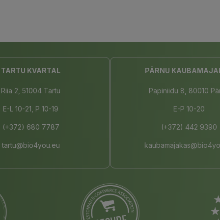
TARTU KVARTAL
PÄRNU KAUBAMAJA
Riia 2, 51004 Tartu
Papiniidu 8, 80010 Pä
E-L 10-21, P 10-19
E-P 10-20
(+372) 680 7787
(+372) 442 9390
tartu@bio4you.eu
kaubamajakas@bio4yo