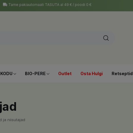
Tarne pakiautomaati TASUTA al 49 € / poodi 0 €
-KODU
BIO-PERE
Outlet
Osta Hulgi
Retseptid
jad
 ja niisutajad