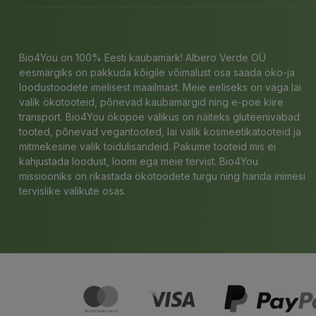
Bio4You on 100% Eesti kaubamärk! Albero Verde OÜ
eesmärgiks on pakkuda kõigile võimalust osa saada öko-ja
loodustoodete imelisest maailmast. Meie eeliseks on väga lai
valik ökotooteid, põnevad kaubamärgid ning e-poe kiire
transport. Bio4You ökopoe valikus on näiteks gluteenivabad
tooted, põnevad vegantooted, lai valik kosmeetikatooteid ja
mitmekesine valik toidulisandeid. Pakume tooteid mis ei
kahjustada loodust, loomi ega meie tervist. Bio4You
missiooniks on rikastada ökotoodete turgu ning harida inimesi
tervislike valikute osas.