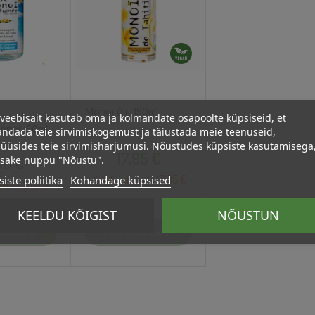
Monoi õli, 150ml
veebisait kasutab oma ja kolmandate osapoolte küpsiseid, et
i kehale ja
Monoi, 50ml
ndada teie sirvimiskogemust ja täiustada meie teenuseid,
üüsides teie sirvimisharjumusi. Nõustudes küpsiste kasutamisega
Hind
Hind
17,95 €
psake nuppu "Nõustu".
,60 €
iste poliitika
Kohandage küpsised
17.05 €
Püsikliendi hind :
11.02 €
hind :
KEELDU KÕIGIST
NÕUSTUN
stukorvi
Lisa Ostukorvi