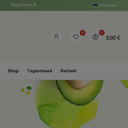
Registreeri
Eesti Keel
0
0
0,00 €
Blogi
Tagastused
Kontakt