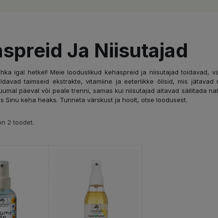
spreid Ja Niisutajad
ahka igal hetkel! Meie looduslikud kehaspreid ja niisutajad toidavad,
aldavad taimseid ekstrakte, vitamiine ja eeterlikke õlisid, mis jäta
umal päeval või peale trenni, samas kui niisutajad aitavad säilitada naha
s Sinu keha heaks. Tunneta värskust ja hoolt, otse loodusest.
n 2 toodet.