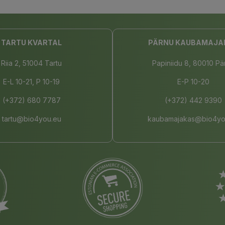
TARTU KVARTAL
PÄRNU KAUBAMAJA
Riia 2, 51004 Tartu
Papiniidu 8, 80010 Pä
E-L 10-21, P 10-19
E-P 10-20
(+372) 680 7787
(+372) 442 9390
tartu@bio4you.eu
kaubamajakas@bio4yo