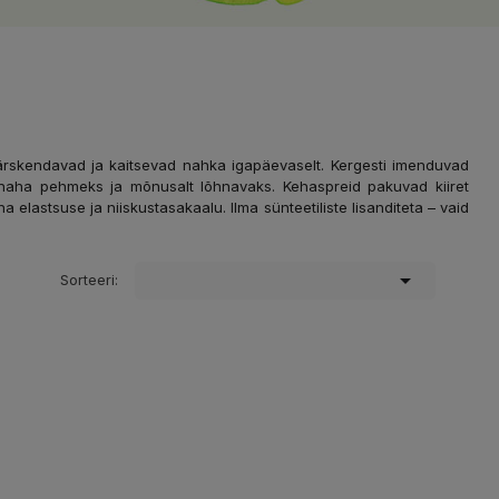
 värskendavad ja kaitsevad nahka igapäevaselt. Kergesti imenduvad
vad naha pehmeks ja mõnusalt lõhnavaks. Kehaspreid pakuvad kiiret
 elastsuse ja niiskustasakaalu. Ilma sünteetiliste lisanditeta – vaid

Sorteeri: