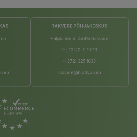
KAS
RAKVERE PÕHJAKESKUS
rnu
Haljala tee 4, 44415 Rakvere
E-L 10-20, P 10-19
(+372) 325 1833
u.eu
rakvere@bio4you.eu