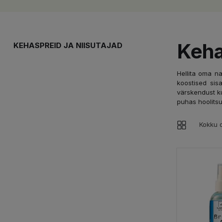
Keha
KEHASPREID JA NIISUTAJAD
Hellita oma n
koostised sis
värskendust ku
puhas hoolitsu
Kokku o