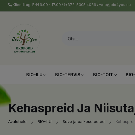
Klienditugi E-N 9.00 - 17.00 / (+372) 5305 4036 / web@bio4you.eu
BIO-ILU
BIO-TERVIS
BIO-TOIT
BIO
Kehaspreid Ja Niisuta
Avalehele
BIO-ILU
Suve ja päikesetooted
Kehaspreid