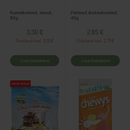
Kummikommid, smuuti,
Pehmed dražeekommid,
80g
40g
Hind
Hind
3,30 €
2,85 €
3.13 €
2.71 €
Püsikliendi hind :
Püsikliendi hind :
Lisa Ostukorvi
Lisa Ostukorvi
OSTA HULGI
OSTA HULGI
OSTA HULGI