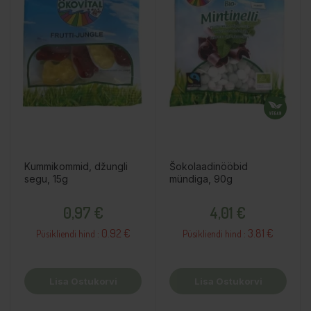
Kummikommid, džungli
Šokolaadinööbid
segu, 15g
mündiga, 90g
Hind
Hind
0,97 €
4,01 €
0.92 €
3.81 €
Püsikliendi hind :
Püsikliendi hind :
Lisa Ostukorvi
Lisa Ostukorvi