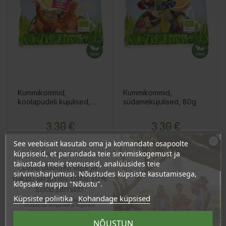
Kummikommid,
Kummikommid,
koolapudeli kujulised,
südamekujulised, 80g
80g
Hind
Hind
3,30 €
3,30 €
3.14 €
3.14 €
Püsikliendi hind :
Püsikliendi hind :
See veebisait kasutab oma ja kolmandate osapoolte
Ära veel lahku!
küpsiseid, et parandada teie sirvimiskogemust ja
täiustada meie teenuseid, analüüsides teie
Liitu uudiskirjaga ja
sirvimisharjumusi. Nõustudes küpsiste kasutamisega,
Lisa Ostukorvi
Lisa Ostukorvi
naudi järgmist ostu 10%
klõpsake nuppu "Nõustu".
soodsamalt!
Küpsiste poliitika
Kohandage küpsised
Sind ootavad spetsiaalsed allahindlused,
eksklusiivsed kampaaniad ja kingitused!
Registreeru e-maili aadressiga ja saad
−30%
sooduskoodi!
OSTA HULGI
OSTA HULGI
OSTA HULGI
OSTA HULGI
OSTA HULGI
OSTA HULGI
NÕUSTUN