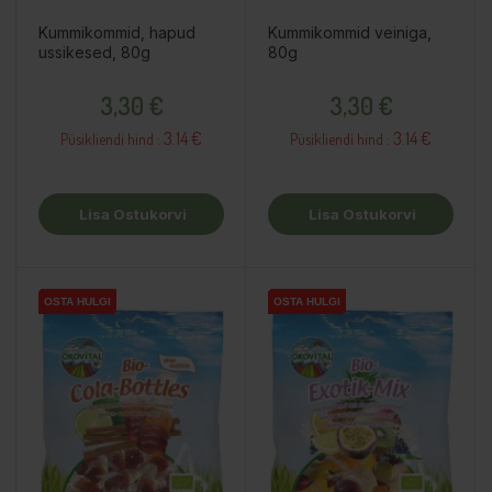
Kummikommid, hapud
Kummikommid veiniga,
ussikesed, 80g
80g
Hind
Hind
3,30 €
3,30 €
3.14 €
3.14 €
Püsikliendi hind :
Püsikliendi hind :
Lisa Ostukorvi
Lisa Ostukorvi
OSTA HULGI
OSTA HULGI
OSTA HULGI
OSTA HULGI
OSTA HULGI
OSTA HULGI