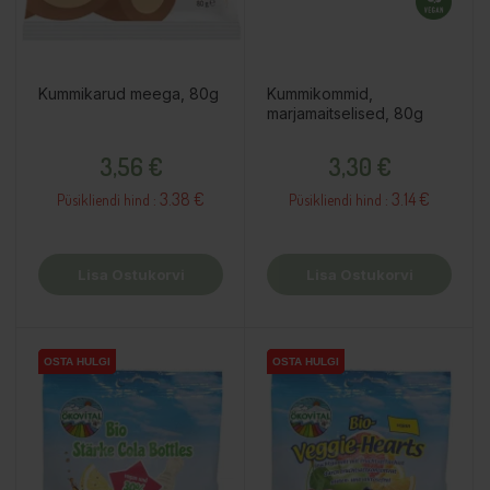
Kummikarud meega, 80g
Kummikommid,
marjamaitselised, 80g
Hind
Hind
3,56 €
3,30 €
3.38 €
3.14 €
Püsikliendi hind :
Püsikliendi hind :
Lisa Ostukorvi
Lisa Ostukorvi
OSTA HULGI
OSTA HULGI
OSTA HULGI
OSTA HULGI
OSTA HULGI
OSTA HULGI