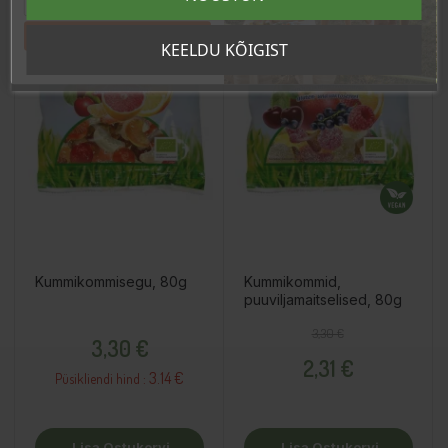
Tahan sooduskoodi!
KEELDU KÕIGIST
Kummikommisegu, 80g
Kummikommid,
puuviljamaitselised, 80g
Hind
Tavahind
Hind
3,30 €
3,30 €
2,31 €
3.14 €
Püsikliendi hind :
Lisa Ostukorvi
Lisa Ostukorvi