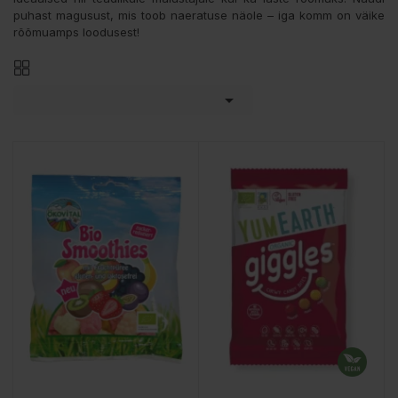
puhast magusust, mis toob naeratuse näole – iga komm on väike
rõõmuamps loodusest!
