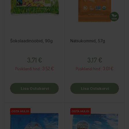
Šokolaadinööbid, 90g
Nätsukommid, 57g
Hind
Hind
3,71 €
3,17 €
3.52 €
3.01 €
Püsikliendi hind :
Püsikliendi hind :
Lisa Ostukorvi
Lisa Ostukorvi
OSTA HULGI
OSTA HULGI
OSTA HULGI
OSTA HULGI
OSTA HULGI
OSTA HULGI