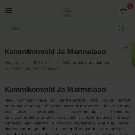
0
Kummikommid Ja Marmelaad
Avalehele
BIO-TOIT
Šokolaadid ja maiustused
Kummikommid ja marmelaad
Kummikommid Ja Marmelaad
Meie kummikommide ja marmelaadide valik pakub ehtsat
puuviljast naudingut, mis rõõmustab nii maitsemeeli kui ka südant.
Valmistatud naturaalsest puuviljamahlast, taimsetest
tarretusainetest ja puhtast koostisest, on need maiused mõnusalt
pehmed, värviküllased ja sobivad nautimiseks igal ajal. Vegan,
gluteenivabad ja tihti ka mahepõllumajanduslikku päritolu –
ideaalsed nii teadlikule maiustajale kui ka laste rõõmuks. Naudi