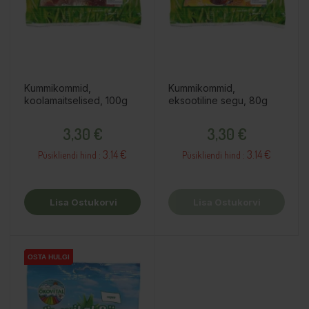
Kummikommid,
Kummikommid,
koolamaitselised, 100g
eksootiline segu, 80g
Hind
Hind
3,30 €
3,30 €
3.14 €
3.14 €
Püsikliendi hind :
Püsikliendi hind :
Lisa Ostukorvi
Lisa Ostukorvi
OSTA HULGI
OSTA HULGI
OSTA HULGI