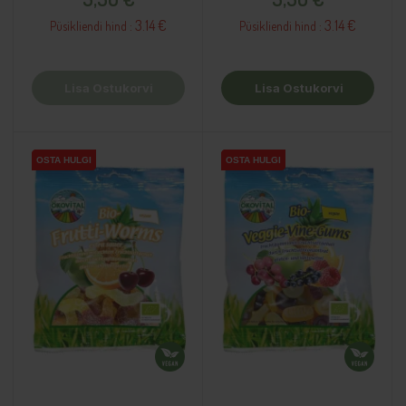
3.14 €
3.14 €
Püsikliendi hind :
Püsikliendi hind :
Lisa Ostukorvi
Lisa Ostukorvi
OSTA HULGI
OSTA HULGI
OSTA HULGI
OSTA HULGI
OSTA HULGI
OSTA HULGI