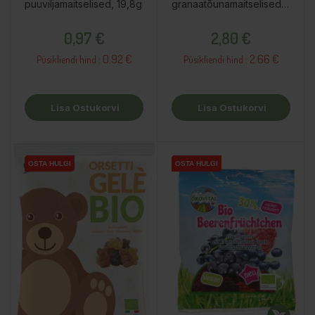
puuviljamaitselised, 19,8g
granaatõunamaitselised,
50g
Hind
Hind
0,97 €
2,80 €
0.92 €
2.66 €
Püsikliendi hind :
Püsikliendi hind :
Lisa Ostukorvi
Lisa Ostukorvi
OSTA HULGI
OSTA HULGI
OSTA HULGI
OSTA HULGI
OSTA HULGI
OSTA HULGI