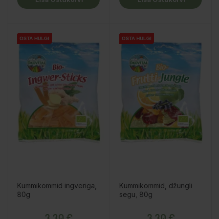
OSTA HULGI
OSTA HULGI
OSTA HULGI
OSTA HULGI
OSTA HULGI
OSTA HULGI
Kummikommid ingveriga,
Kummikommid, džungli
80g
segu, 80g
Hind
Hind
3,30 €
3,30 €