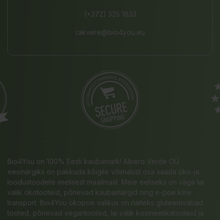
(+372) 325 1833
rakvere@bio4you.eu
Bio4You on 100% Eesti kaubamärk! Albero Verde OÜ
eesmärgiks on pakkuda kõigile võimalust osa saada öko-ja
loodustoodete imelisest maailmast. Meie eeliseks on väga lai
valik ökotooteid, põnevad kaubamärgid ning e-poe kiire
transport. Bio4You ökopoe valikus on näiteks gluteenivabad
tooted, põnevad vegantooted, lai valik kosmeetikatooteid ja