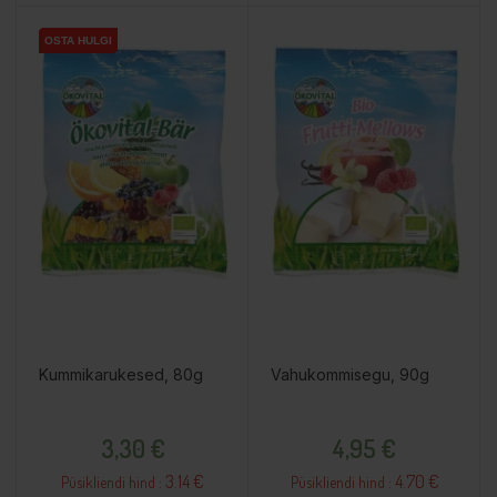
OSTA HULGI
OSTA HULGI
OSTA HULGI
Kummikarukesed, 80g
Vahukommisegu, 90g
Hind
Hind
3,30 €
4,95 €
3.14 €
4.70 €
Püsikliendi hind :
Püsikliendi hind :