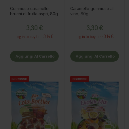
Gommose caramelle
Caramelle gommose al
bruchi di frutta aspri, 80g
vino, 80g
Prezzo
Prezzo
3,30 €
3,30 €
3.14 €
3.14 €
Log in to buy for :
Log in to buy for :
Aggiungi Al Carrello
Aggiungi Al Carrello
INGROSSO
INGROSSO
INGROSSO
INGROSSO
INGROSSO
INGROSSO