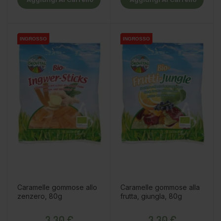
INGROSSO
INGROSSO
INGROSSO
INGROSSO
INGROSSO
INGROSSO
Caramelle gommose allo
Caramelle gommose alla
zenzero, 80g
frutta, giungla, 80g
Prezzo
Prezzo
3,30 €
3,30 €