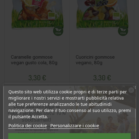
Caramelle gommose
Cuoricini gommose
vegan gusto cola, 80g
vegano, 80g
Prezzo
Prezzo
3,30 €
3,30 €
3.14 €
3.14 €
Log in to buy for :
Log in to buy for :
Questo sito web utilizza cookie propri e di terze parti per
Ära veel lahku!
migliorare i nostri servizi e mostrarti pubblicità relativa
alle tue preferenze analizzando le tue abitudinidi
Liitu uudiskirjaga ja
Aggiungi Al Carrello
Aggiungi Al Carrello
navigazione. Per dare il tuo consenso al suo utilizzo, premi
naudi järgmist ostu 10%
il pulsante Accetta.
soodsamalt!
Politica dei cookie
Personalizzare i cookie
Sind ootavad spetsiaalsed allahindlused,
eksklusiivsed kampaaniad ja kingitused!
-30%
INGROSSO
INGROSSO
INGROSSO
INGROSSO
INGROSSO
INGROSSO
Registreeru e-maili aadressiga ja saad
sooduskoodi!