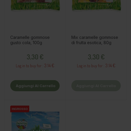
Caramelle gommose
Mix caramelle gommose
gusto cola, 100g
di frutta esotica, 80g
Prezzo
Prezzo
3,30 €
3,30 €
3.14 €
3.14 €
Log in to buy for :
Log in to buy for :
Aggiungi Al Carrello
Aggiungi Al Carrello
INGROSSO
INGROSSO
INGROSSO