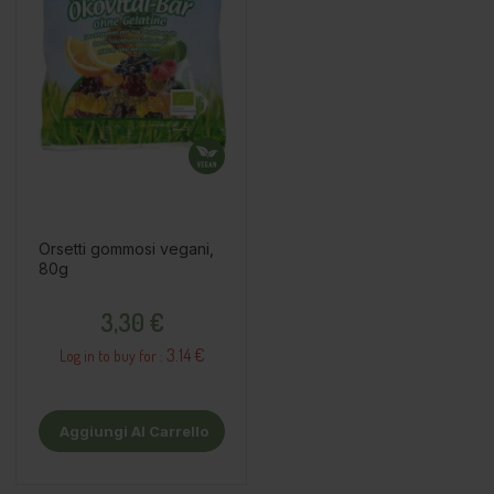
Orsetti gommosi vegani,
80g
Prezzo
3,30 €
3.14 €
Log in to buy for :
Aggiungi Al Carrello