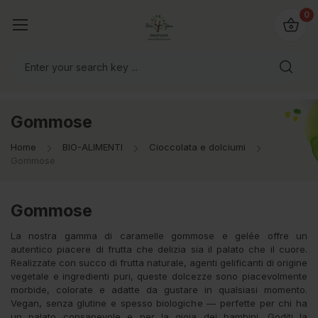
@bio4you.eu
0
o il mondo!
Gommose
Home
BIO-ALIMENTI
Cioccolata e dolciumi
Gommose
Gommose
La nostra gamma di caramelle gommose e gelée offre un
autentico piacere di frutta che delizia sia il palato che il cuore.
Realizzate con succo di frutta naturale, agenti gelificanti di origine
vegetale e ingredienti puri, queste dolcezze sono piacevolmente
morbide, colorate e adatte da gustare in qualsiasi momento.
Vegan, senza glutine e spesso biologiche — perfette per chi ha
un palato consapevole e per la gioia dei bambini. Goditi la