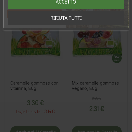
ACCETTO
Tahan sooduskoodi!
RIFIUTA TUTTI
Caramelle gommose con
Mix caramelle gommose
vitamina, 80g
vegano, 80g
Prezzo
Prezzo base
Prezzo
3,30 €
3,30 €
2,31 €
3.14 €
Log in to buy for :
Aggiungi Al Carrello
Aggiungi Al Carrello