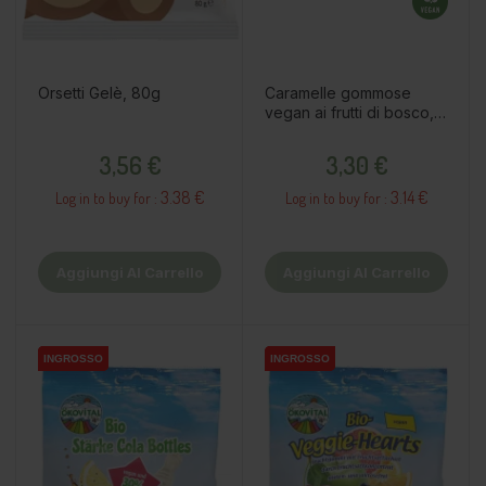
Orsetti Gelè, 80g
Caramelle gommose
vegan ai frutti di bosco,
80g
Prezzo
Prezzo
3,56 €
3,30 €
3.38 €
3.14 €
Log in to buy for :
Log in to buy for :
Aggiungi Al Carrello
Aggiungi Al Carrello
INGROSSO
INGROSSO
INGROSSO
INGROSSO
INGROSSO
INGROSSO