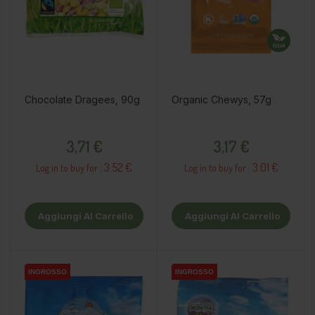
Chocolate Dragees, 90g
Organic Chewys, 57g
Prezzo
Prezzo
3,71 €
3,17 €
3.52 €
3.01 €
Log in to buy for :
Log in to buy for :
Aggiungi Al Carrello
Aggiungi Al Carrello
INGROSSO
INGROSSO
INGROSSO
INGROSSO
INGROSSO
INGROSSO