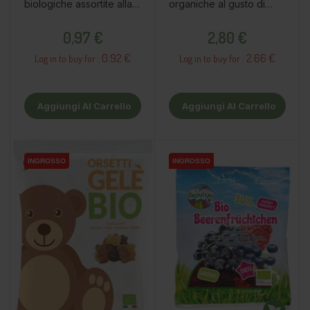
biologiche assortite alla
organiche al gusto di
frutta , 19,8g
melograno, 50g
Prezzo
Prezzo
0,97 €
2,80 €
0.92 €
2.66 €
Log in to buy for :
Log in to buy for :
Aggiungi Al Carrello
Aggiungi Al Carrello
INGROSSO
INGROSSO
INGROSSO
INGROSSO
INGROSSO
INGROSSO