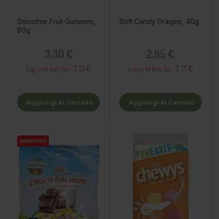
Smoothie Fruit Gummies,
Soft Candy Dragee, 40g
80g
Prezzo
Prezzo
3,30 €
2,85 €
3.13 €
2.71 €
Log in to buy for :
Log in to buy for :
Aggiungi Al Carrello
Aggiungi Al Carrello
INGROSSO
INGROSSO
INGROSSO