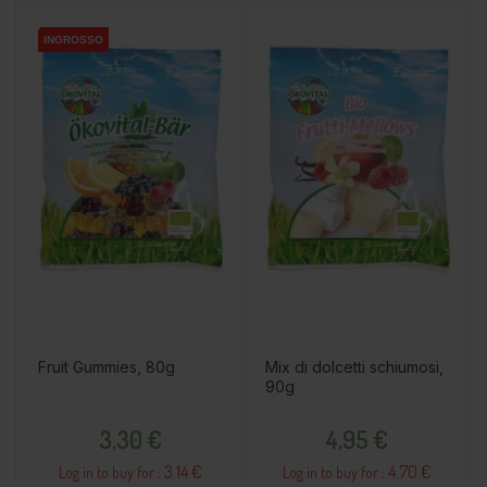
INGROSSO
INGROSSO
INGROSSO
Fruit Gummies, 80g
Mix di dolcetti schiumosi,
90g
Prezzo
Prezzo
3,30 €
4,95 €
3.14 €
4.70 €
Log in to buy for :
Log in to buy for :