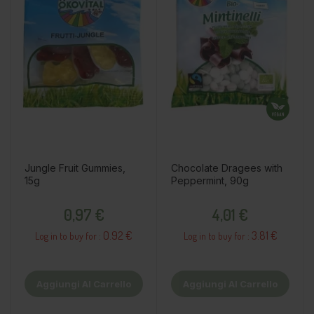
Jungle Fruit Gummies,
Chocolate Dragees with
15g
Peppermint, 90g
Prezzo
Prezzo
0,97 €
4,01 €
0.92 €
3.81 €
Log in to buy for :
Log in to buy for :
Aggiungi Al Carrello
Aggiungi Al Carrello