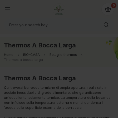
@bio4you.eu
0
o il mondo!
Thermos A Bocca Larga
Home
BIO-CASA
Bottiglie thermos
Thermos a bocca larga
Thermos A Bocca Larga
Qui troverai borracce termiche di ampia apertura, realizzate in
acciaio inossidabile di grado alimentare, che garantiscono
un'eccellente isolamento termico. La temperatura della bevanda
non influisce sulla temperatura esterna e non si condensa l
´acqua sulla superficie esterna della borraccia.
Questo riduce significativamente il rischio di scottature e rende