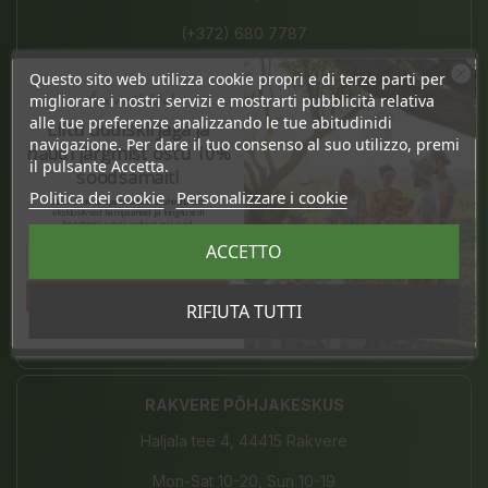
(+372) 680 7787
tartu@bio4you.eu
Questo sito web utilizza cookie propri e di terze parti per
Ära veel lahku!
migliorare i nostri servizi e mostrarti pubblicità relativa
alle tue preferenze analizzando le tue abitudinidi
Liitu uudiskirjaga ja
navigazione. Per dare il tuo consenso al suo utilizzo, premi
naudi järgmist ostu 10%
PÄRNU KAUBAMAJAKAS
il pulsante Accetta.
soodsamalt!
Politica dei cookie
Personalizzare i cookie
Papiniidu 8, 80010 Pärnu
Sind ootavad spetsiaalsed allahindlused,
eksklusiivsed kampaaniad ja kingitused!
Registreeru e-maili aadressiga ja saad
Mon-Sun 10-20
sooduskoodi!
ACCETTO
(+372) 442 9390
Tahan sooduskoodi!
RIFIUTA TUTTI
kaubamajakas@bio4you.eu
RAKVERE PÕHJAKESKUS
Haljala tee 4, 44415 Rakvere
Mon-Sat 10-20, Sun 10-19