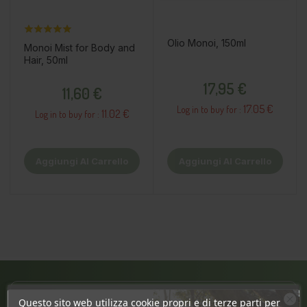
Olio Monoi, 150ml
Monoi Mist for Body and
Hair, 50ml
Prezzo
Prezzo
17,95 €
11,60 €
17.05 €
Log in to buy for :
11.02 €
Log in to buy for :
Aggiungi Al Carrello
Aggiungi Al Carrello
JÄRVE CENTER
Questo sito web utilizza cookie propri e di terze parti per