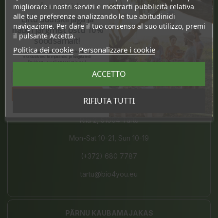
Ära veel lahku!
migliorare i nostri servizi e mostrarti pubblicità relativa
Pärnu mnt. 238, 11624 Tallinn
alle tue preferenze analizzando le tue abitudinidi
Liitu uudiskirjaga ja
navigazione. Per dare il tuo consenso al suo utilizzo, premi
naudi järgmist ostu 10%
Mon-Sat 10-21, Sun 10-19
il pulsante Accetta.
soodsamalt!
(+372) 677 8211
Politica dei cookie
Personalizzare i cookie
Sind ootavad spetsiaalsed allahindlused,
eksklusiivsed kampaaniad ja kingitused!
Registreeru e-maili aadressiga ja saad
info@bio4you.eu
sooduskoodi!
ACCETTO
Tahan sooduskoodi!
RIFIUTA TUTTI
TARTU KVARTAL
Riia 2, 51004 Tartu
Mon-Sat 10-21, Sun 10-19
(+372) 680 7787
tartu@bio4you.eu
PÄRNU KAUBAMAJAKAS