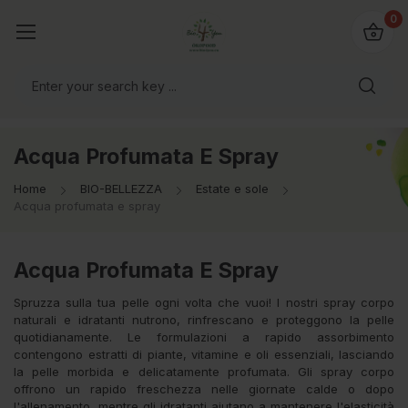
@bio4you.eu
0
o il mondo!
Acqua Profumata E Spray
Home
BIO-BELLEZZA
Estate e sole
Acqua profumata e spray
Acqua Profumata E Spray
Spruzza sulla tua pelle ogni volta che vuoi! I nostri spray corpo
naturali e idratanti nutrono, rinfrescano e proteggono la pelle
quotidianamente. Le formulazioni a rapido assorbimento
contengono estratti di piante, vitamine e oli essenziali, lasciando
la pelle morbida e delicatamente profumata. Gli spray corpo
offrono un rapido freschezza nelle giornate calde o dopo
l'allenamento, mentre gli idratanti aiutano a mantenere l'elasticità