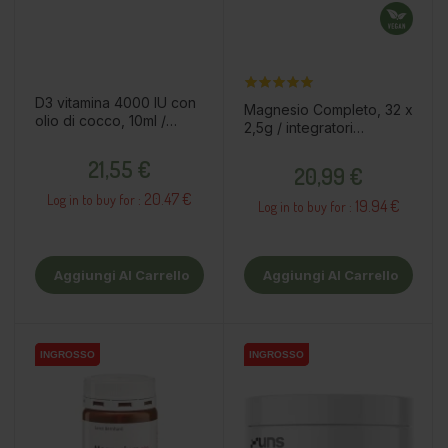
D3 vitamina 4000 IU con
Magnesio Completo, 32 x
olio di cocco, 10ml /
2,5g / integratori
supplemento dietetico
alimentari
Prezzo
Prezzo
21,55 €
20,99 €
20.47 €
Log in to buy for :
19.94 €
Log in to buy for :
Aggiungi Al Carrello
Aggiungi Al Carrello
INGROSSO
INGROSSO
INGROSSO
INGROSSO