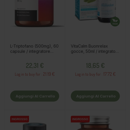
L-Triptofano (500mg), 60
VitaCalm Buonrelax
capsule / integratore
gocce, 50ml / integratori
alimentare
alimentari
Prezzo
Prezzo
22,31 €
18,65 €
21.19 €
17.72 €
Log in to buy for :
Log in to buy for :
Aggiungi Al Carrello
Aggiungi Al Carrello
INGROSSO
INGROSSO
INGROSSO
INGROSSO