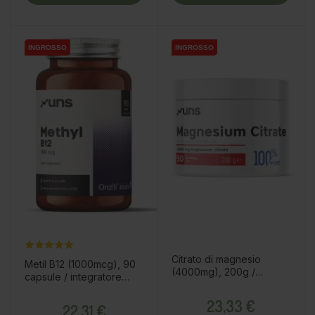
INGROSSO
INGROSSO
INGROSSO
INGROSSO
Citrato di magnesio
Metil B12 (1000mcg), 90
(4000mg), 200g /
capsule / integratore
integratore alimentare
alimentare
Prezzo
Prezzo
23,33 €
22,31 €