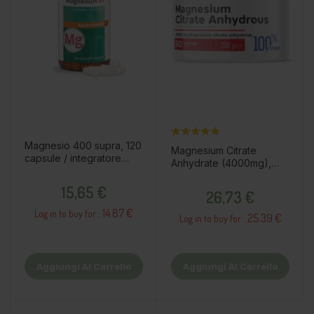
Magnesio 400 supra, 120
Magnesium Citrate
capsule / integratore
Anhydrate (4000mg),
alimentare
200g / integratore
Prezzo
Prezzo
15,65 €
alimentare
26,73 €
14.87 €
Log in to buy for :
25.39 €
Log in to buy for :
Aggiungi Al Carrello
Aggiungi Al Carrello