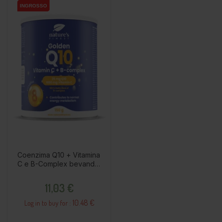
INGROSSO
INGROSSO
Coenzima Q10 + Vitamina
C e B-Complex bevanda
in polvere, 150g /
Prezzo
Integratore alimentare
11,03 €
10.48 €
Log in to buy for :