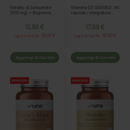
Estratto di Schisandra
Vitamina D3 (4000IU), 90
(500 mg) + Bioperine, 60
capsule / integratore
capsule / integratore
alimentare
Prezzo
Prezzo
alimentare
15,86 €
17,69 €
15.06 €
16.80 €
Log in to buy for :
Log in to buy for :
Aggiungi Al Carrello
Aggiungi Al Carrello
INGROSSO
INGROSSO
INGROSSO
INGROSSO