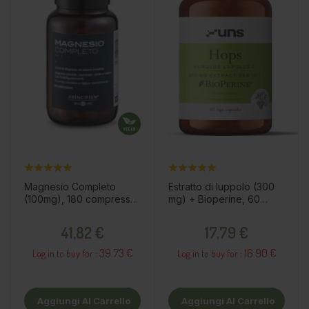
Magnesio Completo
Estratto di luppolo (300
(100mg), 180 compresse
mg) + Bioperine, 60
/ integratori alimentari
capsule / integratore
Prezzo
Prezzo
alimentare
41,82 €
17,79 €
39.73 €
16.90 €
Log in to buy for :
Log in to buy for :
Aggiungi Al Carrello
Aggiungi Al Carrello