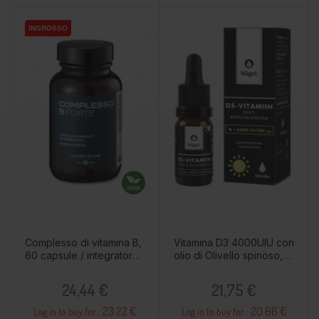
INGROSSO
INGROSSO
Complesso di vitamina B,
Vitamina D3 4000UIU con
60 capsule / integratore
olio di Olivello spinoso,
alimentare
10ml / integratore
Prezzo
Prezzo
alimentare
24,44 €
21,75 €
23.22 €
20.66 €
Log in to buy for :
Log in to buy for :