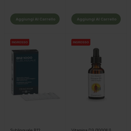
Aggiungi Al Carrello
Aggiungi Al Carrello
INGROSSO
INGROSSO
INGROSSO
INGROSSO
Sublinguale B12
Vitamina D3 (1000IU)