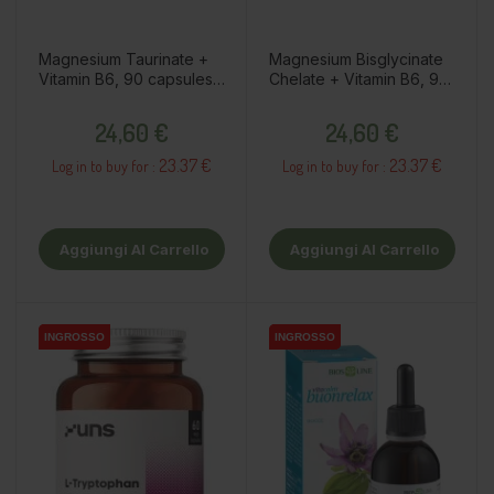
Magnesium Taurinate +
Magnesium Bisglycinate
Vitamin B6, 90 capsules /
Chelate + Vitamin B6, 90
dietary supplement
capsules / dietary
Prezzo
Prezzo
supplement
24,60 €
24,60 €
23.37 €
23.37 €
Log in to buy for :
Log in to buy for :
Aggiungi Al Carrello
Aggiungi Al Carrello
INGROSSO
INGROSSO
INGROSSO
INGROSSO