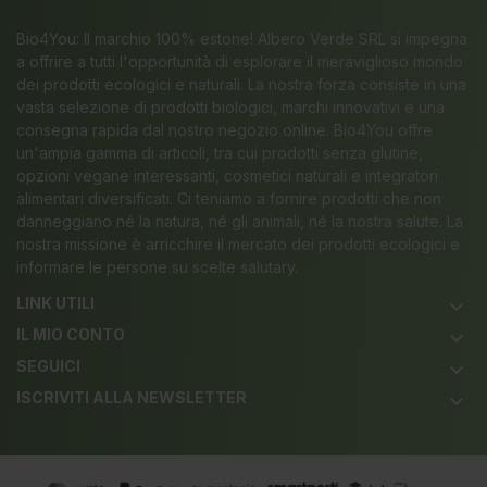
Bio4You: Il marchio 100% estone! Albero Verde SRL si impegna
a offrire a tutti l'opportunità di esplorare il meraviglioso mondo
dei prodotti ecologici e naturali. La nostra forza consiste in una
vasta selezione di prodotti biologici, marchi innovativi e una
consegna rapida dal nostro negozio online. Bio4You offre
un'ampia gamma di articoli, tra cui prodotti senza glutine,
opzioni vegane interessanti, cosmetici naturali e integratori
alimentari diversificati. Ci teniamo a fornire prodotti che non
danneggiano né la natura, né gli animali, né la nostra salute. La
nostra missione è arricchire il mercato dei prodotti ecologici e
informare le persone su scelte salutary.
LINK UTILI
keyboard_arrow_down
IL MIO CONTO
keyboard_arrow_down
SEGUICI
keyboard_arrow_down
ISCRIVITI ALLA NEWSLETTER
keyboard_arrow_down