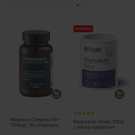

INGROSSO
INGROSSO
Magnesio Completo 50+
Magnesium Citrate, 200g
(100mg), 90 compresse /
/ dietary supplement
integratori alimentari
Prezzo