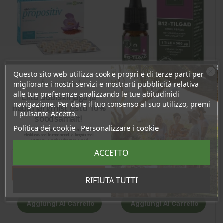
Questo sito web utilizza cookie propri e di terze parti per
Ära veel lahku!
migliorare i nostri servizi e mostrarti pubblicità relativa
alle tue preferenze analizzando le tue abitudinidi
Liitu uudiskirjaga ja
navigazione. Per dare il tuo consenso al suo utilizzo, premi
naudi järgmist ostu 10%
il pulsante Accetta.
Vitamina B12 (500mcg)
soodsamalt!
Vitacalm "Propositiv"
gocce, 10ml / integratore
Politica dei cookie
Personalizzare i cookie
compresse, 30pz /
Sind ootavad spetsiaalsed allahindlused,
alimentare
eksklusiivsed kampaaniad ja kingitused!
integratore alimentare
Registreeru e-maili aadressiga ja saad
Prezzo
Prezzo
sooduskoodi!
25,10 €
20,79 €
ACCETTO
23.85 €
Log in to buy for :
19.75 €
Log in to buy for :
Tahan sooduskoodi!
RIFIUTA TUTTI
Aggiungi Al Carrello
Aggiungi Al Carrello