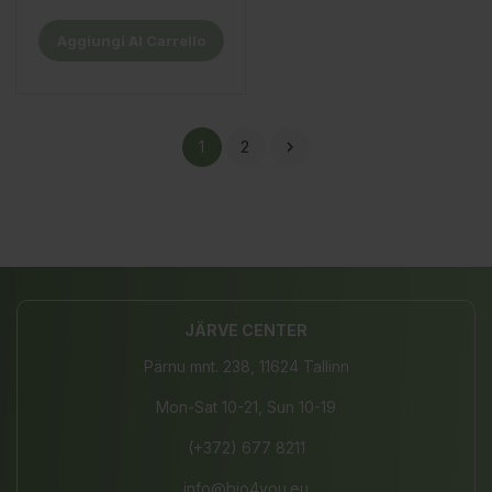
Aggiungi Al Carrello
1
2

JÄRVE CENTER
Pärnu mnt. 238, 11624 Tallinn
Mon-Sat 10-21, Sun 10-19
(+372) 677 8211
info@bio4you.eu