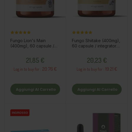
Fungo Lion's Main
Fungo Shiitake (400mg),
(400mg), 60 capsule /
60 capsule / integratore
integratore alimentare
alimentare
Prezzo
Prezzo
21,85 €
20,23 €
20.76 €
19.21 €
Log in to buy for :
Log in to buy for :
Aggiungi Al Carrello
Aggiungi Al Carrello
INGROSSO
INGROSSO