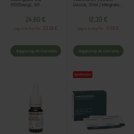
(1000mcg), 60
Gocce, 30ml / integratore
compresse / integratore
alimentare
Prezzo
Prezzo
alimentare
24,80 €
12,30 €
23.56 €
11.68 €
Log in to buy for :
Log in to buy for :
Aggiungi Al Carrello
Aggiungi Al Carrello
INGROSSO
INGROSSO