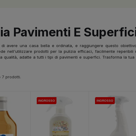
zia Pavimenti E Superfic
 di avere una casa bella e ordinata, e raggiungere questo obietti
de nell'utilizzare prodotti per la pulizia efficaci, facilmente reperibil
lta qualità, adatte a tutti i tipi di pavimenti e superfici. Trasforma la 
 7 prodotti.
INGROSSO
INGROSSO
INGROSSO
INGROSSO
INGROSSO
INGROSSO
INGROSSO