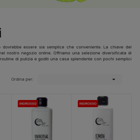
i
vo dovrebbe essere sia semplice che conveniente. La chiave del
i nel nostro negozio online. Offriamo una selezione diversificata di
tua routine di pulizia e goditi una casa splendente con pochi semplici

Ordina per:
INGROSSO
INGROSSO
INGROSSO
INGROSSO
INGROSSO
INGROSSO
INGROSSO