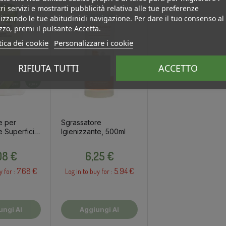
ri servizi e mostrarti pubblicità relativa alle tue preferenze
izzando le tue abitudinidi navigazione. Per dare il tuo consenso al
izzo, premi il pulsante Accetta.
tica dei cookie
Personalizzare i cookie
RIFIUTA TUTTI
ACCETTO
e per
Sgrassatore
e Superfici
Igienizzante, 500ml
Prezzo
Prezzo
08 €
6,25 €
7.68 €
5.94 €
y for :
Log in to buy for :
ungi Al
Aggiungi Al