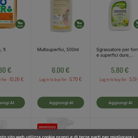
 1l
Multisuperfici, 500ml
Sgrassatore per forn
e superfici dure,
750ml
Prezzo
Prezzo
Prezzo
,80 €
6,00 €
5,80 €
10.26 €
5.70 €
5.51
 for :
Log in to buy for :
Log in to buy for :
Aggiungi Al
Aggiungi Al
rello
Carrello
Carrello
INGROSSO
INGROSSO
INGROSSO
to sito web utilizza cookie propri e di terze parti per migliorare i