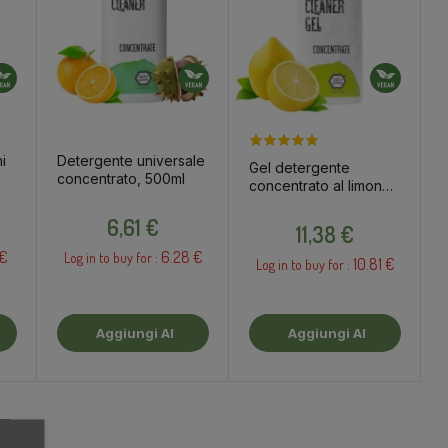
i
Detergente universale
Gel detergente
concentrato, 500ml
concentrato al limone,
500ml
Prezzo
Prezzo
6,61 €
11,38 €
 €
6.28 €
Log in to buy for :
10.81 €
Log in to buy for :
Aggiungi Al
Aggiungi Al
Carrello
Carrello