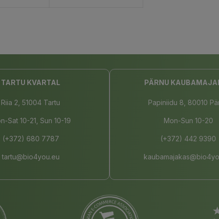
rello
Carrello
TARTU KVARTAL
PÄRNU KAUBAMAJA
Riia 2, 51004 Tartu
Papiniidu 8, 80010 Pä
n-Sat 10-21, Sun 10-19
Mon-Sun 10-20
(+372) 680 7787
(+372) 442 9390
tartu@bio4you.eu
kaubamajakas@bio4yo