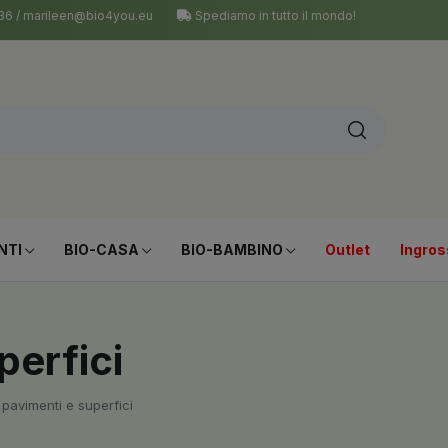
 036 / marileen@bio4you.eu
Spediamo in tutto il mondo!
NTI
BIO-CASA
BIO-BAMBINO
Outlet
Ingros
perfici
a pavimenti e superfici