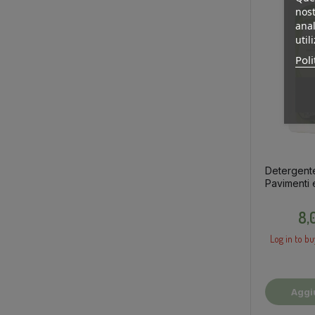
nost
anal
util
Poli
Detergent
Pavimenti 
Dure, 1l
8,
Log in to bu
Aggi