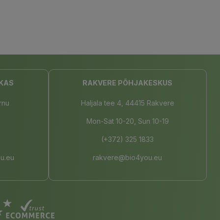
KAS
RAKVERE PÕHJAKESKUS
rnu
Haljala tee 4, 44415 Rakvere
Mon-Sat 10-20, Sun 10-19
(+372) 325 1833
u.eu
rakvere@bio4you.eu