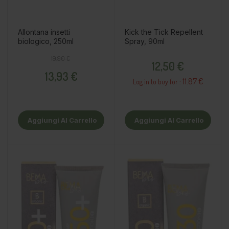
Allontana insetti
Kick the Tick Repellent
biologico, 250ml
Spray, 90ml
Prezzo base
Prezzo
Prezzo
19,90 €
12,50 €
13,93 €
11.87 €
Log in to buy for :
Aggiungi Al Carrello
Aggiungi Al Carrello