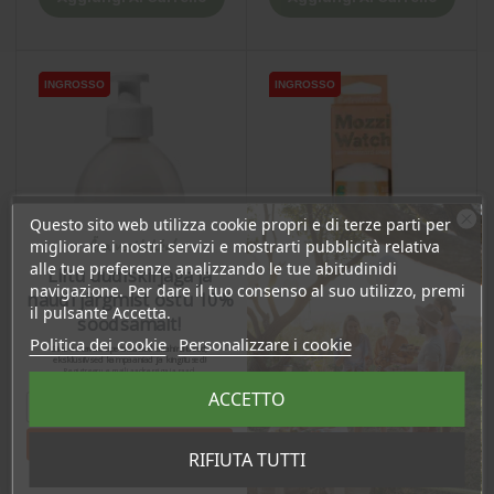
INGROSSO
INGROSSO
INGROSSO
INGROSSO
Questo sito web utilizza cookie propri e di terze parti per
Ära veel lahku!
migliorare i nostri servizi e mostrarti pubblicità relativa
alle tue preferenze analizzando le tue abitudinidi
Liitu uudiskirjaga ja
navigazione. Per dare il tuo consenso al suo utilizzo, premi
naudi järgmist ostu 10%
il pulsante Accetta.
soodsamalt!
Politica dei cookie
Personalizzare i cookie
Sind ootavad spetsiaalsed allahindlused,
eksklusiivsed kampaaniad ja kingitused!
Registreeru e-maili aadressiga ja saad
sooduskoodi!
ACCETTO
Spray antizanzare, 75ml
Lozione per il corpo con
burro di karité, 500 ml
Tahan sooduskoodi!
RIFIUTA TUTTI
Prezzo
Prezzo
12,70 €