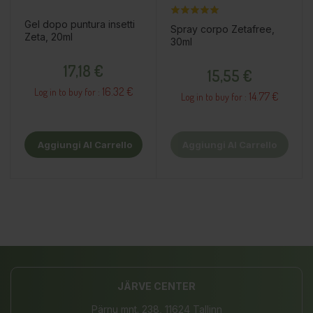
Gel dopo puntura insetti
Spray corpo Zetafree,
Zeta, 20ml
30ml
Prezzo
Prezzo
17,18 €
15,55 €
16.32 €
Log in to buy for :
14.77 €
Log in to buy for :
Aggiungi Al Carrello
Aggiungi Al Carrello
JÄRVE CENTER
Pärnu mnt. 238, 11624 Tallinn