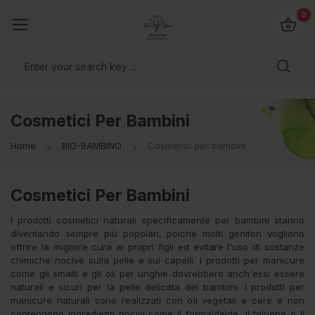
@bio4you.eu
0
o il mondo!
Cosmetici Per Bambini
Home
BIO-BAMBINO
Cosmetici per bambini
Cosmetici Per Bambini
I prodotti cosmetici naturali specificamente per bambini stanno
diventando sempre più popolari, poiché molti genitori vogliono
offrire la migliore cura ai propri figli ed evitare l'uso di sostanze
chimiche nocive sulla pelle e sui capelli. I prodotti per manicure
come gli smalti e gli oli per unghie dovrebbero anch'essi essere
naturali e sicuri per la pelle delicata dei bambini. I prodotti per
manicure naturali sono realizzati con oli vegetali e cere e non
contengono ingredienti nocivi come il formaldeide, il toluene o il