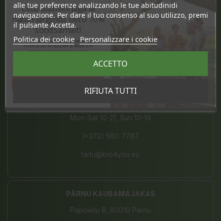
alle tue preferenze analizzando le tue abitudinidi
Liitu uudiskirjaga ja
Mon-Sat 10-21, Sun 10-19
navigazione. Per dare il tuo consenso al suo utilizzo, premi
naudi järgmist ostu 10%
il pulsante Accetta.
(+372) 677 8211
soodsamalt!
Politica dei cookie
Personalizzare i cookie
Sind ootavad spetsiaalsed allahindlused,
info@bio4you.eu
eksklusiivsed kampaaniad ja kingitused!
Registreeru e-maili aadressiga ja saad
sooduskoodi!
ACCETTO
TARTU KVARTAL
Tahan sooduskoodi!
RIFIUTA TUTTI
Riia 2, 51004 Tartu
Mon-Sat 10-21, Sun 10-19
(+372) 680 7787
tartu@bio4you.eu
PÄRNU KAUBAMAJAKAS
Papiniidu 8, 80010 Pärnu