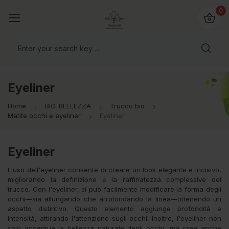
@bio4you.eu
0
o il mondo!
Eyeliner
Home
BIO-BELLEZZA
Trucco bio
Matite occhi e eyeliner
Eyeliner
Eyeliner
L'uso dell'eyeliner consente di creare un look elegante e incisivo,
migliorando la definizione e la raffinatezza complessive del
trucco. Con l'eyeliner, si può facilmente modificare la forma degli
occhi—sia allungando che arrotondando la linea—ottenendo un
aspetto distintivo. Questo elemento aggiunge profondità e
intensità, attirando l'attenzione sugli occhi. Inoltre, l'eyeliner non
solo accentua la bellezza naturale degli occhi, ma crea anche