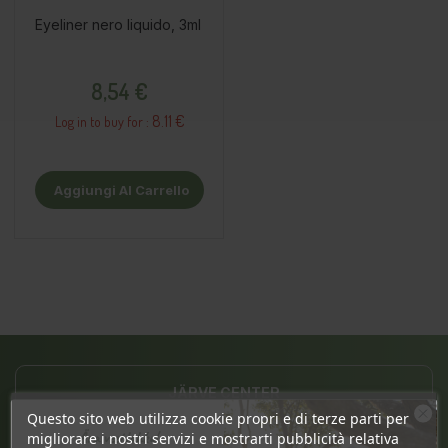
Eyeliner nero liquido, 3ml
Prezzo
8,54 €
8.11 €
Log in to buy for :
Aggiungi Al Carrello
JÄRVE CENTER
Questo sito web utilizza cookie propri e di terze parti per
Pärnu mnt. 238, 11624 Tallinn
Ära veel lahku!
migliorare i nostri servizi e mostrarti pubblicità relativa