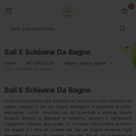
@bio4you.eu
0
o il mondo!
Sali E Schiume Da Bagno
Home
BIO-BELLEZZA
Bagno, sauna, igiene
Sali e schiume da bagno
Sali E Schiume Da Bagno
Crea un'esperienza spa autentica a casa tua! I nostri schiume da
bagno naturali e sali da bagno detergono e rilassano la pelle,
deliziando i sensi. Arricchiti con oli essenziali e minerali, questi
prodotti aiutano a alleviare la tensione, idratare e ripristinare
l'equilibrio naturale della pelle. La schiuma setosa della schiuma
da bagno e i delicati cristalli dei sali da bagno rendono ogni
momento di relax un piacere speciale. Privati da fragranze e