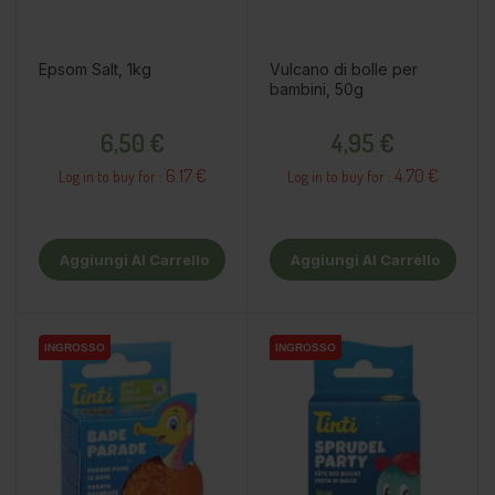
Epsom Salt, 1kg
Vulcano di bolle per
bambini, 50g
Prezzo
Prezzo
6,50 €
4,95 €
6.17 €
4.70 €
Log in to buy for :
Log in to buy for :
Aggiungi Al Carrello
Aggiungi Al Carrello
INGROSSO
INGROSSO
INGROSSO
INGROSSO