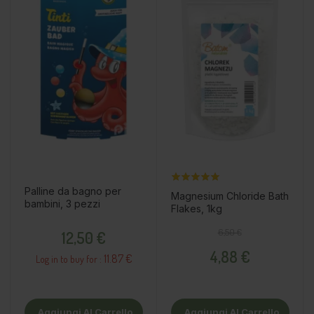
Palline da bagno per
Magnesium Chloride Bath
bambini, 3 pezzi
Flakes, 1kg
Prezzo
Prezzo base
Prezzo
6,50 €
12,50 €
4,88 €
11.87 €
Log in to buy for :
Aggiungi Al Carrello
Aggiungi Al Carrello