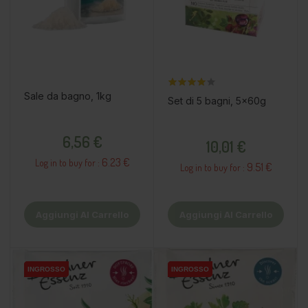
Sale da bagno, 1kg
Set di 5 bagni, 5x60g
Prezzo
Prezzo
6,56 €
10,01 €
6.23 €
Log in to buy for :
9.51 €
Log in to buy for :
Aggiungi Al Carrello
Aggiungi Al Carrello
INGROSSO
INGROSSO
INGROSSO
INGROSSO
INGROSSO
INGROSSO