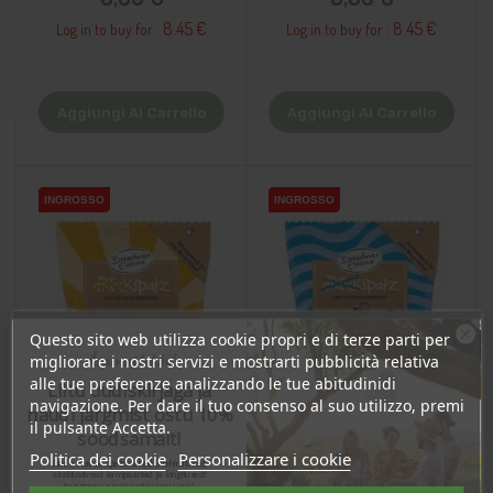
8.45 €
8.45 €
Log in to buy for :
Log in to buy for :
Aggiungi Al Carrello
Aggiungi Al Carrello
INGROSSO
INGROSSO
INGROSSO
INGROSSO
INGROSSO
INGROSSO
INGROSSO
INGROSSO
Questo sito web utilizza cookie propri e di terze parti per
Ära veel lahku!
migliorare i nostri servizi e mostrarti pubblicità relativa
alle tue preferenze analizzando le tue abitudinidi
Liitu uudiskirjaga ja
navigazione. Per dare il tuo consenso al suo utilizzo, premi
naudi järgmist ostu 10%
il pulsante Accetta.
soodsamalt!
Politica dei cookie
Personalizzare i cookie
Sind ootavad spetsiaalsed allahindlused,
eksklusiivsed kampaaniad ja kingitused!
Registreeru e-maili aadressiga ja saad