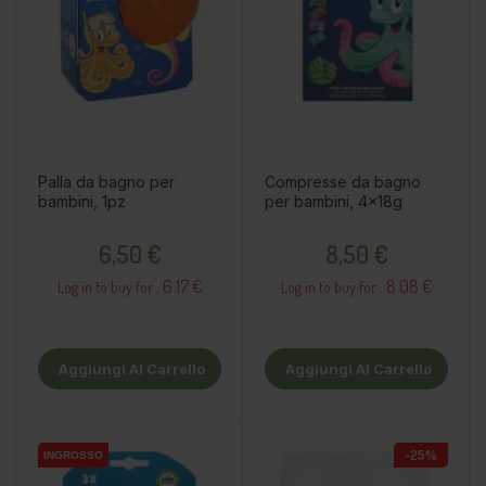
Palla da bagno per
Compresse da bagno
bambini, 1pz
per bambini, 4x18g
Prezzo
Prezzo
6,50 €
8,50 €
6.17 €
8.08 €
Log in to buy for :
Log in to buy for :
Aggiungi Al Carrello
Aggiungi Al Carrello
-25%
INGROSSO
INGROSSO