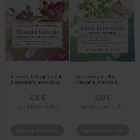
Essenza da bagno per il
Sali da bagno, 60g,
rilassamento muscolare,
rilassante, melissa e
60g
valeriana
Prezzo
Prezzo
2,19 €
2,19 €
2.08 €
2.08 €
Log in to buy for :
Log in to buy for :
Aggiungi Al Carrello
Aggiungi Al Carrello