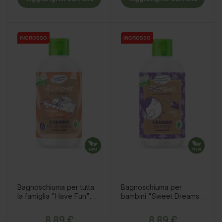
INGROSSO
INGROSSO
INGROSSO
INGROSSO
INGROSSO
INGROSSO
INGROSSO
Bagnoschiuma per tutta
Bagnoschiuma per
la famiglia "Have Fun",
bambini "Sweet Dreams",
300ml
300ml
Prezzo
Prezzo
8,89 €
8,89 €