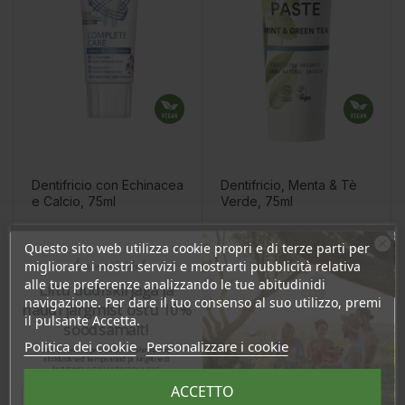
Dentifricio con Echinacea
Dentifricio, Menta & Tè
e Calcio, 75ml
Verde, 75ml
Prezzo
Prezzo base
Prezzo
6,25 €
9,40 €
Questo sito web utilizza cookie propri e di terze parti per
5,00 €
Ära veel lahku!
migliorare i nostri servizi e mostrarti pubblicità relativa
8.93 €
Log in to buy for :
alle tue preferenze analizzando le tue abitudinidi
Liitu uudiskirjaga ja
navigazione. Per dare il tuo consenso al suo utilizzo, premi
naudi järgmist ostu 10%
il pulsante Accetta.
soodsamalt!
Aggiungi Al Carrello
Aggiungi Al Carrello
Politica dei cookie
Personalizzare i cookie
Sind ootavad spetsiaalsed allahindlused,
eksklusiivsed kampaaniad ja kingitused!
Registreeru e-maili aadressiga ja saad
sooduskoodi!
ACCETTO