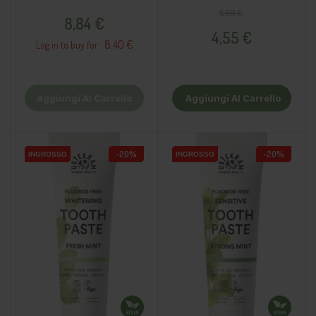
75ml
Prezzo
Prezzo base
Prezzo
5,69 €
8,84 €
4,55 €
8.40 €
Log in to buy for :
Aggiungi Al Carrello
Aggiungi Al Carrello
-20%
-20%
INGROSSO
INGROSSO
INGROSSO
INGROSSO