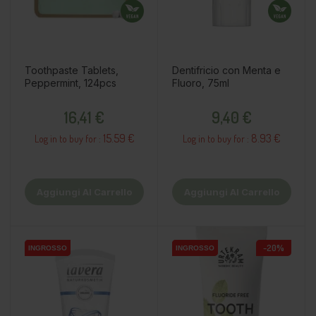
Toothpaste Tablets,
Dentifricio con Menta e
Peppermint, 124pcs
Fluoro, 75ml
Prezzo
Prezzo
16,41 €
9,40 €
15.59 €
8.93 €
Log in to buy for :
Log in to buy for :
Aggiungi Al Carrello
Aggiungi Al Carrello
-20%
INGROSSO
INGROSSO
INGROSSO
INGROSSO