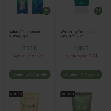
Natural Toothbrush
Whitening Toothpaste
Miswak, 1pc
with Mint, 75ml
Prezzo
Prezzo
3,50 €
4,95 €
3.33 €
4.70 €
Log in to buy for :
Log in to buy for :
Aggiungi Al Carrello
Aggiungi Al Carrello
NUOVO
NUOVO