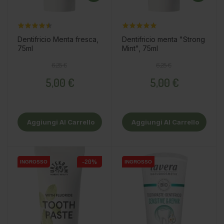
Dentifricio Menta fresca,
Dentifricio menta "Strong
75ml
Mint", 75ml
Prezzo base
Prezzo
Prezzo base
Prezzo
6,25 €
6,25 €
5,00 €
5,00 €
Aggiungi Al Carrello
Aggiungi Al Carrello
-20%
INGROSSO
INGROSSO
INGROSSO
INGROSSO