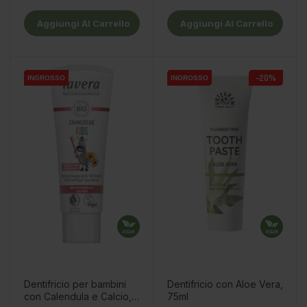
Aggiungi Al Carrello
Aggiungi Al Carrello
-20%
INGROSSO
INGROSSO
INGROSSO
INGROSSO
Dentifricio per bambini
Dentifricio con Aloe Vera,
con Calendula e Calcio,
75ml