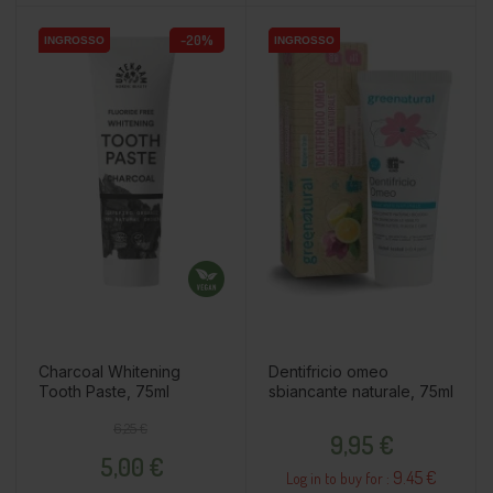
-20%
INGROSSO
INGROSSO
INGROSSO
INGROSSO
Charcoal Whitening
Dentifricio omeo
Tooth Paste, 75ml
sbiancante naturale, 75ml
Prezzo base
Prezzo
Prezzo
6,25 €
9,95 €
5,00 €
9.45 €
Log in to buy for :