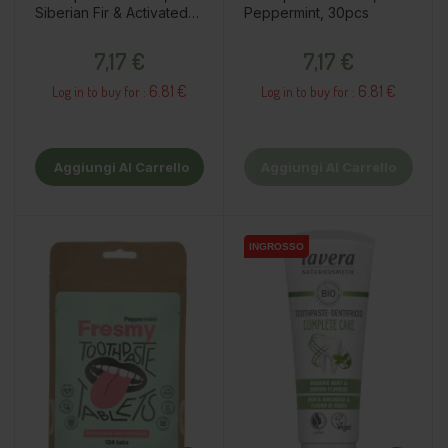
Siberian Fir & Activated
Peppermint, 30pcs
Charcoal, 30pcs
Prezzo
Prezzo
7,17 €
7,17 €
6.81 €
6.81 €
Log in to buy for :
Log in to buy for :
Aggiungi Al Carrello
Aggiungi Al Carrello
INGROSSO
INGROSSO