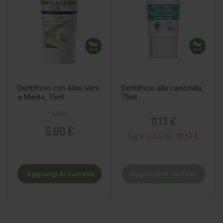
Dentifricio con Aloe Vera
Dentifricio alla camomilla,
e Menta, 75ml
75ml
Prezzo base
Prezzo
Prezzo
6,25 €
11,13 €
5,00 €
10.57 €
Log in to buy for :
Aggiungi Al Carrello
Aggiungi Al Carrello