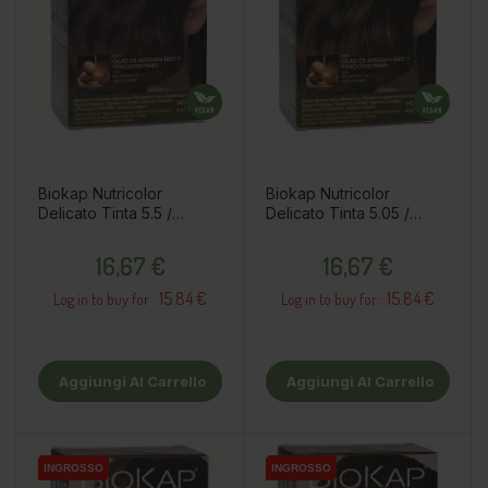
Biokap Nutricolor
Biokap Nutricolor
Delicato Tinta 5.5 /
Delicato Tinta 5.05 /
Castano chiaro mogano
Castano nocciola
Prezzo
Prezzo
16,67 €
16,67 €
15.84 €
15.84 €
Log in to buy for :
Log in to buy for :
Aggiungi Al Carrello
Aggiungi Al Carrello
INGROSSO
INGROSSO
INGROSSO
INGROSSO
INGROSSO
INGROSSO