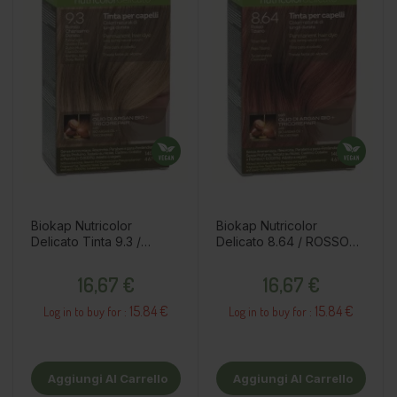
Biokap Nutricolor
Biokap Nutricolor
Delicato Tinta 9.3 /
Delicato 8.64 / ROSSO
Biondo Chiarissimo
TIZIANO
Prezzo
Prezzo
Dorato
16,67 €
16,67 €
15.84 €
15.84 €
Log in to buy for :
Log in to buy for :
Aggiungi Al Carrello
Aggiungi Al Carrello