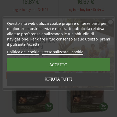
16,67 €
16,67 €
15.84 €
15.84 €
Log in to buy for :
Log in to buy for :
Questo sito web utilizza cookie propri e di terze parti per
Ära veel lahku!
migliorare i nostri servizi e mostrarti pubblicità relativa
Aggiungi Al Carrello
Aggiungi Al Carrello
alle tue preferenze analizzando le tue abitudinidi
Liitu uudiskirjaga ja
navigazione. Per dare il tuo consenso al suo utilizzo, premi
naudi järgmist ostu 10%
il pulsante Accetta.
soodsamalt!
INGROSSO
INGROSSO
INGROSSO
INGROSSO
INGROSSO
INGROSSO
Politica dei cookie
Personalizzare i cookie
Sind ootavad spetsiaalsed allahindlused,
eksklusiivsed kampaaniad ja kingitused!
Registreeru e-maili aadressiga ja saad
sooduskoodi!
ACCETTO
Tahan sooduskoodi!
RIFIUTA TUTTI