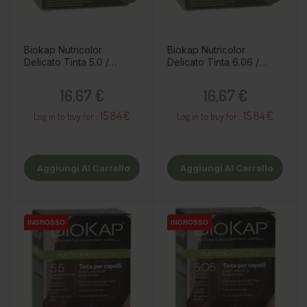
Biokap Nutricolor
Biokap Nutricolor
Delicato Tinta 5.0 /
Delicato Tinta 6.06 /
Castano Chiaro Naturale
Biondo scuro avana
Prezzo
Prezzo
16,67 €
16,67 €
15.84 €
15.84 €
Log in to buy for :
Log in to buy for :
Aggiungi Al Carrello
Aggiungi Al Carrello
INGROSSO
INGROSSO
INGROSSO
INGROSSO
INGROSSO
INGROSSO