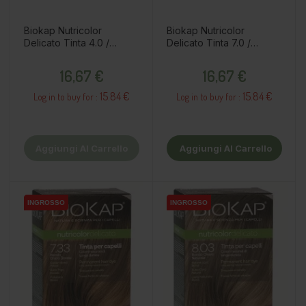
Biokap Nutricolor
Biokap Nutricolor
Delicato Tinta 4.0 /
Delicato Tinta 7.0 /
Castano Naturale
Biondo medio naturale
Prezzo
Prezzo
16,67 €
16,67 €
15.84 €
15.84 €
Log in to buy for :
Log in to buy for :
Aggiungi Al Carrello
Aggiungi Al Carrello
INGROSSO
INGROSSO
INGROSSO
INGROSSO
INGROSSO
INGROSSO