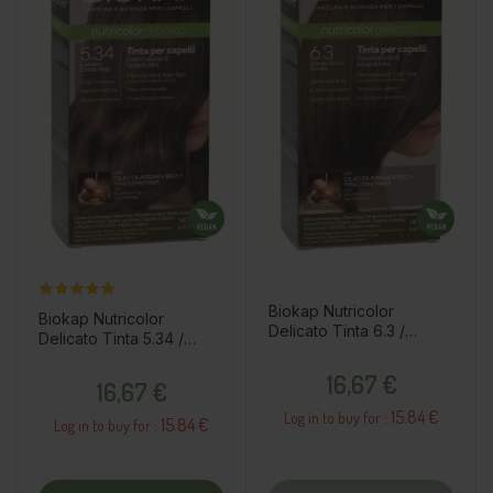
Biokap Nutricolor
Biokap Nutricolor
Delicato Tinta 6.3 /
Delicato Tinta 5.34 /
Biondo scuro dorato
Castano chiaro miele
Prezzo
Prezzo
16,67 €
16,67 €
15.84 €
Log in to buy for :
15.84 €
Log in to buy for :