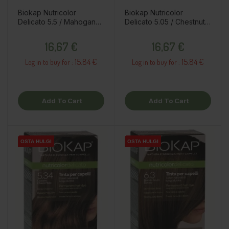
Biokap Nutricolor
Biokap Nutricolor
Delicato 5.5 / Mahogany
Delicato 5.05 / Chestnut
Light Brown / Kestoväri
Light Brown / Kestoväri
Price
Price
16,67 €
16,67 €
15.84 €
15.84 €
Log in to buy for :
Log in to buy for :
Add To Cart
Add To Cart
OSTA HULGI
OSTA HULGI
OSTA HULGI
OSTA HULGI
OSTA HULGI
OSTA HULGI