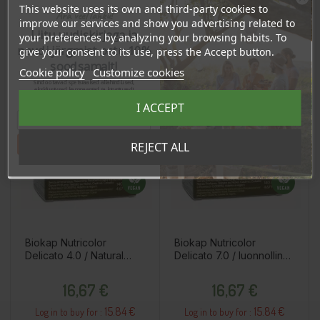
This website uses its own and third-party cookies to
Ära veel lahku!
improve our services and show you advertising related to
OSTA HULGI
OSTA HULGI
OSTA HULGI
OSTA HULGI
OSTA HULGI
OSTA HULGI
Liitu uudiskirjaga ja
your preferences by analyzing your browsing habits. To
naudi järgmist ostu 10%
give your consent to its use, press the Accept button.
soodsamalt!
Cookie policy
Customize cookies
Sind ootavad spetsiaalsed allahindlused,
eksklusiivsed kampaaniad ja kingitused!
Registreeru e-maili aadressiga ja saad
I ACCEPT
sooduskoodi!
Tahan sooduskoodi!
REJECT ALL
Biokap Nutricolor
Biokap Nutricolor
Delicato 4.0 / Natural
Delicato 7.0 / luonnollinen
Brown / Kestoväri
keski vaalea / kestoväri
Price
Price
16,67 €
16,67 €
15.84 €
15.84 €
Log in to buy for :
Log in to buy for :