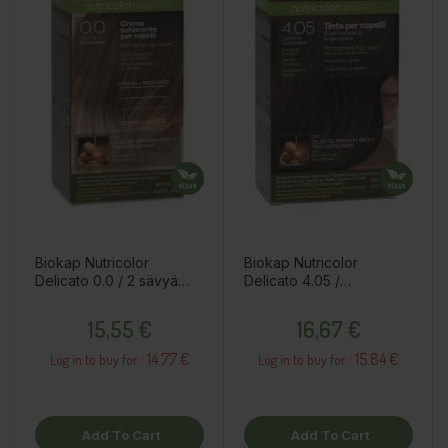
Biokap Nutricolor
Biokap Nutricolor
Delicato 0.0 / 2 sävyä
Delicato 4.05 /
vaalentava voide
suklaakastanja /
Price
Price
kestoväri
15,55 €
16,67 €
14.77 €
15.84 €
Log in to buy for :
Log in to buy for :
Add To Cart
Add To Cart