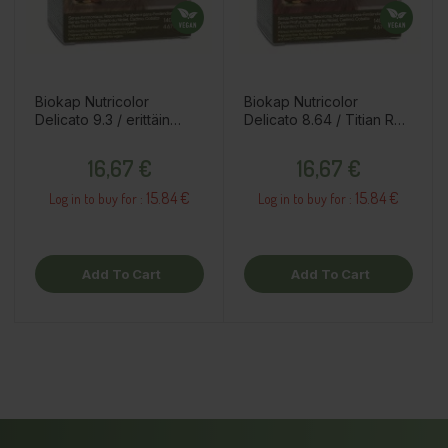
Biokap Nutricolor
Biokap Nutricolor
Delicato 9.3 / erittäin
Delicato 8.64 / Titian Red
vaalea kultainen blondi /
Hair Dye
Price
Price
kestoväri
16,67 €
16,67 €
15.84 €
15.84 €
Log in to buy for :
Log in to buy for :
Add To Cart
Add To Cart