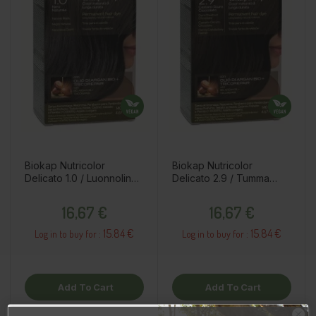
Biokap Nutricolor
Biokap Nutricolor
Delicato 1.0 / Luonnolinen
Delicato 2.9 / Tumma
musta / Kestoväri
suklaa kastanjanruskea /
Price
Price
Kestoväri
16,67 €
16,67 €
15.84 €
15.84 €
Log in to buy for :
Log in to buy for :
Add To Cart
Add To Cart