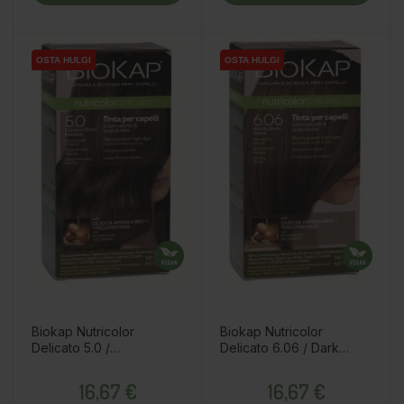
OSTA HULGI
OSTA HULGI
OSTA HULGI
OSTA HULGI
OSTA HULGI
OSTA HULGI
Biokap Nutricolor
Biokap Nutricolor
Delicato 5.0 /
Delicato 6.06 / Dark
luonnollinen vaalea
Blond Havana / Kestoväri
Price
Price
kastanja / kestoväri
16,67 €
16,67 €