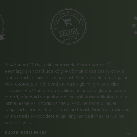
Bio4You on 100% Eesti kaubamärk! Albero Verde OÜ
eesmärgiks on pakkuda kõigile võimalust osa saada öko-ja
loodustoodete imelisest maailmast. Meie eeliseks on väga lai
valik ökotooteid, põnevad kaubamärgid ning e-poe kiire
transport. Bio4You ökopoe valikus on näiteks gluteenivabad
tooted, põnevad vegantooted, lai valik kosmeetikatooteid ja
mitmekesine valik toidulisandeid. Pakume tooteid mis ei
kahjustada loodust, loomi ega meie tervist. Bio4You missiooniks
on rikastada ökotoodete turgu ning harida inimesi tervislike
valikute osas.
KASULIKUD LINGID
keyboard_arrow_down