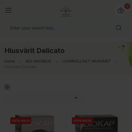
0
Hiusvärit Delicato
Home
BIO-KAUNEUS
LUONNOLLISET HIUSVÄRIT
Hiusvärit Delicato

OSTA HULGI
OSTA HULGI
OSTA HULGI
OSTA HULGI
OSTA HULGI
OSTA HULGI