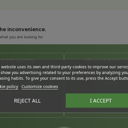
the inconvenience.
what you are looking for
TARTU KVARTAL
PÄRNU KAUBAMAJA
 website uses its own and third-party cookies to improve our servi
show you advertising related to your preferences by analyzing yo
Riia 2, 51004 Tartu
Papiniidu 8, 80010 Pä
sing habits. To give your consent to its use, press the Accept butt
E-L 10-21, P 10-19
E-P 10-20
ie policy
Customize cookies
(+372) 680 7787
(+372) 442 9390
REJECT ALL
I ACCEPT
tartu@bio4you.eu
kaubamajakas@bio4yo