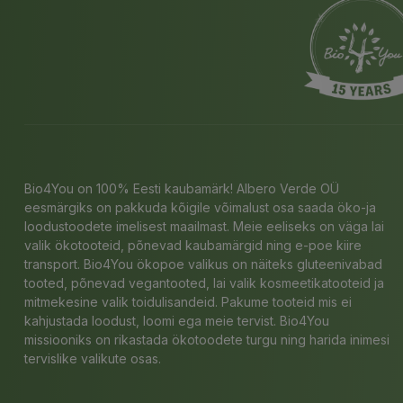
Bio4You on 100% Eesti kaubamärk! Albero Verde OÜ
eesmärgiks on pakkuda kõigile võimalust osa saada öko-ja
loodustoodete imelisest maailmast. Meie eeliseks on väga lai
valik ökotooteid, põnevad kaubamärgid ning e-poe kiire
transport. Bio4You ökopoe valikus on näiteks gluteenivabad
tooted, põnevad vegantooted, lai valik kosmeetikatooteid ja
mitmekesine valik toidulisandeid. Pakume tooteid mis ei
kahjustada loodust, loomi ega meie tervist. Bio4You
missiooniks on rikastada ökotoodete turgu ning harida inimesi
tervislike valikute osas.