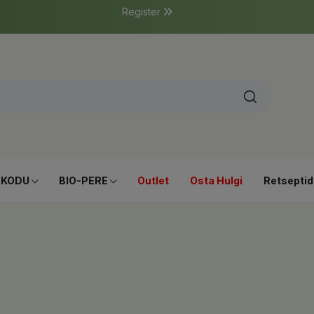
Register
-KODU
BIO-PERE
Outlet
Osta Hulgi
Retseptid