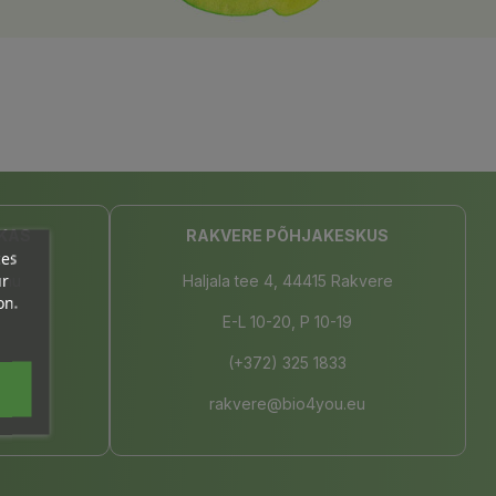
KAS
RAKVERE PÕHJAKESKUS
ces
ur
rnu
Haljala tee 4, 44415 Rakvere
on.
E-L 10-20, P 10-19
(+372) 325 1833
u.eu
rakvere@bio4you.eu