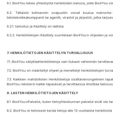
6.1. Bio4You tekee yhteistyötä henkilöiden kanssa, joille Bio4You voi
6.2. Tällaisiin kolmansiin osapuoliin voivat kuulua mainonta- 
tietotekniikkakumppanit tai agentit, virastot ja järjestöt, jotka tarjoa
6.2.1. tarkoitus ja Käsittely on laillista;
6.2.2. Henkilötietojen Käsittely suoritetaan Bio4You:n ohjeiden ja
7. HENKILÖTIETOJEN KÄSITTELY
N TURVALLISUUS
7.1. Bio4You säilyttääHenkilötietoja vain tiukasti vähimmän tarvitta
7.2. Bio4You on määritellyt ohjeet ja menettelyt henkilötietojen turv
7.3. Kaikkien mahdollisten Henkilötietoja sisältävienongelmien tap
Bio4You rekisteröi kaikki tapaukset ja tarvittaessa ilmoittaa tietosu
8. LASTEN HENKILÖTIETOJEN KÄSITTELY
8.1. Bio4You:nPalvelut, kuten tietoyhteiskunnan palvelut eivät ole tar
8.2. Bio4You ei tietoisesti kerää tietoja alle 13-vuotiaista henkilöis