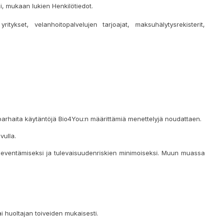
si, mukaan lukien Henkilötiedot.
tykset, velanhoitopalvelujen tarjoajat, maksuhälytysrekisterit,
lä parhaita käytäntöjä Bio4You:n määrittämiä menettelyjä noudattaen.
vulla.
n lieventämiseksi ja tulevaisuudenriskien minimoiseksi. Muun muassa
ai huoltajan toiveiden mukaisesti.