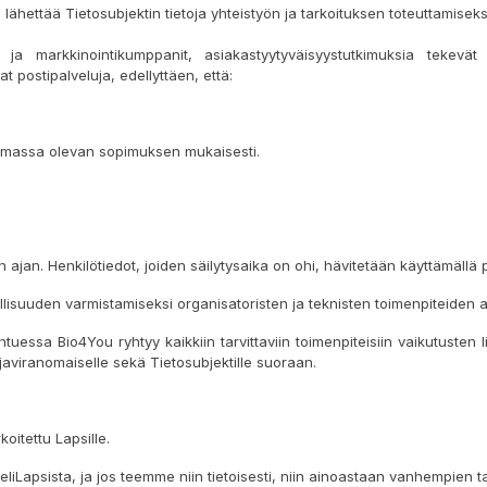
 lähettää Tietosubjektin tietoja yhteistyön ja tarkoituksen toteuttamisek
ja markkinointikumppanit, asiakastyytyväisyystutkimuksia tekevät yri
vat postipalveluja, edellyttäen, että:
 voimassa olevan sopimuksen mukaisesti.
van ajan. Henkilötiedot, joiden säilytysaika on ohi, hävitetään käyttämäl
allisuuden varmistamiseksi organisatoristen ja teknisten toimenpiteiden a
ahtuessa Bio4You ryhtyy kaikkiin tarvittaviin toimenpiteisiin vaikutuste
ojaviranomaiselle sekä Tietosubjektille suoraan.
koitettu Lapsille.
tä eliLapsista, ja jos teemme niin tietoisesti, niin ainoastaan vanhempien t