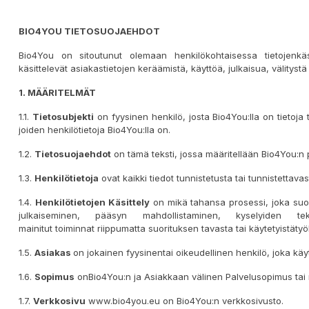
BIO4YOU TIETOSUOJA
EHDOT
Bio4You on sitoutunut olemaan henkilökohtaisessa tietojenkäsi
käsittelevät asiakastietojen keräämistä, käyttöä, julkaisua, välitystä 
1. MÄÄRITELMÄT
1.1.
Tietosubjekti
on fyysinen henkilö, josta Bio4You:lla on tietoja 
joiden henkilötietoja Bio4You:lla on.
1.2.
Tietosuoja
ehdot
on tämä teksti, jossa määritellään Bio4You:n p
1.3.
Henkilötietoja
ovat kaikki tiedot tunnistetusta tai tunnistettava
1.4.
Henkilötietojen
K
äsittely
on mikä tahansa prosessi, joka suori
julkaiseminen, pääsyn mahdollistaminen, kyselyiden 
mainitut toiminnat riippumatta suorituksen tavasta tai käytetyistätyö
1.5.
Asiakas
on jokainen fyysinentai oikeudellinen henkilö, joka käy
1.6.
Sopimus
onBio4You:n ja Asiakkaan välinen Palvelusopimus tai
1.7.
Verkkosivu
www.bio4you.eu on Bio4You:n verkkosivusto.