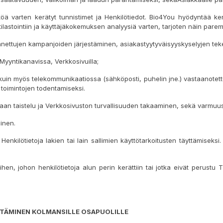
töä varten kerätyt tunnistimet ja Henkilötiedot. Bio4You hyödyntää kerät
lastointiin ja käyttäjäkokemuksen analyysiä varten, tarjoten näin paremp
nnettujen kampanjoiden järjestäminen, asiakastyytyväisyyskyselyjen te
 Myyntikanavissa, Verkkosivuilla;
 kuin myös telekommunikaatiossa (sähköposti, puhelin jne.) vastaanotettuj
n toimintojen todentamiseksi.
staan taistelu ja Verkkosivuston turvallisuuden takaaminen, sekä varmuusk
inen.
enkilötietoja lakien tai lain sallimien käyttötarkoitusten täyttämiseks
hen, johon henkilötietoja alun perin kerättiin tai jotka eivät perustu 
TTÄMINEN
KOLMANSILLE OSAPUOLILLE