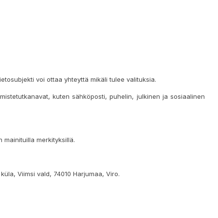
tosubjekti voi ottaa yhteyttä mikäli tulee valituksia.
lmistetutkanavat, kuten sähköposti, puhelin, julkinen ja sosiaalinen
ainituilla merkityksillä.
küla, Viimsi vald, 74010 Harjumaa, Viro.