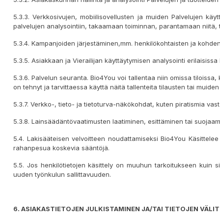
5.3.3. Verkkosivujen, mobiilisovellusten ja muiden Palvelujen käyt
palvelujen analysointiin, takaamaan toiminnan, parantamaan niitä, ti
5.3.4. Kampanjoiden järjestäminen,mm. henkilökohtaisten ja kohde
5.3.5. Asiakkaan ja Vierailijan käyttäytymisen analysointi erilaisissa
5.3.6. Palvelun seuranta. Bio4You voi tallentaa niin omissa tiloissa,
on tehnyt ja tarvittaessa käyttä näitä tallenteita tilausten tai muide
5.3.7. Verkko-, tieto- ja tietoturva-näkökohdat, kuten piratismia va
5.3.8. Lainsäädäntövaatimusten laatiminen, esittäminen tai suojaam
5.4. Lakisääteisen velvoitteen noudattamiseksi Bio4You Käsittelee H
rahanpesua koskevia sääntöjä.
5.5. Jos henkilötietojen käsittely on muuhun tarkoitukseen kuin sii
uuden työnkulun sallittavuuden.
6.
ASIAKAS
TIETOJEN
JULKISTA
MINEN JA/TAI TIETOJEN
VÄLI