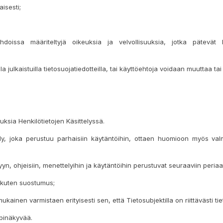
isesti;
oissa määriteltyjä oikeuksia ja velvollisuuksia, jotka pätevät kai
la julkaistuilla tietosuojatiedotteilla, tai käyttöehtoja voidaan muuttaa ta
uksia Henkilötietojen Käsittelyssä.
ely, joka perustuu parhaisiin käytäntöihin, ottaen huomioon myös valm
lyyn, ohjeisiin, menettelyihin ja käytäntöihin perustuvat seuraaviin periaat
, kuten suostumus;
ainen varmistaen erityisesti sen, että Tietosubjektilla on riittävästi tieto
äpinäkyvää.