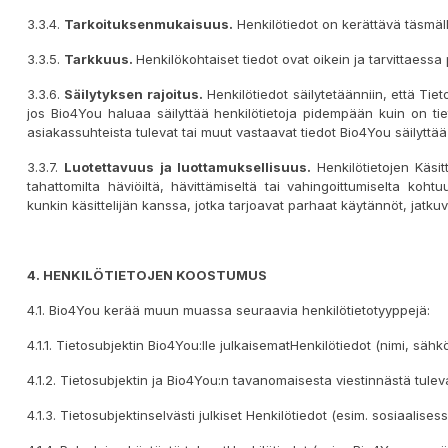
3.3.4.
Tarkoituksenmukais
uus
.
Henkilötiedot on kerättävä täsmällise
3.3.5.
Tarkkuus.
Henkilökohtaiset tiedot ovat oikein ja tarvittaessa p
3.3.6.
Säilytyksen
rajoitus.
Henkilötiedot säilytetäänniin, että Tiet
jos Bio4You haluaa säilyttää henkilötietoja pidempään kuin on ti
asiakassuhteista tulevat tai muut vastaavat tiedot Bio4You säilytt
3.3.7.
Luotettavuus ja luottamuksellisuus.
Henkilötietojen Käsitt
tahattomilta häviöiltä, ​​hävittämiseltä tai vahingoittumiselta koht
kunkin käsittelijän kanssa, jotka tarjoavat parhaat käytännöt, jatkuv
4. HENK
ILÖ
TIETOJEN KOOSTUMUS
4.1. Bio4You kerää muun muassa seuraavia henkilötietotyyppejä:
4.1.1. Tietosubjektin Bio4You:lle julkaisematHenkilötiedot (nimi, sä
4.1.2. Tietosubjektin ja Bio4You:n tavanomaisesta viestinnästä tulev
4.1.3. Tietosubjektinselvästi julkiset Henkilötiedot (esim. sosiaalise