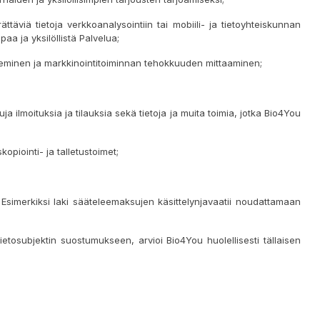
täviä tietoja verkkoanalysointiin tai mobiili- ja tietoyhteiskunnan
aa ja yksilöllistä Palvelua;
keminen ja markkinointitoiminnan tehokkuuden mittaaminen;
a ilmoituksia ja tilauksia sekä tietoja ja muita toimia, jotka Bio4You
opiointi- ja talletustoimet;
i. Esimerkiksi laki sääteleemaksujen käsittelynjavaatii noudattamaan
Tietosubjektin suostumukseen, arvioi Bio4You huolellisesti tällaisen