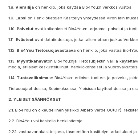
1.8.
Vierailija
on henkilö, joka käyttää Bio4You:n verkkosivustoa.
1.9.
Lapsi
on Henkilötietojen Käsittelyn yhteydessä Viron lain mukaa
1.10.
Palvelut
ovat kaikenlaiset ​​Bio4You:n tarjoamat palvelut ja tuott
1.11.
Evästeet
ovat datatiedostoja, jotka tallennetaan joskus Verkkosiv
1.12.
Bio4You
Tietosuojavastaava
on henkilö, joka vastaa Bio4You:n
1.13.
M
yyntikanav
at
on Bio4You:nja Tietosubjektin välillä käytettä
media, erilaiset keskustelulinjat, henkilökohtaiset ja vuorovaikuttei
1.14.
T
uotevalikoima
on Bio4You:n erilaiset ​​tuotteet ja palvelut, j
Tietosuojaehdoissa, Sopimuksessa, Yleisissä käyttöehdoissa ja osap
2. YLEISET SÄÄNNÖKSET
2.1. Bio4You on oikeudellinen yksikkö Albero Verde OÜ(OY), rekister
2.2. Bio4You voi käsitellä henkilötietoja:
2.2.1. vastaavanakäsittelijänä, täsmentäen käsittelyn tarkoitukset ja 