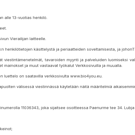
n alle 13-vuotias henkilö.
eet.
un Vierailijan laitteelle.
 henkilötietojen käsittelystä ja periaatteiden soveltamisesta, ja johonTie
vät viestintämenetelmät, tavaroiden myynti ja palveluiden luomiseksi va
set mainokset ja muut vastaavat työkalut Verkkosivuilla ja muualla.
oiden luettelo on saatavilla verkkosivulta www.bio4you.eu.
uolten välisessä viestinnässä käytetään näitä määritelmiä aikaisemmin m
inumerolla 11036343, joka sijaitsee osoitteessa Paenurme tee 34. Lubja 
keinot;