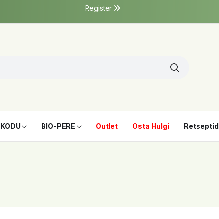
Register
-KODU
BIO-PERE
Outlet
Osta Hulgi
Retseptid