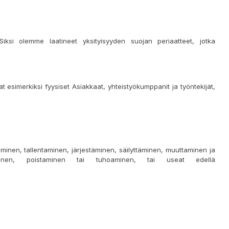
Siksi olemme laatineet yksityisyyden suojan periaatteet, jotka
at esimerkiksi fyysiset Asiakkaat, yhteistyökumppanit ja työntekijät,
äminen, tallentaminen, järjestäminen, säilyttäminen, muuttaminen ja
äminen, poistaminen tai tuhoaminen, tai useat edellä