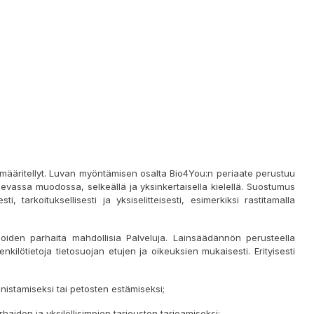
on määritellyt. Luvan myöntämisen osalta Bio4You:n periaate perustuu
levassa muodossa, selkeällä ja yksinkertaisella kielellä. Suostumus
tarkoituksellisesti ja yksiselitteisesti, esimerkiksi rastitamalla
inoiden parhaita mahdollisia Palveluja. Lainsäädännön perusteella
enkilötietoja tietosuojan etujen ja oikeuksien mukaisesti. Erityisesti
nistamiseksi tai petosten estämiseksi;
aiden ja yksilöllisimpien tarjousten tarjoamiseksi;