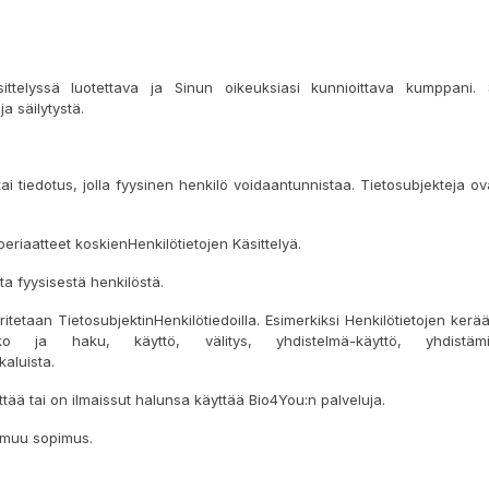
ttelyssä luotettava ja Sinun oikeuksiasi kunnioittava kumppani. 
ja säilytystä.
tai tiedotus, jolla fyysinen henkilö voidaantunnistaa. Tietosubjekteja ov
eriaatteet koskienHenkilötietojen Käsittelyä.
sta fyysisestä henkilöstä.
tetaan TietosubjektinHenkilötiedoilla. Esimerkiksi Henkilötietojen kerä
teko ja haku, käyttö, välitys, yhdistelmä-käyttö, yhdist
kaluista.
ttää tai on ilmaissut halunsa käyttää Bio4You:n palveluja.
 muu sopimus.