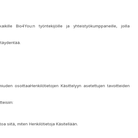
kille Bio4You:n työntekijöille ja yhteistyökumppaneille, joilla
i täydentää.
iuden osoittaaHenkilötietojen Käsittelyyn asetettujen tavoitteiden
teisiin:
a siitä, miten Henkilö​​tietoja Käsitellään.