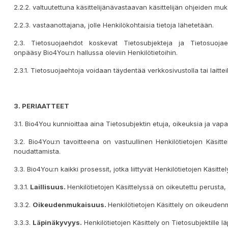
2.2.2. valtuutettuna käsittelijänävastaavan käsittelijän ohjeiden muka
2.2.3. vastaanottajana, jolle Henkilökohtaisia tietoja lähetetään.
2.3. Tietosuojaehdot koskevat Tietosubjekteja ja Tietosuojaehd
onpääsy Bio4You:n hallussa oleviin Henkilötietoihin.
2.3.1. Tietosuojaehtoja voidaan täydentää verkkosivustolla tai laitteil
3. PERIAATTEET
3.1. Bio4You kunnioittaa aina Tietosubjektin etuja, oikeuksia ja vapa
3.2. Bio4You:n tavoitteena on vastuullinen Henkilötietojen Käsitt
noudattamista.
3.3. Bio4You:n kaikki prosessit, jotka liittyvät Henkilötietojen Käsitte
3.3.1.
Laillisuu
s
.
Henkilötietojen Käsittelyssä on oikeutettu perusta
3.3.2.
Oikeudenmukaisuus.
Henkilötietojen Käsittely on oikeudenmuk
3.3.3.
Läpinäkyvyys
.
Henkilötietojen Käsittely on Tietosubjektille l