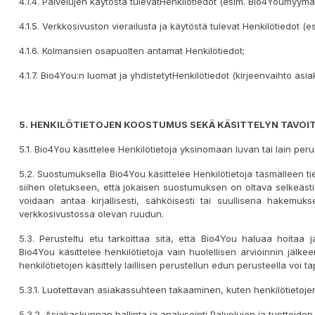
4.1.4. Palvelujen käytöstä tulevatHenkilötiedot (esim. Bio4Youmyymä
4.1.5. Verkkosivuston vierailusta ja käytöstä tulevat Henkilötiedot (es
4.1.6. Kolmansien osapuolten antamat Henkilötiedot;
4.1.7. Bio4You:n luomat ja yhdistetytHenkilötiedot (kirjeenvaihto asi
5. HENKI
LÖ
TIETOJEN
KOOSTUMUS SEKÄ
KÄSITTELYN TAVOI
5.1. Bio4You käsittelee Henkilötietoja yksinomaan luvan tai lain peru
5.2. Suostumuksella Bio4You käsittelee Henkilötietoja täsmälleen ti
siihen oletukseen, että jokaisen suostumuksen on oltava selkeästi 
voidaan antaa kirjallisesti, sähköisesti tai suullisena hakemukse
verkkosivustossa olevan ruudun.
5.3. Perusteltu etu tarkoittaa sitä, että Bio4You haluaa hoitaa 
Bio4You käsittelee henkilötietoja vain huolellisen arvioinnin jälkeen
henkilötietojen käsittely laillisen perustellun edun perusteella voi 
5.3.1. Luotettavan asiakassuhteen takaaminen, kuten henkilötietojen
5.3.2. Asiakaskunnan hallinta ja analysointi Palvelujen ja tuotteid