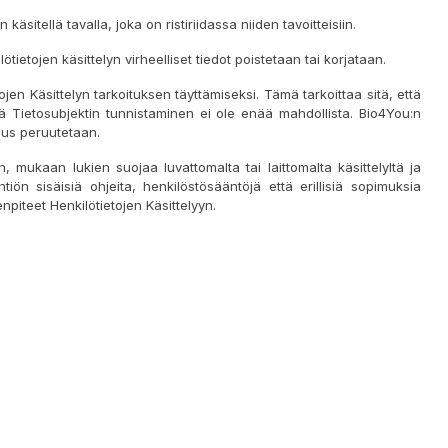
käsitellä tavalla, joka on ristiriidassa niiden tavoitteisiin.
lötietojen käsittelyn virheelliset tiedot poistetaan tai korjataan.
jen Käsittelyn tarkoituksen täyttämiseksi. Tämä tarkoittaa sitä, että
ä Tietosubjektin tunnistaminen ei ole enää mahdollista. Bio4You:n
mus peruutetaan.
n, mukaan lukien suojaa luvattomalta tai laittomalta käsittelyltä ja
yhtiön sisäisiä ohjeita, henkilöstösääntöjä että erillisiä sopimuksia
npiteet Henkilötietojen Käsittelyyn.