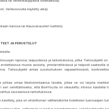
lästä tai verkkokauppasta ostettaessa);
im. Verkkosivuilla käytetty aika);
akkaan kanssa tai tilausvarausten luettelo).
TTEET JA PERUSTELUT
steella.
etosuojan rajoissa, laajuudessa ja tarkoituksissa, jotka Tietosubjekti 
erotettavissa muista asioista, ymmärrettävässä ja helposti saatavilla o
na. Tietosubjekti antaa suostumuksen vapaaehtoisesti, konkreettisesti, 
ja johtaa omaa liiketoimintaansa tavalla, jollaa se voi tarjota markk
 sen selvittämiseksi, että Bio4You:lla on oikeutettu intressi käsitellä h
tapahtua seuraavissa tarkoituksissa:
 käsittely, joka on ehdottoman välttämätöntä todellisten tuensaajien tun
en saatavuuden, valikoiman ja laadun parantamiseksi, sekäAsiakkaalle parh